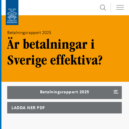
Sök
Gå
Gå
direkt
till
till
navigation
Betalningsrapport 2025
innehåll
för
undersidor
Är betalningar i
Sverige effektiva?
Betalningsrapport 2025
LADDA NER PDF