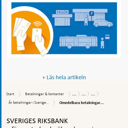
+ Läs hela artikeln
...
...
...
Start
Betalningar
Betalningsrapport
Betalningsrapport
Säkerhet,
Start
Betalningar & kontanter
&
2025
effektivitet
Omedelbara
Är
Är betalningar i Sverige...
Omedelbara betalningar...
kontanter
och
betalningar
betalningar
tillgänglighet
ökar
Gå
i
effektiviteten
Sverige
till
SVERIGES RIKSBANK
effektiva?
toppnavigation