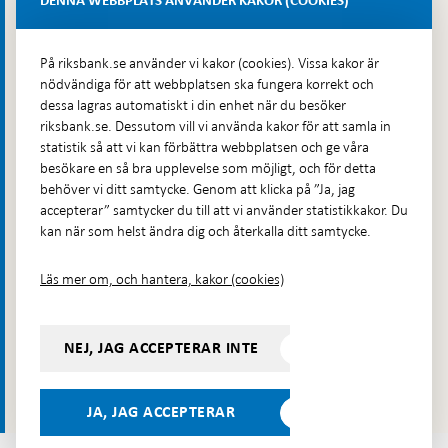
DENNA WEBBPLATS ANVÄNDER KAKOR (COOKIES)
Hitta direkt
På riksbank.se använder vi kakor (cookies). Vissa kakor är
nödvändiga för att webbplatsen ska fungera korrekt och
Frågor och svar
-
dessa lagras automatiskt i din enhet när du besöker
Öppnas
Till Riksbankens webbarkiv
-
riksbank.se. Dessutom vill vi använda kakor för att samla in
i
Öppnas
statistik så att vi kan förbättra webbplatsen och ge våra
Presskontakt
ny
i
besökare en så bra upplevelse som möjligt, och för detta
flik
Integritetspolicy
ny
behöver vi ditt samtycke. Genom att klicka på ”Ja, jag
flik
accepterar” samtycker du till att vi använder statistikkakor. Du
Tillgänglighetsredogörelse
kan när som helst ändra dig och återkalla ditt samtycke.
Prenumerera på utskick
Visselblåsning
Läs mer om, och hantera, kakor (cookies)
Följ oss på sociala medier
Dela
Dela på:
Dela på:
NEJ, JAG ACCEPTERAR INTE
Dela på:
Dela på:
på:
LinkedIn
YouTube
Facebook
Instagram
Bluesky
-
- Öppnas
- Öppnas
-
Öppnas
Öppnas
JA, JAG ACCEPTERAR
i ny flik
i ny flik
Öppnas
 ny flik
i ny flik
i ny flik