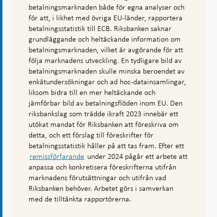
betalningsmarknaden både för egna analyser och
för att, i likhet med övriga EU-länder, rapportera
betalningsstatistik till ECB. Riksbanken saknar
grundläggande och heltäckande information om
betalningsmarknaden, vilket är avgörande för att
följa marknadens utveckling. En tydligare bild av
betalningsmarknaden skulle minska beroendet av
enkätundersökningar och ad hoc-datainsamlingar,
liksom bidra till en mer heltäckande och
jämförbar bild av betalningsflöden inom EU. Den
riksbankslag som trädde ikraft 2023 innebär ett
utökat mandat för Riksbanken att föreskriva om
detta, och ett förslag till föreskrifter för
betalningsstatistik håller på att tas fram. Efter ett
remissförfarande
under 2024 pågår ett arbete att
anpassa och konkretisera föreskrifterna utifrån
marknadens förutsättningar och utifrån vad
Riksbanken behöver. Arbetet görs i samverkan
med de tilltänkta rapportörerna.