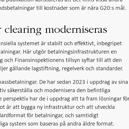
andsbetalningar till kostnader som är nära G20:s mål.
r clearing moderniseras
ansiella systemet är stabilt och effektivt, inbegripet
alningar. Här utgör betalningsinfrastrukturen en
 och Finansinspektionens tillsyn syftar till att den
ljer gällande lagstiftning, regelverk och standarder.
 massbetalningar. De har sedan 2023 i uppdrag av sina
ktiv säkerställa och modernisera den befintliga
re perspektiv har de i uppdrag att ta fram lösningar fö
t är att bygga ny infrastruktur och att utveckla
dardformat för betalningar, och samtidigt
ntliga system som baseras på andra äldre format.