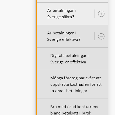
Är betalningar i
Öpp
Sverige säkra?
unde
Är betalningar i
Öpp
Sverige effektiva?
unde
Digitala betalningar i
Sverige är effektiva
Många företag har svårt att
r
uppskatta kostnaden för att
ta emot betalningar
Bra med ökad konkurrens
bland betalsätt i butik