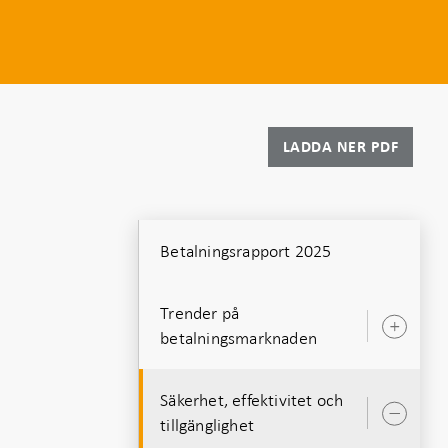
LADDA NER PDF
Betalningsrapport 2025
Trender på
Öpp
betalningsmarknaden
unde
Säkerhet, effektivitet och
Öpp
tillgänglighet
unde