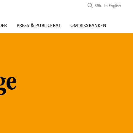
Sök
In English
DER
PRESS & PUBLICERAT
OM RIKSBANKEN
ge