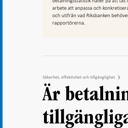
betalningsstatistik håller på att tas
arbete att anpassa och konkretiser
och utifrån vad Riksbanken behöver
rapportörerna.
Säkerhet, effektivitet och tillgänglighet
Är betalni
tillgänglig