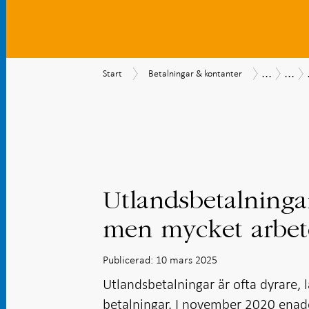
...
...
Start
Betalningar
Betalning
Beta
Start
Betalningar & kontanter
&
202
kontanter
Utlandsbetalningar
men mycket arbete
Publicerad: 10 mars 2025
Utlandsbetalningar är ofta dyrare
betalningar. I november 2020 ena