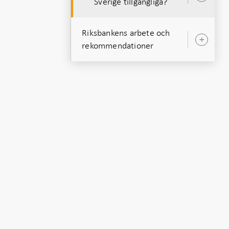
Sverige tillgängliga?
unde
Riksbankens arbete och
Öpp
rekommendationer
unde