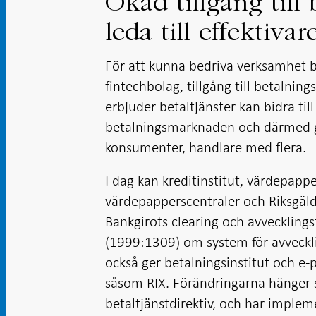
Ökad tillgång till
leda till effektiva
För att kunna bedriva verksamhet b
fintechbolag, tillgång till betalnin
erbjuder betaltjänster kan bidra til
betalningsmarknaden och därmed g
konsumenter, handlare med flera.
I dag kan kreditinstitut, värdepapp
värdepapperscentraler och Riksgäld
Bankgirots clearing och avvecklings
(1999:1309) om system för avveckli
också ger betalningsinstitut och e-
såsom RIX. Förändringarna hänger 
betaltjänstdirektiv, och har impleme