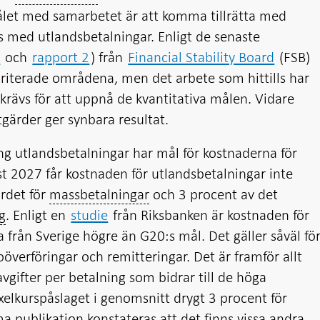
ålet med samarbetet är att komma tillrätta med
 med utlandsbetalningar. Enligt de senaste
1
och
rapport 2
) från
Financial Stability Board
(FSB)
oriterade områdena, men det arbete som hittills har
te krävs för att uppnå de kvantitativa målen. Vidare
tgärder ger synbara resultat.
g utlandsbetalningar har mål för kostnaderna för
st 2027 får kostnaden för utlandsbetalningar inte
ärdet för
massbetalningar
och 3 procent av det
g
. Enligt en
studie
från Riksbanken är kostnaden för
 från Sverige högre än G20:s mål. Det gäller såväl fö
överföringar och remitteringar. Det är framför allt
vgifter per betalning som bidrar till de höga
xelkurspåslaget i genomsnitt drygt 3 procent för
ma publikation konstateras att det finns vissa andra