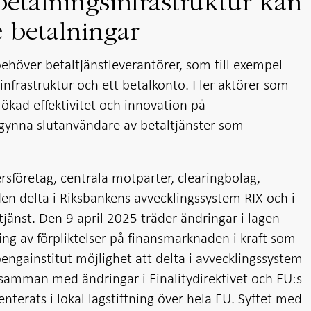
 betalningsinfrastruktur kan
re betalningar
ehöver betaltjänstleverantörer, som till exempel
gsinfrastruktur och ett betalkonto. Fler aktörer som
l ökad effektivitet och innovation på
ynna slutanvändare av betaltjänster som
ersföretag, centrala motparter, clearingbolag,
en delta i Riksbankens avvecklingssystem RIX och i
tjänst. Den 9 april 2025 träder ändringar i lagen
ng av förpliktelser på finansmarknaden i kraft som
pengainstitut möjlighet att delta i avvecklingssystem
samman med ändringar i Finalitydirektivet och EU:s
nterats i lokal lagstiftning över hela EU. Syftet med