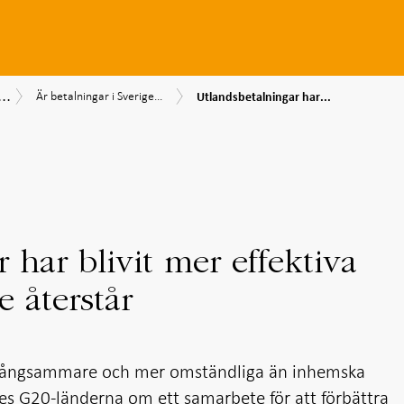
...
Utlandsbetalningar
Är
srapport
lningsrapport
Säkerhet,
Är betalningar i Sverige...
Utlandsbetalningar har...
har
betalningar
5
effektivitet
blivit
i
och
mer
Sverige
tillgänglighet
effektiva
effektiva?
men
mycket
arbete
återstår
 har blivit mer effektiva
 återstår
, långsammare och mer omständliga än inhemska
des
G20-länderna
om ett samarbete för att förbättra