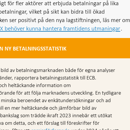
gt för fler aktörer att erbjuda betalningar på lika
talningar, vilket på sikt kan bidra till ökad
nken ser positivt på den nya lagstiftningen, läs mer o
IX behöver kunna hantera framtidens utmaningar
.
N NY BETALNINGSSTATISTIK
e bild av betalningsmarknaden både för egna analyser
änder, rapportera betalningsstatistik till ECB.
och heltäckande information om
örande för att följa marknadens utveckling. En tydligare
e minska beroendet av enkätundersökningar och ad
ill en mer heltäckande och jämförbar bild av
bankslag som trädde ikraft 2023 innebär ett utökat
 om detta, och ett förslag till föreskrifter för