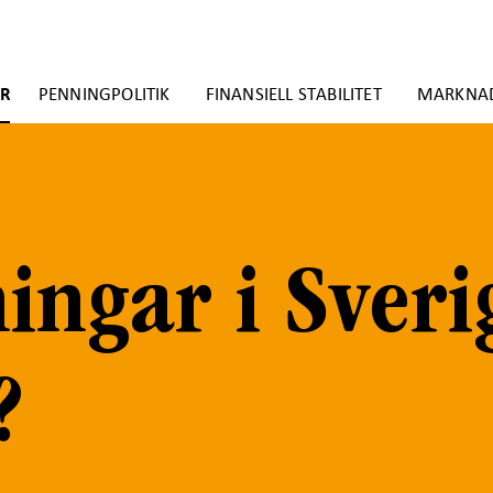
ER
PENNINGPOLITIK
FINANSIELL STABILITET
MARKNA
ningar i Sveri
?