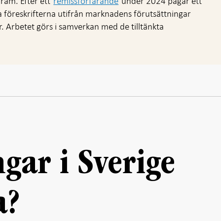
 fram. Efter ett
remissförfarande
under 2024 pågår ett
a föreskrifterna utifrån marknadens förutsättningar
. Arbetet görs i samverkan med de tilltänkta
ngar i Sverige
a?