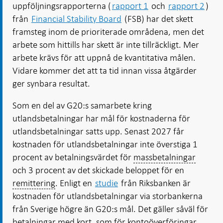
uppföljningsrapporterna (
rapport 1
och
rapport 2
)
från
Financial Stability Board
(FSB) har det skett
framsteg inom de prioriterade områdena, men det
arbete som hittills har skett är inte tillräckligt. Mer
arbete krävs för att uppnå de kvantitativa målen.
Vidare kommer det att ta tid innan vissa åtgärder
ger synbara resultat.
Som en del av G20:s samarbete kring
utlandsbetalningar har mål för kostnaderna för
utlandsbetalningar satts upp. Senast 2027 får
kostnaden för utlandsbetalningar inte överstiga 1
procent av betalningsvärdet för
massbetalningar
och 3 procent av det skickade beloppet för en
remittering
. Enligt en
studie
från Riksbanken är
kostnaden för utlandsbetalningar via storbankerna
från Sverige högre än G20:s mål. Det gäller såväl för
betalningar med kort, som för kontoöverföringar