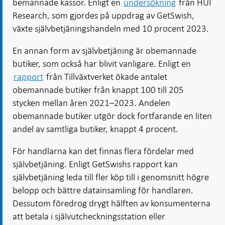
bemannade kassor. Enligt en
undersökning
från HUI
Research, som gjordes på uppdrag av GetSwish,
växte självbetjäningshandeln med 10 procent 2023.
En annan form av självbetjäning är obemannade
butiker, som också har blivit vanligare. Enligt en
rapport
från Tillväxtverket ökade antalet
obemannade butiker från knappt 100 till 205
stycken mellan åren 2021–2023. Andelen
obemannade butiker utgör dock fortfarande en liten
andel av samtliga butiker, knappt 4 procent.
För handlarna kan det finnas flera fördelar med
självbetjäning. Enligt GetSwishs rapport kan
självbetjäning leda till fler köp till i genomsnitt högre
belopp och bättre datainsamling för handlaren.
Dessutom föredrog drygt hälften av konsumenterna
att betala i självutcheckningsstation eller