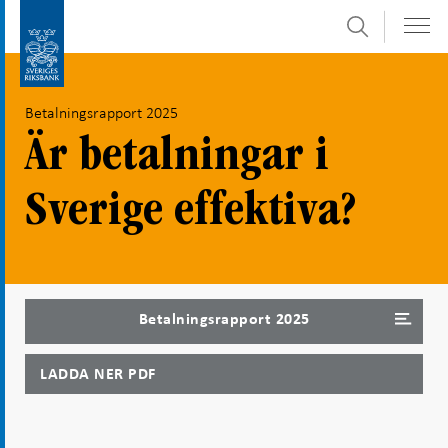
Sök
Gå
Gå
direkt
till
till
navigation
Betalningsrapport 2025
innehåll
för
undersidor
Är betalningar i
Sverige effektiva?
Betalningsrapport 2025
LADDA NER PDF