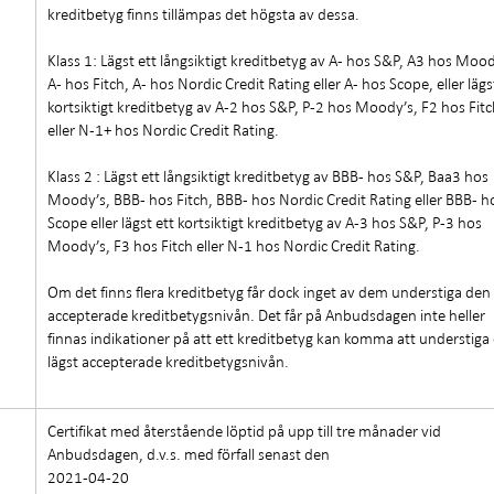
kreditbetyg finns tillämpas det högsta av dessa.
Klass 1: Lägst ett långsiktigt kreditbetyg av A- hos S&P, A3 hos Mood
A- hos Fitch, A- hos Nordic Credit Rating eller A- hos Scope, eller lägs
kortsiktigt kreditbetyg av A-2 hos S&P, P-2 hos Moody’s, F2 hos Fit
eller N-1+ hos Nordic Credit Rating.
Klass 2 : Lägst ett långsiktigt kreditbetyg av BBB- hos S&P, Baa3 hos
Moody’s, BBB- hos Fitch, BBB- hos Nordic Credit Rating eller BBB- h
Scope eller lägst ett kortsiktigt kreditbetyg av A-3 hos S&P, P-3 hos
Moody’s, F3 hos Fitch eller N-1 hos Nordic Credit Rating.
Om det finns flera kreditbetyg får dock inget av dem understiga den 
accepterade kreditbetygsnivån. Det får på Anbudsdagen inte heller
finnas indikationer på att ett kreditbetyg kan komma att understiga
lägst accepterade kreditbetygsnivån.
Certifikat med återstående löptid på upp till tre månader vid
Anbudsdagen, d.v.s. med förfall senast den
2021-04-20