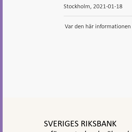
Stockholm, 2021-01-18
Var den här informationen t
Gå
till
toppnavigation
SVERIGES RIKSBANK