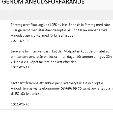
AT GENOM ANBUDSFÖRFARANDE
Företagscertifikat utgivna i SEK av icke-finansiella företag med säte i
Sverige samt med återstående löptid på upp till sex månader vid
Anbudsdagen, d.v.s. med förfall senast den
2021-07-20
Leverans får inte ske i Certifikat där Motparten köpt Certifikatet av
emittenten senare än en vecka innan dagen för annonsering av Särs
villkor, d.v.s. köpet får inte ha skett efter den
2021-01-11
Motpart får lämna ett anbud per Kreditbetygsklass och löptid.
Anbud lämnas via telefonummer 08-696 69 70 samt bekräftas via m
till EOL@riksbank.se.
2021-01-20