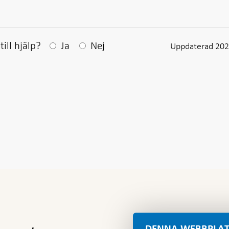
Efter ditt svar visas en kommentarsruta
ill hjälp?
Ja
Nej
Uppdaterad 202
DENNA WEBBPLAT