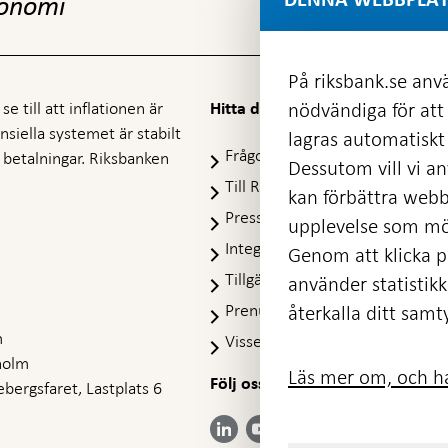
konomi
På riksbank.se anvä
e till att inflationen är
nödvändiga för att
Hitta direkt
nansiella systemet är stabilt
lagras automatiskt 
Frågor och svar
-
ra betalningar. Riksbanken
Dessutom vill vi anv
Öppnas
Till Riksbankens webbarkiv
-
kan förbättra webb
i
Öpp
Presskontakt
ny
upplevelse som möj
i
flik
Integritetspolicy
ny
Genom att klicka på
flik
Tillgänglighetsredogörelse
använder statistik
Prenumerera på utskick
återkalla ditt samt
m
Visselblåsning
holm
Läs mer om, och ha
Följ oss på sociala medier
Dela
bergsfaret, Lastplats 6
Dela på:
Dela på:
Dela på:
Dela på:
på:
LinkedIn
YouTube
Facebook
Instagram
Bluesky
-
-