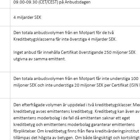
09.00-09.30 (CET/CEST) på Anbudsdagen
4 miljarder SEK
Den totala anbudsvolymen från en Motpart för de två
Kreditbetygsklasserna får inte överstiga 4 miljarder SEK.
Inget anbud får innehålla Certifikat överstigande 250 miljoner SEK
utgivna av samma emittent.
Den totala anbudsvolymen från en Motpart får inte understiga 100
miljoner SEK och inte understiga 20 miljoner SEK per Certifikat (ISIN 
Den efterfrågade volymen är uppdelad i två kreditbetygsklasser. Me
kreditbetyg avses emittentens kreditbetyg. Kreditbetyg kan även a
emittentens moderbolag i de fall då emittenten saknar ett eget
kreditbetyg och emittentens moderbolag garanterar emittentens
förpliktelser. Om kreditbetyg finns från flera kreditvärderingsinstitut
tillämpas det högsta av betygen. Om både långsiktigt och kortsiktigt