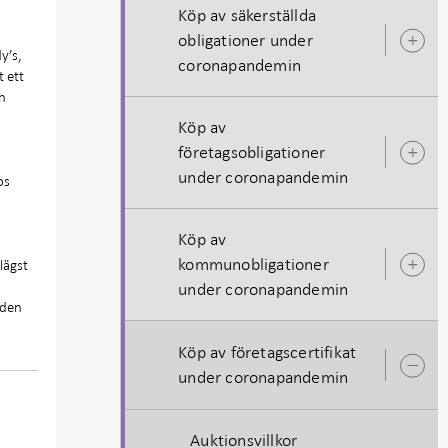
Köp av säkerställda
obligationer under
Ö
y’s,
coronapandemin
u
t ett
ch
Köp av
företagsobligationer
Ö
under coronapandemin
u
os
Köp av
kommunobligationer
lägst
Ö
under coronapandemin
u
 den
Köp av företagscertifikat
Ö
under coronapandemin
u
Auktionsvillkor