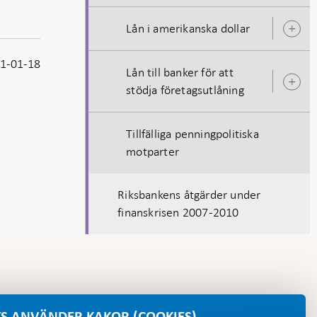
Lån i amerikanska dollar
Ö
u
1-01-18
Lån till banker för att
Ö
stödja företagsutlåning
u
Tillfälliga penningpolitiska
motparter
Riksbankens åtgärder under
finanskrisen 2007-2010
S ANVÄNDER KAKOR (COOKIES)