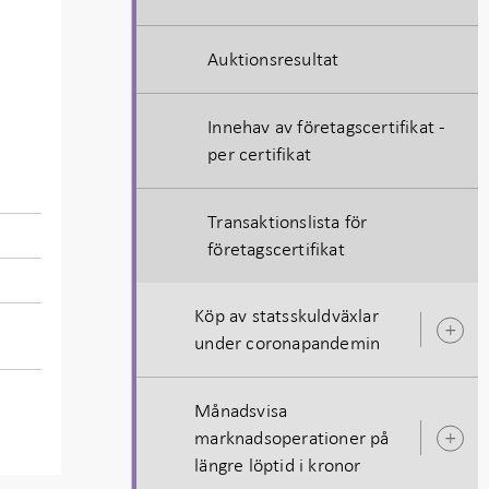
Auktionsresultat
Innehav av företagscertifikat -
per certifikat
Transaktionslista för
företagscertifikat
Köp av statsskuldväxlar
Ö
under coronapandemin
u
Månadsvisa
marknadsoperationer på
Ö
längre löptid i kronor
u