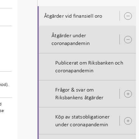
Åtgärder vid finansiell oro
Ö
u
Åtgärder under
Ö
coronapandemin
u
Publicerat om Riksbanken och
coronapandemin
kod).
Frågor & svar om
Ö
Riksbankens åtgärder
u
d
vse
Köp av statsobligationer
Ö
under coronapandemin
u