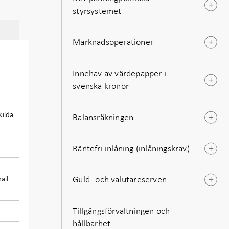
Ö
styrsystemet
u
Marknadsoperationer
Ö
u
Innehav av värdepapper i
Ö
svenska kronor
u
kilda
Balansräkningen
Ö
u
Räntefri inlåning (inlåningskrav)
Ö
u
Guld- och valutareserven
ail
Ö
u
Tillgångsförvaltningen och
hållbarhet