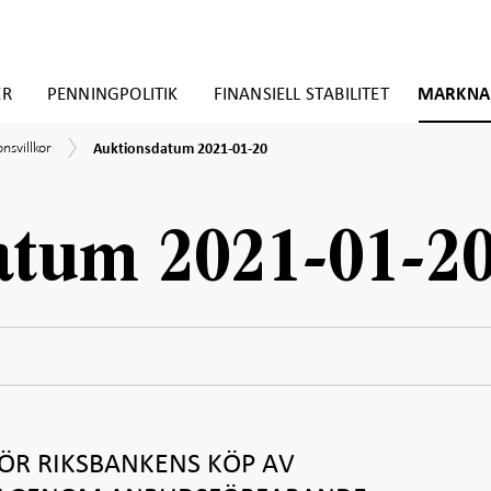
ER
PENNINGPOLITIK
FINANSIELL STABILITET
MARKNA
Auktionsdatum
nsvillkor
nsvillkor
Auktionsdatum 2021-01-20
2021-
01-
ifikat
20
demin
atum 2021-01-2
FÖR RIKSBANKENS KÖP AV