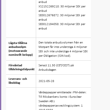
anbud
XS2152269218: 30 miljoner SEK per
anbud
SE0012676872: 30 miljoner SEK per
anbud
SE0012194058: 30 miljoner SEK per
anbud
Den totala anbudsvolymen från en
Lägsta tillåtna
Lägsta tillåtna
Motpart får inte understiga 4 miljoner
anbudsvolym
anbudsvolym
(motsvarande
(motsvarande
SEK och inte understiga 4 miljoner SEK
nominellt belopp)
nominellt belopp)
per Obligation (ISIN kod).
Senast 11.30 (CET/CEST) på
Förväntad
Förväntad
tilldelningstidpunkt
tilldelningstidpunkt
Anbudsdagen
Leverans- och
Leverans- och
2021-05-28
likviddag
likviddag
Värdeppapper emitterade i PM-delen:
Till Riksbankens konto i Euroclear
Sweden AB:s
värdepappersavvecklingssystem: 1
4948 6383.