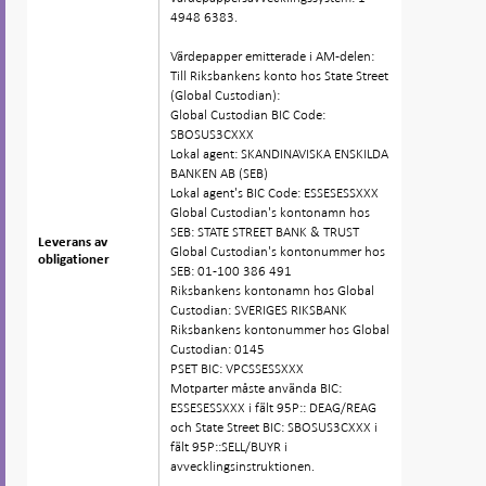
4948 6383.
Värdepapper emitterade i AM-delen:
Till Riksbankens konto hos State Street
(Global Custodian):
Global Custodian BIC Code:
SBOSUS3CXXX
Lokal agent: SKANDINAVISKA ENSKILDA
BANKEN AB (SEB)
Lokal agent's BIC Code: ESSESESSXXX
Global Custodian's kontonamn hos
SEB: STATE STREET BANK & TRUST
Leverans av
Leverans av
Global Custodian's kontonummer hos
obligationer
obligationer
SEB: 01-100 386 491
Riksbankens kontonamn hos Global
Custodian: SVERIGES RIKSBANK
Riksbankens kontonummer hos Global
Custodian: 0145
PSET BIC: VPCSSESSXXX
Motparter måste använda BIC:
ESSESESSXXX i fält 95P:: DEAG/REAG
och State Street BIC: SBOSUS3CXXX i
fält 95P::SELL/BUYR i
avvecklingsinstruktionen.