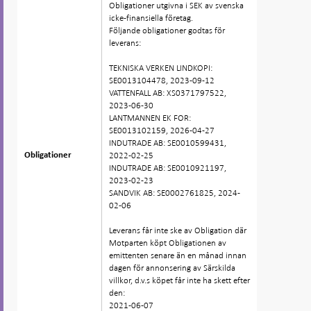
Obligationer utgivna i SEK av svenska
icke-finansiella företag.
Följande obligationer godtas för
leverans:
TEKNISKA VERKEN LINDKOPI:
SE0013104478, 2023-09-12
VATTENFALL AB: XS0371797522,
2023-06-30
LANTMANNEN EK FOR:
SE0013102159, 2026-04-27
INDUTRADE AB: SE0010599431,
2022-02-25
Obligationer
Obligationer
INDUTRADE AB: SE0010921197,
2023-02-23
SANDVIK AB: SE0002761825, 2024-
02-06
Leverans får inte ske av Obligation där
Motparten köpt Obligationen av
emittenten senare än en månad innan
dagen för annonsering av Särskilda
villkor, d.v.s köpet får inte ha skett efter
den:
2021-06-07