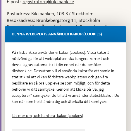
E-post:
registratorn@riksbank.se
Postadress: Riksbanken, 103 37 Stockholm
Besöksadress: Brunkebergstorg 11, Stockholm
Budadress: Klara Östra kyrkogata 4, Brunkebergsfaret,
Lastplats 6
DENNA WEBBPLATS ANVÄNDER KAKOR (COOKIES)
Fler kontaktuppgifter
På riksbank.se använder vi kakor (cookies). Vissa kakor är
nödvändiga för att webbplatsen ska fungera korrekt och
Hitta direkt
dessa lagras automatiskt i din enhet när du besöker
riksbank.se. Dessutom vill vi använda kakor för att samla in
Frågor och svar
-
statistik så att vi kan förbättra webbplatsen och ge våra
Öppnas
besökare en så bra upplevelse som möjligt, och för detta
Till Riksbankens webbarkiv
-
i
behöver vi ditt samtycke. Genom att klicka på ”Ja, jag
Öppnas
Presskontakt
ny
accepterar” samtycker du till att vi använder statistikkakor. Du
i
flik
kan när som helst ändra dig och återkalla ditt samtycke.
Integritetspolicy
ny
flik
Tillgänglighetsredogörelse
Läs mer om, och hantera, kakor (cookies)
Prenumerera på utskick
Visselblåsning