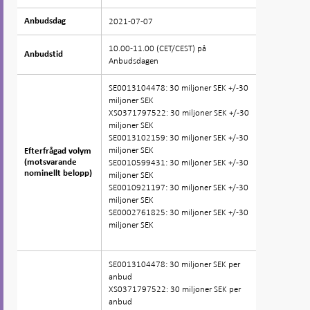
2021-07-07
Anbudsdag
Anbudsdag
10.00-11.00 (CET/CEST) på
Anbudstid
Anbudstid
Anbudsdagen
SE0013104478: 30 miljoner SEK +/-30
miljoner SEK
XS0371797522: 30 miljoner SEK +/-30
miljoner SEK
SE0013102159: 30 miljoner SEK +/-30
miljoner SEK
Efterfrågad volym
Efterfrågad volym
SE0010599431: 30 miljoner SEK +/-30
(motsvarande
(motsvarande
nominellt belopp)
nominellt belopp)
miljoner SEK
SE0010921197: 30 miljoner SEK +/-30
miljoner SEK
SE0002761825: 30 miljoner SEK +/-30
miljoner SEK
SE0013104478: 30 miljoner SEK per
anbud
XS0371797522: 30 miljoner SEK per
anbud