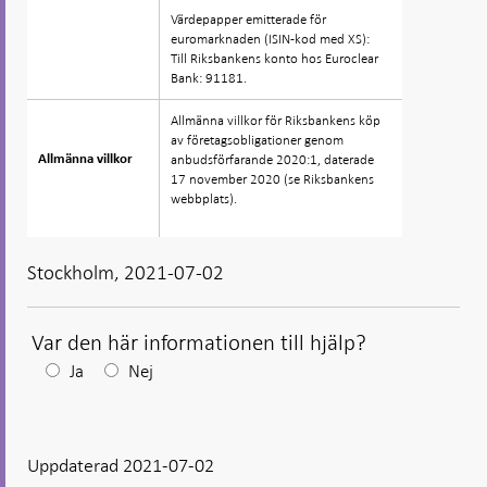
Värdepapper emitterade för
euromarknaden (ISIN-kod med XS):
Till Riksbankens konto hos Euroclear
Bank: 91181.
Allmänna villkor för Riksbankens köp
av företagsobligationer genom
anbudsförfarande 2020:1, daterade
Allmänna villkor
Allmänna villkor
17 november 2020 (se Riksbankens
webbplats).
Stockholm, 2021-07-02
Var den här informationen till hjälp?
Efter
Ja
Nej
ditt
svar
Uppdaterad 2021-07-02
visas