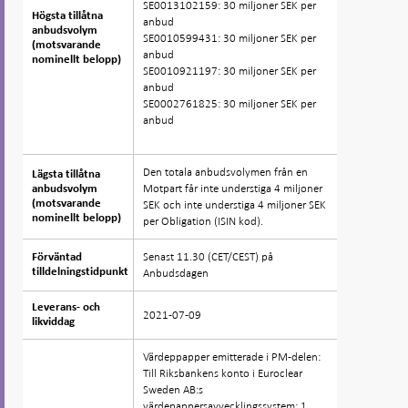
SE0013102159: 30 miljoner SEK per
Högsta tillåtna
Högsta tillåtna
anbud
anbudsvolym
anbudsvolym
SE0010599431: 30 miljoner SEK per
(motsvarande
(motsvarande
anbud
nominellt belopp)
nominellt belopp)
SE0010921197: 30 miljoner SEK per
anbud
SE0002761825: 30 miljoner SEK per
anbud
Den totala anbudsvolymen från en
Lägsta tillåtna
Lägsta tillåtna
Motpart får inte understiga 4 miljoner
anbudsvolym
anbudsvolym
(motsvarande
(motsvarande
SEK och inte understiga 4 miljoner SEK
nominellt belopp)
nominellt belopp)
per Obligation (ISIN kod).
Senast 11.30 (CET/CEST) på
Förväntad
Förväntad
tilldelningstidpunkt
tilldelningstidpunkt
Anbudsdagen
Leverans- och
Leverans- och
2021-07-09
likviddag
likviddag
Värdeppapper emitterade i PM-delen:
Till Riksbankens konto i Euroclear
Sweden AB:s
värdepappersavvecklingssystem: 1