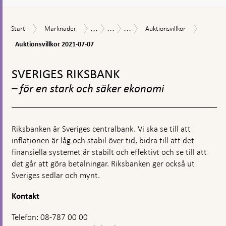
en
kommentarsruta
...
...
...
Auktions
Start
Marknader
Auktionsvillkor
Åtgärder
Åtgärder
Köp
Start
Marknader
Auktionsvillkor
2021-
vid
under
av
07-
Auktionsvillkor 2021-07-07
finansiell
coronapandemin
företagsobligationer
07
oro
under
Gå
coronapandemin
till
SVERIGES RIKSBANK
toppnavigation
– för en stark och säker ekonomi
Riksbanken är Sveriges centralbank. Vi ska se till att
inflationen är låg och stabil över tid, bidra till att det
finansiella systemet är stabilt och effektivt och se till att
det går att göra betalningar. Riksbanken ger också ut
Sveriges sedlar och mynt.
Kontakt
Telefon: 08-787 00 00