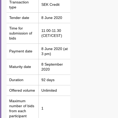
Transaction
Transaction
SEK Credit
type
type
Tender date
Tender date
8 June 2020
Time for
Time for
11.00-11.30
submission of
submission of
(CET/CEST)
bids
bids
8 June 2020 (at
Payment date
Payment date
3 pm)
8 September
Maturity date
Maturity date
2020
Duration
Duration
92 days
Offered volume
Offered volume
Unlimited
Maximum
Maximum
number of bids
number of bids
1
from each
from each
participant
participant