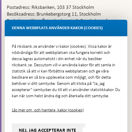
Postadress: Riksbanken, 103 37 Stockholm
Besöksadress: Brunkebergstorg 11, Stockholm
Budadress: Klara Östra kyrkogata 4, Brunkebergsfaret,
Lastplats 6
DENNA WEBBPLATS ANVÄNDER KAKOR (COOKIES)
Fler kontaktuppgifter
På riksbank.se använder vi kakor (cookies). Vissa kakor är
nödvändiga för att webbplatsen ska fungera korrekt och
Hitta direkt
dessa lagras automatiskt i din enhet när du besöker
riksbank.se. Dessutom vill vi använda kakor för att samla in
Frågor och svar
-
statistik så att vi kan förbättra webbplatsen och ge våra
Öppnas
besökare en så bra upplevelse som möjligt, och för detta
Till Riksbankens webbarkiv
-
i
behöver vi ditt samtycke. Genom att klicka på ”Ja, jag
Öppnas
Presskontakt
ny
accepterar” samtycker du till att vi använder statistikkakor. Du
i
flik
kan när som helst ändra dig och återkalla ditt samtycke.
Integritetspolicy
ny
flik
Tillgänglighetsredogörelse
Läs mer om, och hantera, kakor (cookies)
Prenumerera på utskick
Visselblåsning
NEJ, JAG ACCEPTERAR INTE