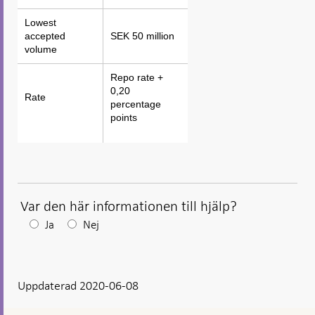
Lowest
Lowest
accepted
accepted
SEK 50 million
volume
volume
Repo rate +
0,20
Rate
Rate
percentage
points
Var den här informationen till hjälp?
Efter
Ja
Nej
ditt
svar
Uppdaterad 2020-06-08
visas
en