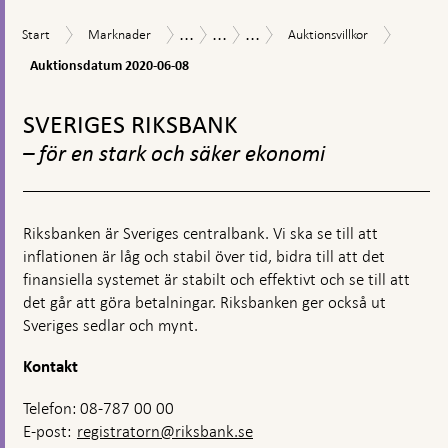
kommentarsruta
...
...
...
Auktio
Start
Marknader
Auktionsvillkor
Åtgärder
Åtgärder
Månadsvisa
Start
Marknader
Auktionsvillkor
2020-
vid
under
marknadsoperationer
06-
Auktionsdatum 2020-06-08
finansiell
coronapandemin
på
08
oro
längre
Gå
löptid
till
SVERIGES RIKSBANK
i
toppnavigation
kronor
– för en stark och säker ekonomi
Riksbanken är Sveriges centralbank. Vi ska se till att
inflationen är låg och stabil över tid, bidra till att det
finansiella systemet är stabilt och effektivt och se till att
det går att göra betalningar. Riksbanken ger också ut
Sveriges sedlar och mynt.
Kontakt
Telefon: 08-787 00 00
E-post:
registratorn@riksbank.se