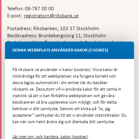
Telefon: 08-787 00 00
E-post:
registratorn@riksbank.se
Postadress: Riksbanken, 103 37 Stockholm
Besöksadress: Brunkebergstorg 11, Stockholm
Budadress: Klara Östra kyrkogata 4, Brunkebergsfaret,
Lastplats 6
DENNA WEBBPLATS ANVÄNDER KAKOR (COOKIES)
Fler kontaktuppgifter
På riksbank.se använder vi kakor (cookies). Vissa kakor är
nödvändiga för att webbplatsen ska fungera korrekt och
Hitta direkt
dessa lagras automatiskt i din enhet när du besöker
riksbank.se. Dessutom vill vi använda kakor för att samla in
Frågor och svar
-
statistik så att vi kan förbättra webbplatsen och ge våra
Öppnas
besökare en så bra upplevelse som möjligt, och för detta
Till Riksbankens webbarkiv
-
i
behöver vi ditt samtycke. Genom att klicka på ”Ja, jag
Öppnas
Presskontakt
ny
accepterar” samtycker du till att vi använder statistikkakor. Du
i
flik
kan när som helst ändra dig och återkalla ditt samtycke.
Integritetspolicy
ny
flik
Tillgänglighetsredogörelse
Läs mer om, och hantera, kakor (cookies)