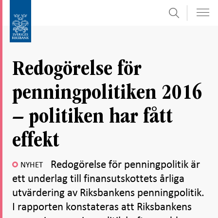
Sök
Gå
Gå
direkt
till
till
navigation
innehåll
för
Redogörelse för
undersidor
penningpolitiken 2016
– politiken har fått
effekt
Redogörelse för penningpolitik är
NYHET
ett underlag till finansutskottets årliga
utvärdering av Riksbankens penningpolitik.
I rapporten konstateras att Riksbankens