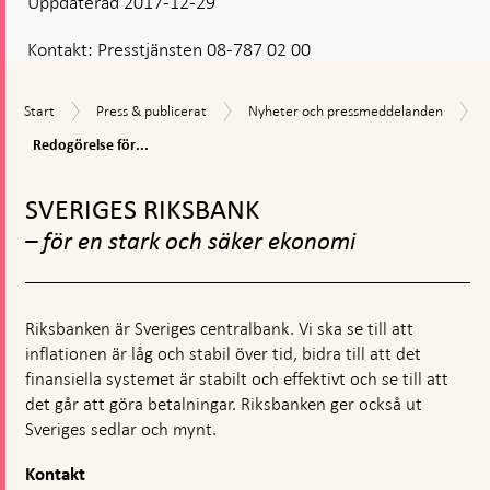
Uppdaterad 2017-12-29
Kontakt:
Presstjänsten 08-787 02 00
Start
Press
Nyheter
Start
Press & publicerat
Nyheter och pressmeddelanden
&
och
Redogörelse
Redogörelse för...
publicerat
pressmeddelanden
för
Gå
penningpolitiken
2016
till
SVERIGES RIKSBANK
–
toppnavigation
politiken
– för en stark och säker ekonomi
har
fått
effekt
Riksbanken är Sveriges centralbank. Vi ska se till att
inflationen är låg och stabil över tid, bidra till att det
finansiella systemet är stabilt och effektivt och se till att
det går att göra betalningar. Riksbanken ger också ut
Sveriges sedlar och mynt.
Kontakt