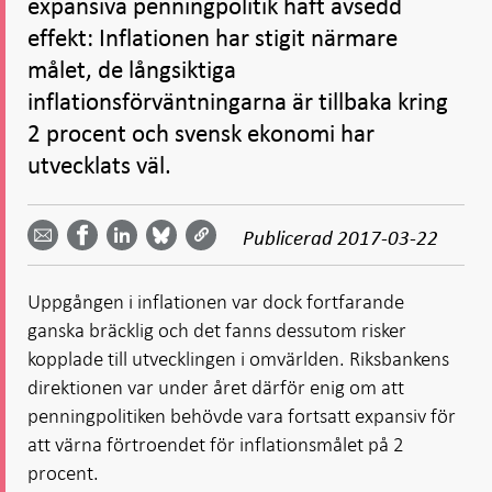
expansiva penningpolitik haft avsedd
effekt: Inflationen har stigit närmare
målet, de långsiktiga
inflationsförväntningarna är tillbaka kring
2 procent och svensk ekonomi har
utvecklats väl.
Dela
Dela
Dela
Dela på
Dela på
på
på
via
LinkedIn
Publicerad
2017-03-22
Facebook
Bluesky
Twitter
email -
-
- Öppnas
-
-
Öppnas
Öppnas
i ny flik
Öppnas
Öppnas
i ny flik
i ny flik
Uppgången i inflationen var dock fortfarande
i ny flik
i ny flik
ganska bräcklig och det fanns dessutom risker
kopplade till utvecklingen i omvärlden. Riksbankens
direktionen var under året därför enig om att
penningpolitiken behövde vara fortsatt expansiv för
att värna förtroendet för inflationsmålet på 2
procent.