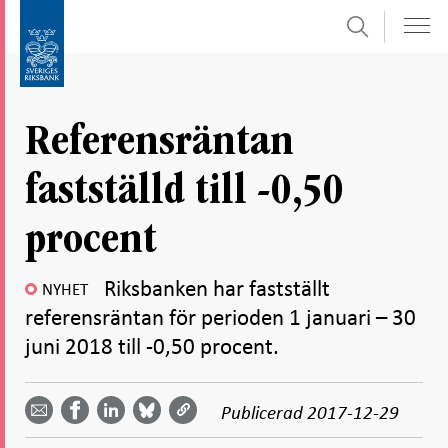
Sök
Gå
Gå
direkt
till
till
navigation
innehåll
för
Referensräntan
undersidor
fastställd till -0,50
procent
Riksbanken har fastställt
NYHET
referensräntan för perioden 1 januari – 30
juni 2018 till -0,50 procent.
Dela
Dela
Dela
Dela på
Dela på
på
på
via
LinkedIn
Publicerad
2017-12-29
Facebook
Bluesky
Twitter
email -
-
- Öppnas
-
-
Öppnas
Öppnas