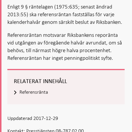
i ny flik
Öppnas
Öppnas
i ny flik
i ny flik
Enligt 9 § räntelagen (1975:635; senast ändrad
i ny flik
i ny flik
2013:55) ska referensräntan fastställas för varje
kalenderhalvår genom särskilt beslut av Riksbanken.
Referensräntan motsvarar Riksbankens reporänta
vid utgången av föregående halvår avrundat, om så
behövs, till närmast högre halva procentenhet.
Referensräntan har inget penningpolitiskt syfte.
RELATERAT INNEHÅLL
Referensränta
Uppdaterad 2017-12-29
Kontakt:
Presstjänsten 08-787 02 00