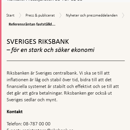
Start
Press
Nyheter
Start
Press & publicerat
Nyheter och pressmeddelanden
&
och
Referensräntan
Referensräntan fastställd...
publicerat
pressmeddelanden
fastställd
Gå
till
-0,50
till
SVERIGES RIKSBANK
procent
toppnavigation
– för en stark och säker ekonomi
Riksbanken är Sveriges centralbank. Vi ska se till att
inflationen är låg och stabil över tid, bidra till att det
finansiella systemet är stabilt och effektivt och se till att
det går att göra betalningar. Riksbanken ger också ut
Sveriges sedlar och mynt.
Kontakt
Telefon: 08-787 00 00