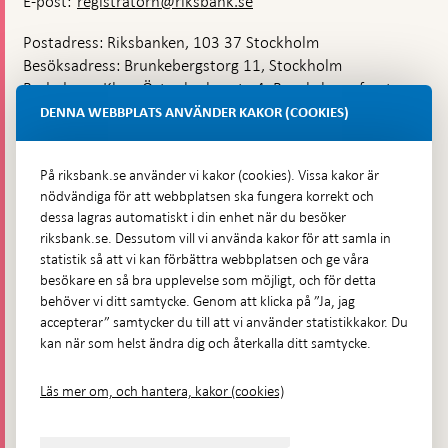
E-post:
registratorn@riksbank.se
Postadress: Riksbanken, 103 37 Stockholm
Besöksadress: Brunkebergstorg 11, Stockholm
Budadress: Klara Östra kyrkogata 4, Brunkebergsfaret,
Lastplats 6
DENNA WEBBPLATS ANVÄNDER KAKOR (COOKIES)
Fler kontaktuppgifter
På riksbank.se använder vi kakor (cookies). Vissa kakor är
nödvändiga för att webbplatsen ska fungera korrekt och
Hitta direkt
dessa lagras automatiskt i din enhet när du besöker
riksbank.se. Dessutom vill vi använda kakor för att samla in
Frågor och svar
-
statistik så att vi kan förbättra webbplatsen och ge våra
Öppnas
besökare en så bra upplevelse som möjligt, och för detta
Till Riksbankens webbarkiv
-
i
behöver vi ditt samtycke. Genom att klicka på ”Ja, jag
Öppnas
Presskontakt
ny
accepterar” samtycker du till att vi använder statistikkakor. Du
i
flik
kan när som helst ändra dig och återkalla ditt samtycke.
Integritetspolicy
ny
flik
Tillgänglighetsredogörelse
Läs mer om, och hantera, kakor (cookies)
Prenumerera på utskick
Visselblåsning