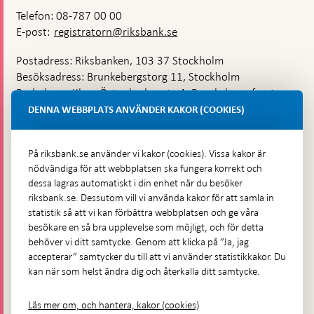
Telefon: 08-787 00 00
E-post:
registratorn@riksbank.se
Postadress: Riksbanken, 103 37 Stockholm
Besöksadress: Brunkebergstorg 11, Stockholm
Budadress: Klara Östra kyrkogata 4, Brunkebergsfaret,
Lastplats 6
DENNA WEBBPLATS ANVÄNDER KAKOR (COOKIES)
Fler kontaktuppgifter
På riksbank.se använder vi kakor (cookies). Vissa kakor är
nödvändiga för att webbplatsen ska fungera korrekt och
Hitta direkt
dessa lagras automatiskt i din enhet när du besöker
riksbank.se. Dessutom vill vi använda kakor för att samla in
Frågor och svar
-
statistik så att vi kan förbättra webbplatsen och ge våra
Öppnas
besökare en så bra upplevelse som möjligt, och för detta
Till Riksbankens webbarkiv
-
i
behöver vi ditt samtycke. Genom att klicka på ”Ja, jag
Öppnas
Presskontakt
ny
accepterar” samtycker du till att vi använder statistikkakor. Du
i
flik
kan när som helst ändra dig och återkalla ditt samtycke.
Integritetspolicy
ny
flik
Tillgänglighetsredogörelse
Läs mer om, och hantera, kakor (cookies)