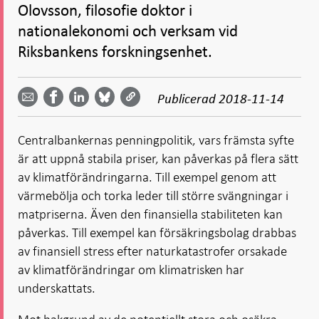
Olovsson, filosofie doktor i
nationalekonomi och verksam vid
Riksbankens forskningsenhet.
Dela
Dela
Dela
Dela på
Dela på
på
på
via
LinkedIn
Publicerad
2018-11-14
Facebook
Bluesky
Twitter
email -
-
- Öppnas
-
-
Öppnas
Öppnas
i ny flik
Öppnas
Öppnas
i ny flik
i ny flik
Centralbankernas penningpolitik, vars främsta syfte
i ny flik
i ny flik
är att uppnå stabila priser, kan påverkas på flera sätt
av klimatförändringarna. Till exempel genom att
värmebölja och torka leder till större svängningar i
matpriserna. Även den finansiella stabiliteten kan
påverkas. Till exempel kan försäkringsbolag drabbas
av finansiell stress efter naturkatastrofer orsakade
av klimatförändringar om klimatrisken har
underskattats.