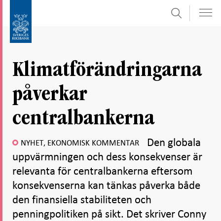
Sök
Gå
Gå
direkt
till
till
navigation
innehåll
för
Klimatförändringarna
undersidor
påverkar
centralbankerna
Den globala
NYHET, EKONOMISK KOMMENTAR
uppvärmningen och dess konsekvenser är
relevanta för centralbankerna eftersom
konsekvenserna kan tänkas påverka både
den finansiella stabiliteten och
penningpolitiken på sikt. Det skriver Conny