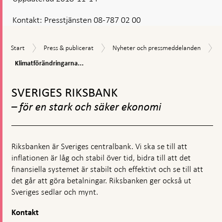
Kontakt:
Presstjänsten 08-787 02 00
Start
Press
Nyheter
Start
Press & publicerat
Nyheter och pressmeddelanden
&
och
Klimatförändringarna
Klimatförändringarna...
publicerat
pressmeddelanden
påverkar
Gå
centralbankerna
till
SVERIGES RIKSBANK
toppnavigation
– för en stark och säker ekonomi
Riksbanken är Sveriges centralbank. Vi ska se till att
inflationen är låg och stabil över tid, bidra till att det
finansiella systemet är stabilt och effektivt och se till att
det går att göra betalningar. Riksbanken ger också ut
Sveriges sedlar och mynt.
Kontakt