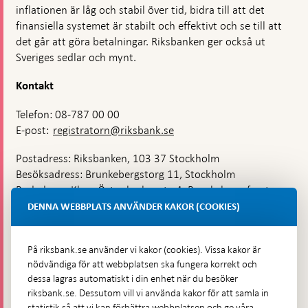
inflationen är låg och stabil över tid, bidra till att det
finansiella systemet är stabilt och effektivt och se till att
det går att göra betalningar. Riksbanken ger också ut
Sveriges sedlar och mynt.
Kontakt
Telefon: 08-787 00 00
E-post:
registratorn@riksbank.se
Postadress: Riksbanken, 103 37 Stockholm
Besöksadress: Brunkebergstorg 11, Stockholm
Budadress: Klara Östra kyrkogata 4, Brunkebergsfaret,
Lastplats 6
DENNA WEBBPLATS ANVÄNDER KAKOR (COOKIES)
Fler kontaktuppgifter
På riksbank.se använder vi kakor (cookies). Vissa kakor är
nödvändiga för att webbplatsen ska fungera korrekt och
Hitta direkt
dessa lagras automatiskt i din enhet när du besöker
riksbank.se. Dessutom vill vi använda kakor för att samla in
Frågor och svar
-
statistik så att vi kan förbättra webbplatsen och ge våra