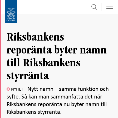
Sök
Gå
Gå
direkt
till
till
navigation
innehåll
för
Riksbankens
undersidor
reporänta byter namn
till Riksbankens
styrränta
Nytt namn – samma funktion och
NYHET
syfte. Så kan man sammanfatta det när
Riksbankens reporänta nu byter namn till
Riksbankens styrränta.