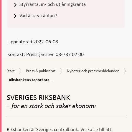
Styrränta, in- och utlåningsränta
Vad är styrräntan?
Uppdaterad 2022-06-08
Kontakt:
Presstjänsten 08-787 02 00
Start
Press
Nyheter
Start
Press & publicerat
Nyheter och pressmeddelanden
&
och
Riksbankens
Riksbankens reporänta...
publicerat
pressmeddelanden
reporänta
Gå
byter
namn
till
SVERIGES RIKSBANK
till
toppnavigation
Riksbankens
– för en stark och säker ekonomi
styrränta
Riksbanken är Sveriges centralbank. Vi ska se till att