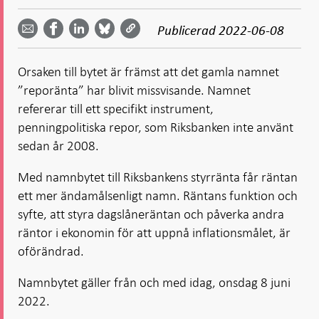
Dela
Dela
Dela
Dela på
Dela på
på
på
via
LinkedIn
Publicerad
2022-06-08
Facebook
Bluesky
Twitter
email -
-
- Öppnas
-
-
Öppnas
Öppnas
i ny flik
Öppnas
Öppnas
i ny flik
i ny flik
Orsaken till bytet är främst att det gamla namnet
i ny flik
i ny flik
”reporänta” har blivit missvisande. Namnet
refererar till ett specifikt instrument,
penningpolitiska repor, som Riksbanken inte använt
sedan år 2008.
Med namnbytet till Riksbankens styrränta får räntan
ett mer ändamålsenligt namn. Räntans funktion och
syfte, att styra dagslåneräntan och påverka andra
räntor i ekonomin för att uppnå inflationsmålet, är
oförändrad.
Namnbytet gäller från och med idag, onsdag 8 juni
2022.