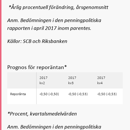
*Årlig procentuell förändring, årsgenomsnitt
Anm. Bedömningen i den penningpolitiska
rapporten i april 2017 inom parentes.
Källor: SCB och Riksbanken
Prognos för reporäntan*
2017
2017
2017
2
kv2
kv3
kv4
kv
Reporänta
Reporänta
-0,50 (-0,50)
-0,50 (-0,53)
-0,50 (-0,53)
-0
*Procent, kvartalsmedelvärden
Anm. Bedömningen i den penningpolitiska