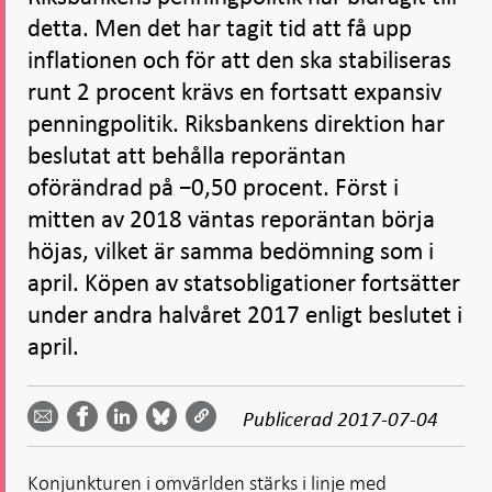
detta. Men det har tagit tid att få upp
inflationen och för att den ska stabiliseras
runt 2 procent krävs en fortsatt expansiv
penningpolitik. Riksbankens direktion har
beslutat att behålla reporäntan
oförändrad på −0,50 procent. Först i
mitten av 2018 väntas reporäntan börja
höjas, vilket är samma bedömning som i
april. Köpen av statsobligationer fortsätter
under andra halvåret 2017 enligt beslutet i
april.
Dela
Dela
Dela
Dela på
Dela på
på
på
via
LinkedIn
Publicerad
2017-07-04
Facebook
Bluesky
Twitter
email -
-
- Öppnas
-
-
Öppnas
Öppnas
i ny flik
Öppnas
Öppnas
i ny flik
i ny flik
Konjunkturen i omvärlden stärks i linje med
i ny flik
i ny flik