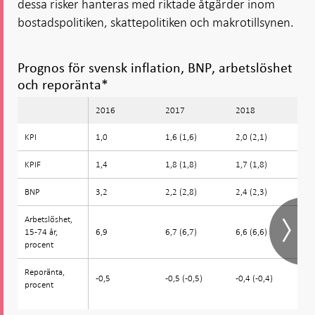
dessa risker hanteras med riktade åtgärder inom
bostadspolitiken, skattepolitiken och makrotillsynen.
Prognos för svensk inflation, BNP, arbetslöshet
och reporänta*
2016
2017
2018
2
KPI
KPI
1,0
1,6 (1,6)
2,0 (2,1)
2,
KPIF
KPIF
1,4
1,8 (1,8)
1,7 (1,8)
2,
BNP
BNP
3,2
2,2 (2,8)
2,4 (2,3)
2,
Arbetslöshet,
Arbetslöshet,
15-74 år,
15-74 år,
6,9
6,7 (6,7)
6,6 (6,6)
6,
procent
procent
Reporänta,
Reporänta,
-0,5
-0,5 (-0,5)
-0,4 (-0,4)
0,
procent
procent