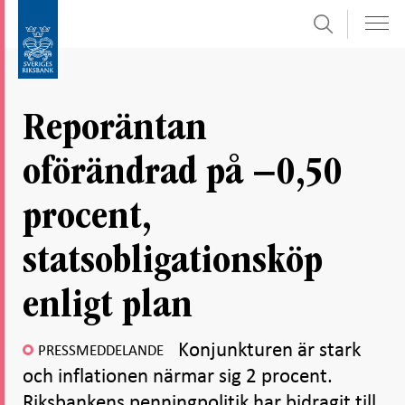
Sök
Gå
Gå
direkt
till
till
navigation
innehåll
för
Reporäntan
undersidor
oförändrad på −0,50
procent,
statsobligationsköp
enligt plan
Konjunkturen är stark
PRESSMEDDELANDE
och inflationen närmar sig 2 procent.
Riksbankens penningpolitik har bidragit till