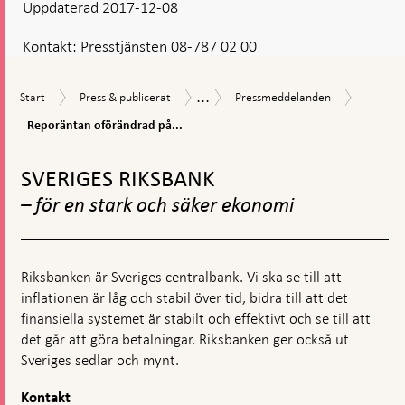
Uppdaterad 2017-12-08
Kontakt:
Presstjänsten 08-787 02 00
...
Reporän
Start
Press
Pressmeddelanden
Nyheter
Start
Press & publicerat
Pressmeddelanden
oföränd
&
och
på
Reporäntan oförändrad på...
publicerat
pressmeddelanden
−0,50
Gå
procent
till
statsobl
SVERIGES RIKSBANK
toppnavigation
enligt
– för en stark och säker ekonomi
plan
Riksbanken är Sveriges centralbank. Vi ska se till att
inflationen är låg och stabil över tid, bidra till att det
finansiella systemet är stabilt och effektivt och se till att
det går att göra betalningar. Riksbanken ger också ut
Sveriges sedlar och mynt.
Kontakt