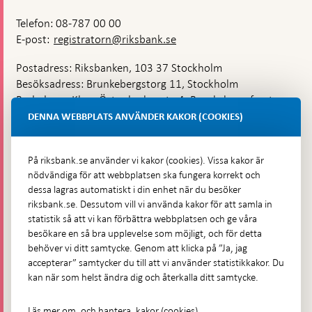
Telefon: 08-787 00 00
E-post:
registratorn@riksbank.se
Postadress: Riksbanken, 103 37 Stockholm
Besöksadress: Brunkebergstorg 11, Stockholm
Budadress: Klara Östra kyrkogata 4, Brunkebergsfaret,
Lastplats 6
DENNA WEBBPLATS ANVÄNDER KAKOR (COOKIES)
Fler kontaktuppgifter
På riksbank.se använder vi kakor (cookies). Vissa kakor är
nödvändiga för att webbplatsen ska fungera korrekt och
Hitta direkt
dessa lagras automatiskt i din enhet när du besöker
riksbank.se. Dessutom vill vi använda kakor för att samla in
Frågor och svar
-
statistik så att vi kan förbättra webbplatsen och ge våra
Öppnas
besökare en så bra upplevelse som möjligt, och för detta
Till Riksbankens webbarkiv
-
i
behöver vi ditt samtycke. Genom att klicka på ”Ja, jag
Öppnas
Presskontakt
ny
accepterar” samtycker du till att vi använder statistikkakor. Du
i
flik
kan när som helst ändra dig och återkalla ditt samtycke.
Integritetspolicy
ny
flik
Tillgänglighetsredogörelse
Läs mer om, och hantera, kakor (cookies)