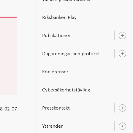
Riksbanken Play
Publikationer
Ö
u
Dagordningar och protokoll
Ö
u
Konferenser
Cybersäkerhetstävling
Presskontakt
8-02-07
Ö
u
Yttranden
Ö
u