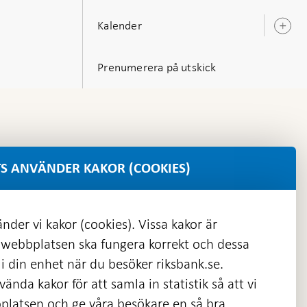
Kalender
Ö
u
Prenumerera på utskick
S ANVÄNDER KAKOR (COOKIES)
nder vi kakor (cookies). Vissa kakor är
 webbplatsen ska fungera korrekt och dessa
i din enhet när du besöker riksbank.se.
ända kakor för att samla in statistik så att vi
platsen och ge våra besökare en så bra