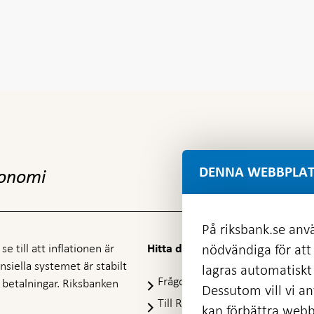
DENNA WEBBPLAT
konomi
På riksbank.se anvä
e till att inflationen är
nödvändiga för att
Hitta direkt
nansiella systemet är stabilt
lagras automatiskt 
Frågor och svar
-
ra betalningar. Riksbanken
Dessutom vill vi anv
Öppnas
Till Riksbankens webbarkiv
-
kan förbättra webb
i