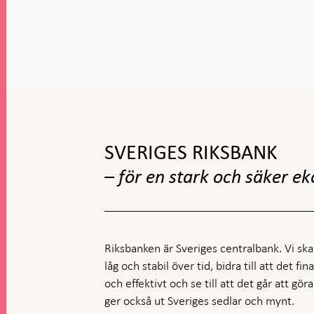
Gå
till
toppnavigation
SVERIGES RIKSBANK
– för en stark och säker e
Riksbanken är Sveriges centralbank. Vi ska s
låg och stabil över tid, bidra till att det fi
och effektivt och se till att det går att gö
ger också ut Sveriges sedlar och mynt.