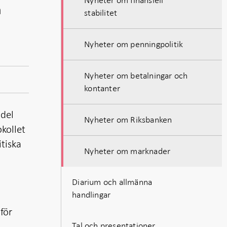
h
stabilitet
Nyheter om penningpolitik
Nyheter om betalningar och
kontanter
 del
Nyheter om Riksbanken
kollet
itiska
Nyheter om marknader
Diarium och allmänna
handlingar
för
Tal och presentationer