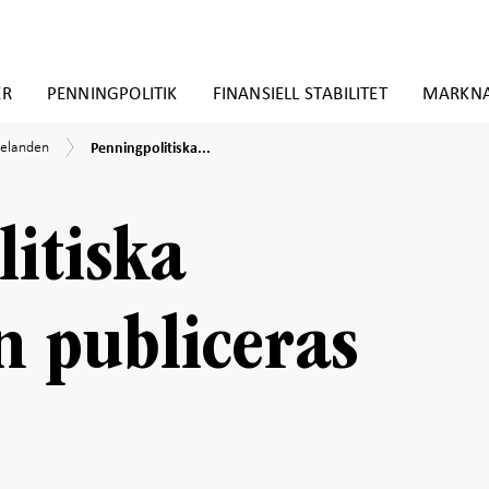
ER
PENNINGPOLITIK
FINANSIELL STABILITET
MARKN
Penningpolitiska
elanden
elanden
Penningpolitiska...
protokollen
publiceras
en
tidigare
itiska
n publiceras