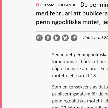
De pennin
PRESSMEDDELANDE
med februari att publicera
penningpolitiska mötet, jä
Dela
Dela
Dela
Dela på
Dela på
på
på
via
LinkedIn
Publicerad
2
Facebook
Bluesky
Twitter
email -
-
- Öppnas
-
-
Öppnas
Öppnas
i ny flik
Öppnas
Öppnas
i ny flik
i ny flik
i ny flik
i ny flik
Sedan det penningpolitiska 
förändringar i både rutiner
något tidigare än förut. Fö
mötet i februari 2018.
Som en konsekvens av dett
publiceringsdatum för de pe
penningpolitiska mötet i fe
den 27 februari som tidiga