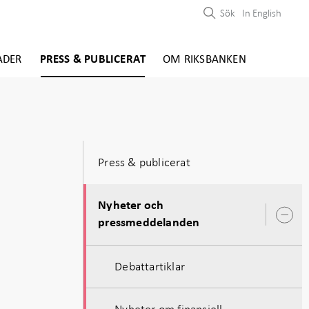
Sök
In English
ADER
PRESS & PUBLICERAT
OM RIKSBANKEN
Press & publicerat
Nyheter och
Ö
pressmeddelanden
u
Debattartiklar
Nyheter om finansiell