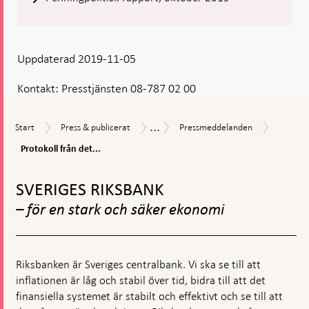
Uppdaterad 2019-11-05
Kontakt:
Presstjänsten 08-787 02 00
...
Protokol
Start
Press
Pressmeddelanden
Nyheter
Start
Press & publicerat
Pressmeddelanden
från
&
och
det
Protokoll från det...
publicerat
pressmeddelanden
penningp
Gå
mötet
till
den
SVERIGES RIKSBANK
toppnavigation
23
– för en stark och säker ekonomi
oktober
2019
Riksbanken är Sveriges centralbank. Vi ska se till att
inflationen är låg och stabil över tid, bidra till att det
finansiella systemet är stabilt och effektivt och se till att