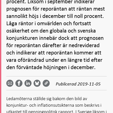
procent. Liksom i september indikerar
prognosen för reporäntan att räntan mest
sannolikt höjs i december till noll procent.
Låga räntor i omvärlden och fortsatt
osäkerhet om den globala och svenska
konjunkturen innebär dock att prognosen
för reporäntan därefter är nedreviderad
och indikerar att reporäntan kommer att
vara oförändrad under en längre tid efter
den förväntade höjningen i december.
Dela
Dela
Dela
Dela på
Dela på
på
på
via
LinkedIn
Publicerad
2019-11-05
Facebook
Bluesky
Twitter
email -
-
- Öppnas
-
-
Öppnas
Öppnas
i ny flik
Öppnas
Öppnas
i ny flik
i ny flik
Ledamöterna ställde sig bakom den bild av
i ny flik
i ny flik
konjunktur- och inflationsutsikterna som beskrivs i
utkastet till penningpolitisk rapport. I Sverige liksom i