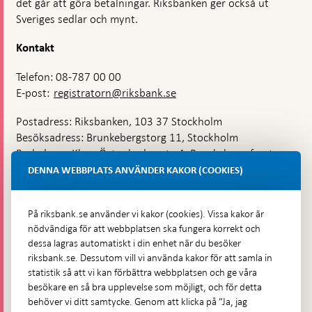
det går att göra betalningar. Riksbanken ger också ut
Sveriges sedlar och mynt.
Kontakt
Telefon: 08-787 00 00
E-post:
registratorn@riksbank.se
Postadress: Riksbanken, 103 37 Stockholm
Besöksadress: Brunkebergstorg 11, Stockholm
Budadress: Klara Östra kyrkogata 4, Brunkebergsfaret,
Lastplats 6
DENNA WEBBPLATS ANVÄNDER KAKOR (COOKIES)
Fler kontaktuppgifter
På riksbank.se använder vi kakor (cookies). Vissa kakor är
nödvändiga för att webbplatsen ska fungera korrekt och
Hitta direkt
dessa lagras automatiskt i din enhet när du besöker
riksbank.se. Dessutom vill vi använda kakor för att samla in
Frågor och svar
-
statistik så att vi kan förbättra webbplatsen och ge våra
Öppnas
besökare en så bra upplevelse som möjligt, och för detta
Till Riksbankens webbarkiv
-
i
behöver vi ditt samtycke. Genom att klicka på ”Ja, jag
Öppnas