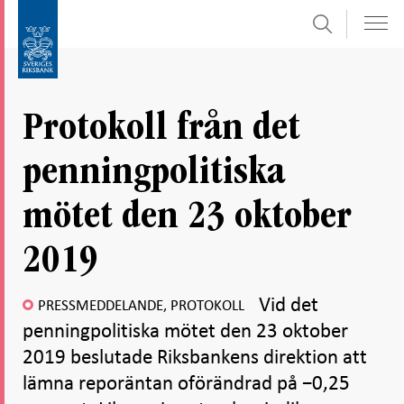
Sök
Gå
Gå
direkt
till
till
navigation
innehåll
för
Protokoll från det
undersidor
penningpolitiska
mötet den 23 oktober
2019
Vid det
PRESSMEDDELANDE, PROTOKOLL
penningpolitiska mötet den 23 oktober
2019 beslutade Riksbankens direktion att
lämna reporäntan oförändrad på −0,25