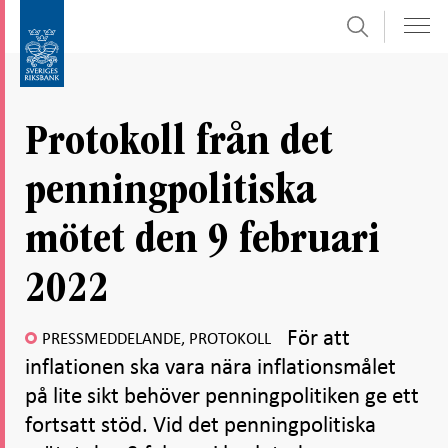
Sök
Gå
Gå
direkt
till
till
navigation
innehåll
för
Protokoll från det
undersidor
penningpolitiska
mötet den 9 februari
2022
För att
PRESSMEDDELANDE, PROTOKOLL
inflationen ska vara nära inflationsmålet
på lite sikt behöver penningpolitiken ge ett
fortsatt stöd. Vid det penningpolitiska