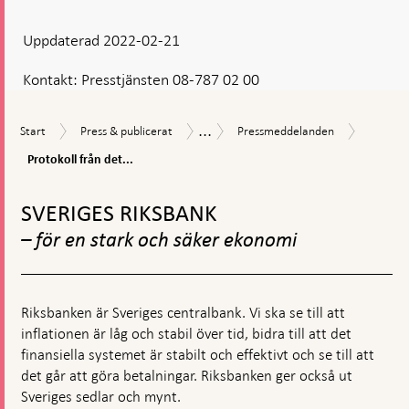
Uppdaterad 2022-02-21
Kontakt:
Presstjänsten 08-787 02 00
...
Protokol
Start
Press
Pressmeddelanden
Nyheter
Start
Press & publicerat
Pressmeddelanden
från
&
och
det
Protokoll från det...
publicerat
pressmeddelanden
penningp
Gå
mötet
till
den
SVERIGES RIKSBANK
toppnavigation
9
– för en stark och säker ekonomi
februari
2022
Riksbanken är Sveriges centralbank. Vi ska se till att
inflationen är låg och stabil över tid, bidra till att det
finansiella systemet är stabilt och effektivt och se till att
det går att göra betalningar. Riksbanken ger också ut
Sveriges sedlar och mynt.