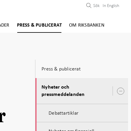
Sök
In English
ADER
PRESS & PUBLICERAT
OM RIKSBANKEN
Press & publicerat
Nyheter och
Ö
pressmeddelanden
u
r
Debattartiklar
Nyheter om finansiell