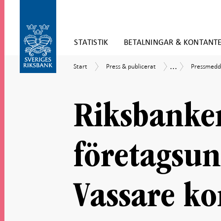
Gå
STATISTIK
BETALNINGAR & KONTANT
direkt
till
Gå
innehåll
...
Start
Press
Pressmedd
Nyheter
Start
Press & publicerat
Pressmedd
till
&
och
navigation
publicerat
pressmeddeland
för
undersidor
Riksbanke
företagsun
Vassare ko