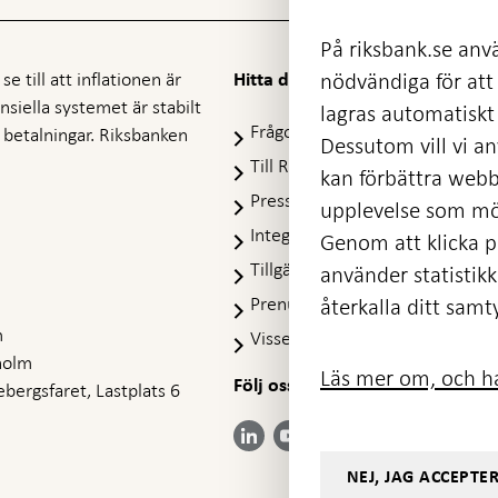
På riksbank.se anvä
e till att inflationen är
nödvändiga för att
Hitta direkt
nansiella systemet är stabilt
lagras automatiskt 
Frågor och svar
-
ra betalningar. Riksbanken
Dessutom vill vi anv
Öppnas
Till Riksbankens webbarkiv
-
kan förbättra webb
i
Öpp
Presskontakt
ny
upplevelse som möj
i
flik
Integritetspolicy
ny
Genom att klicka på
flik
Tillgänglighetsredogörelse
använder statistik
Prenumerera på utskick
återkalla ditt samt
m
Visselblåsning
holm
Läs mer om, och ha
Följ oss på sociala medier
Dela
bergsfaret, Lastplats 6
Dela på:
Dela på:
Dela på:
Dela på:
på:
LinkedIn
YouTube
Facebook
Instagram
Bluesky
-
-
- Öppnas
- Öppnas
-
Öppnas
Öppnas
NEJ, JAG ACCEPTE
i ny flik
i ny flik
Öppnas