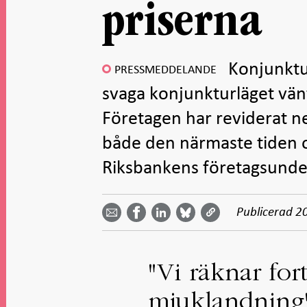
priserna
Konjunktur
PRESSMEDDELANDE
svaga konjunkturläget vänt
Företagen har reviderat n
både den närmaste tiden 
Riksbankens företagsunde
Dela
Dela
Dela
Dela på
Dela på
på
på
via
LinkedIn
Publicerad
2
Facebook
Bluesky
Twitter
email -
-
- Öppnas
-
-
Öppnas
Öppnas
i ny flik
Öppnas
Öppnas
i ny flik
i ny flik
i ny flik
i ny flik
"Vi räknar fo
mjuklandning