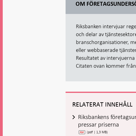
OM FÖRETAGSUNDERS
Riksbanken intervjuar rege
och delar av tjänstesekto
branschorganisationer, me
eller webbaserade tjänst
Resultatet av intervjuern
Citaten ovan kommer från 
RELATERAT INNEHÅLL
Riksbankens företagsu
pressar priserna
(pdf | 1,3 MB)