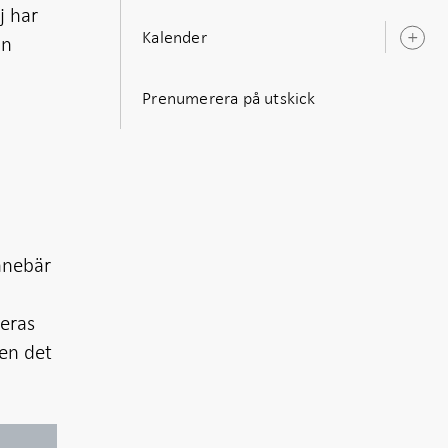
j har
Kalender
an
Ö
u
Prenumerera på utskick
nnebär
deras
men det