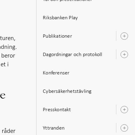
Riksbanken Play
Publikationer
kturen,
Ö
u
ndning.
Dagordningar och protokoll
 beror
Ö
u
et i
Konferenser
Cybersäkerhetstävling
re
Presskontakt
Ö
u
Yttranden
g råder
Ö
u