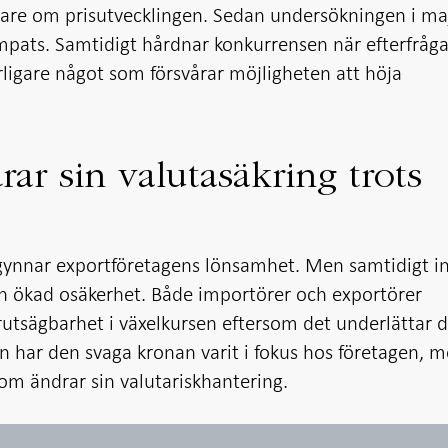
igare om prisutvecklingen. Sedan undersökningen i ma
mpats. Samtidigt hårdnar konkurrensen när efterfråg
erligare något som försvårar möjligheten att höja
rar sin valutasäkring trots
gynnar exportföretagens lönsamhet. Men samtidigt i
 en ökad osäkerhet. Både importörer och exportörer
förutsägbarhet i växelkursen eftersom det underlättar 
n har den svaga kronan varit i fokus hos företagen, 
som ändrar sin valutariskhantering.