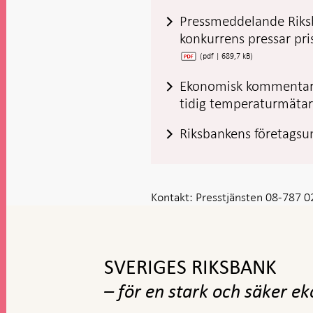
Pressmeddelande Riks
konkurrens pressar pri
(pdf | 689,7 kB)
Ekonomisk kommentar:
tidig temperaturmätar
Riksbankens företagsu
Kontakt:
Presstjänsten 08-787 0
Gå
till
toppnavigation
SVERIGES RIKSBANK
– för en stark och säker e