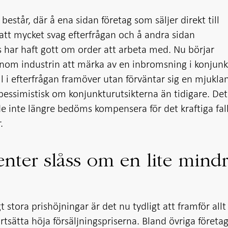
estår, där å ena sidan företag som säljer direkt till
att mycket svag efterfrågan och å andra sidan
s har haft gott om order att arbeta med. Nu börjar
 inom industrin att märka av en inbromsning i konjun
ll i efterfrågan framöver utan förväntar sig en mjukla
pessimistisk om konjunkturutsikterna än tidigare. Det
de inte längre bedöms kompensera för det kraftiga fall
.
enter slåss om en lite mind
 stora prishöjningar är det nu tydligt att framför allt
rtsätta höja försäljningspriserna. Bland övriga företa