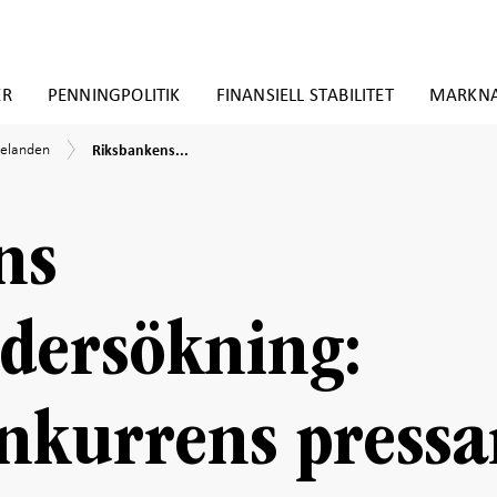
ER
PENNINGPOLITIK
FINANSIELL STABILITET
MARKN
Riksbankens
elanden
elanden
Riksbankens...
företagsundersökning:
Vassare
en
konkurrens
pressar
ns
priserna
dersökning:
nkurrens pressa