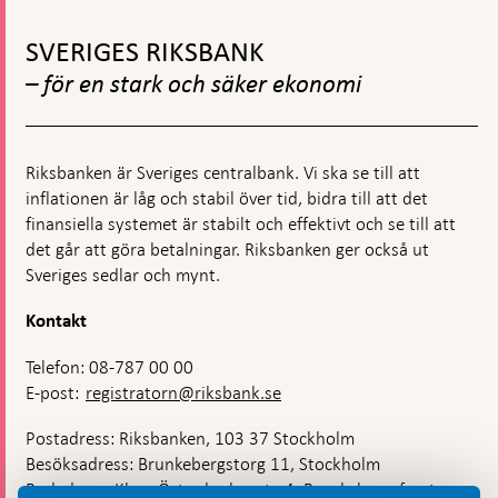
inflation
Gå
vid
till
målet
SVERIGES RIKSBANK
toppnavigation
– för en stark och säker ekonomi
Riksbanken är Sveriges centralbank. Vi ska se till att
inflationen är låg och stabil över tid, bidra till att det
finansiella systemet är stabilt och effektivt och se till att
det går att göra betalningar. Riksbanken ger också ut
Sveriges sedlar och mynt.
Kontakt
Telefon: 08-787 00 00
E-post:
registratorn@riksbank.se
Postadress: Riksbanken, 103 37 Stockholm
Besöksadress: Brunkebergstorg 11, Stockholm
Budadress: Klara Östra kyrkogata 4, Brunkebergsfaret,