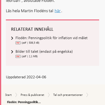
februari”, avslutade Flodén.
Läs hela Martin Flodéns tal
här
.
RELATERAT INNEHÅLL
Flodén: Penningpolitik för inflation vid målet
(pdf | 586,5 kB)
Bilder till talet (endast på engelska)
(pdf | 2,1 MB)
Uppdaterad 2022-04-06
Flodén:
Start
Press
Tal
Start
Press & publicerat
Tal och presentationer
Penningpol
&
och
för
Flodén: Penningpolitik...
publicerat
presentationer