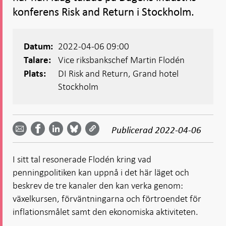
konferens Risk and Return i Stockholm.
2022-04-06 09:00
Datum:
Vice riksbankschef Martin Flodén
Talare:
DI Risk and Return, Grand hotel
Plats:
Stockholm
Dela
Dela
Dela
Dela på
Dela på
på
på
via
LinkedIn
Publicerad
2022-04-06
Facebook
Bluesky
Twitter
email -
-
- Öppnas
-
-
Öppnas
Öppnas
i ny flik
Öppnas
Öppnas
i ny flik
i ny flik
I sitt tal resonerade Flodén kring vad
i ny flik
i ny flik
penningpolitiken kan uppnå i det här läget och
beskrev de tre kanaler den kan verka genom:
växelkursen, förväntningarna och förtroendet för
inflationsmålet samt den ekonomiska aktiviteten.