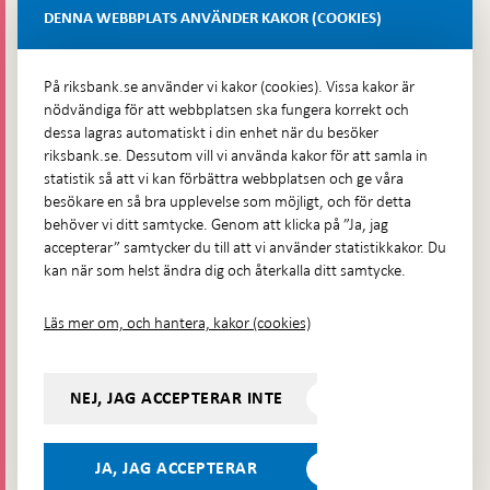
Lastplats 6
DENNA WEBBPLATS ANVÄNDER KAKOR (COOKIES)
Fler kontaktuppgifter
På riksbank.se använder vi kakor (cookies). Vissa kakor är
nödvändiga för att webbplatsen ska fungera korrekt och
Hitta direkt
dessa lagras automatiskt i din enhet när du besöker
riksbank.se. Dessutom vill vi använda kakor för att samla in
Frågor och svar
-
statistik så att vi kan förbättra webbplatsen och ge våra
Öppnas
besökare en så bra upplevelse som möjligt, och för detta
Till Riksbankens webbarkiv
-
i
behöver vi ditt samtycke. Genom att klicka på ”Ja, jag
Öppnas
Presskontakt
ny
accepterar” samtycker du till att vi använder statistikkakor. Du
i
flik
kan när som helst ändra dig och återkalla ditt samtycke.
Integritetspolicy
ny
flik
Tillgänglighetsredogörelse
Läs mer om, och hantera, kakor (cookies)
Prenumerera på utskick
Visselblåsning
NEJ, JAG ACCEPTERAR INTE
Följ oss på sociala medier
Dela
Dela på:
Dela på:
Dela på:
Dela på:
på:
JA, JAG ACCEPTERAR
LinkedIn
YouTube