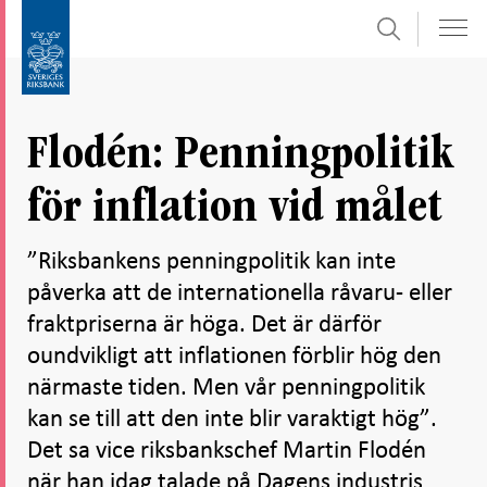
Sök
Gå
Gå
direkt
till
till
navigation
innehåll
för
Flodén: Penningpolitik
undersidor
för inflation vid målet
”Riksbankens penningpolitik kan inte
påverka att de internationella råvaru- eller
fraktpriserna är höga. Det är därför
oundvikligt att inflationen förblir hög den
närmaste tiden. Men vår penningpolitik
kan se till att den inte blir varaktigt hög”.
Det sa vice riksbankschef Martin Flodén
när han idag talade på Dagens industris