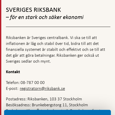
Gå
till
SVERIGES RIKSBANK
toppnavigation
– för en stark och säker ekonomi
Riksbanken är Sveriges centralbank. Vi ska se till att
inflationen är låg och stabil över tid, bidra till att det
finansiella systemet är stabilt och effektivt och se till att
det går att göra betalningar. Riksbanken ger också ut
Sveriges sedlar och mynt.
Kontakt
Telefon: 08-787 00 00
E-post:
registratorn@riksbank.se
Postadress: Riksbanken, 103 37 Stockholm
Besöksadress: Brunkebergstorg 11, Stockholm
Budadress: Klara Östra kyrkogata 4, Brunkebergsfaret,