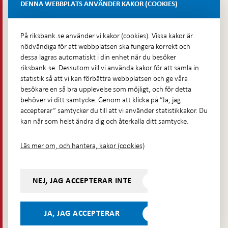
Lastplats 6
DENNA WEBBPLATS ANVÄNDER KAKOR (COOKIES)
Fler kontaktuppgifter
På riksbank.se använder vi kakor (cookies). Vissa kakor är
nödvändiga för att webbplatsen ska fungera korrekt och
Hitta direkt
dessa lagras automatiskt i din enhet när du besöker
riksbank.se. Dessutom vill vi använda kakor för att samla in
Frågor och svar
-
statistik så att vi kan förbättra webbplatsen och ge våra
Öppnas
besökare en så bra upplevelse som möjligt, och för detta
Till Riksbankens webbarkiv
-
i
behöver vi ditt samtycke. Genom att klicka på ”Ja, jag
Öppnas
Presskontakt
ny
accepterar” samtycker du till att vi använder statistikkakor. Du
i
flik
kan när som helst ändra dig och återkalla ditt samtycke.
Integritetspolicy
ny
flik
Tillgänglighetsredogörelse
Läs mer om, och hantera, kakor (cookies)
Prenumerera på utskick
Visselblåsning
NEJ, JAG ACCEPTERAR INTE
Följ oss på sociala medier
Dela
Dela på:
Dela på:
Dela på:
Dela på:
på:
JA, JAG ACCEPTERAR
LinkedIn
YouTube
Facebook
Instagram
Bluesky