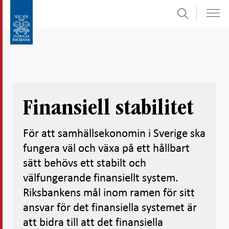
Sök
Gå
Gå
direkt
till
till
navigation
innehåll
för
undersidor
Finansiell stabilitet
För att samhällsekonomin i Sverige ska
fungera väl och växa på ett hållbart
sätt behövs ett stabilt och
välfungerande finansiellt system.
Riksbankens mål inom ramen för sitt
ansvar för det finansiella systemet är
att bidra till att det finansiella