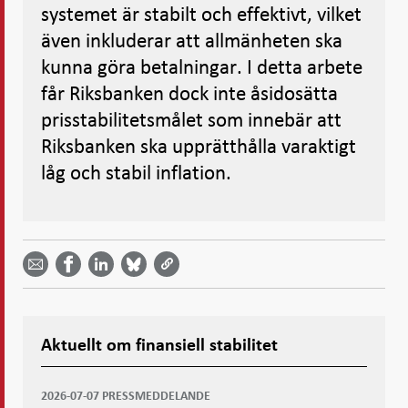
systemet är stabilt och effektivt, vilket
även inkluderar att allmänheten ska
kunna göra betalningar. I detta arbete
får Riksbanken dock inte åsidosätta
prisstabilitetsmålet som innebär att
Riksbanken ska upprätthålla varaktigt
låg och stabil inflation.
Dela
Dela
Dela
Dela på
Dela på
på
på
via
LinkedIn
Facebook
Bluesky
Twitter
email -
-
- Öppnas
-
-
Öppnas
Öppnas
i ny flik
Öppnas
Öppnas
i ny flik
i ny flik
i ny flik
i ny flik
Aktuellt om finansiell stabilitet
2026-07-07 PRESSMEDDELANDE