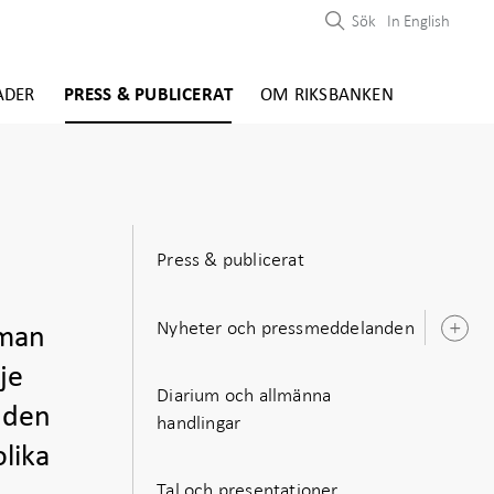
Sök
In English
ADER
PRESS & PUBLICERAT
OM RIKSBANKEN
Press & publicerat
Nyheter och pressmeddelanden
 man
Ö
u
je
Diarium och allmänna
a den
handlingar
olika
Tal och presentationer