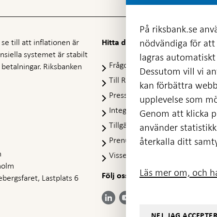
På riksbank.se anvä
e till att inflationen är
nödvändiga för att
Hitta direkt
nansiella systemet är stabilt
lagras automatiskt 
Frågor och svar
-
ra betalningar. Riksbanken
Dessutom vill vi anv
Öppnas
Till Riksbankens webbarkiv
-
kan förbättra webb
i
Öpp
Presskontakt
ny
upplevelse som möj
i
flik
Integritetspolicy
ny
Genom att klicka på
flik
Tillgänglighetsredogörelse
använder statistik
Prenumerera på utskick
återkalla ditt samt
m
Visselblåsning
holm
Läs mer om, och ha
Följ oss på sociala medier
Dela
bergsfaret, Lastplats 6
Dela på:
Dela på:
Dela på:
Dela på:
på:
LinkedIn
YouTube
Facebook
Instagram
Bluesky
-
-
- Öppnas
- Öppnas
-
Öppnas
Öppnas
NEJ, JAG ACCEPTE