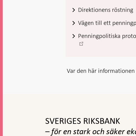
Direktionens röstning
Vägen till ett penningp
Penningpolitiska proto
-
Öppnas
i
ny
Var den här informationen t
flik
Gå
till
toppnavigation
SVERIGES RIKSBANK
– för en stark och säker e