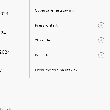
Cybersäkerhetstävling
2024
Presskontakt
Ö
u
024
Yttranden
Ö
u
 2024
Kalender
Ö
u
Prenumerera på utskick
24
610 kB
f