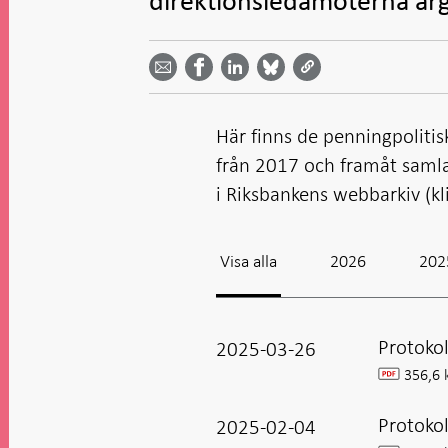
direktionsledamöterna a
Dela
Dela
Dela
Dela på
Dela på
på
på
via
LinkedIn
Facebook
Bluesky
Twitter
email -
-
- Öppnas
-
-
Öppnas
Öppnas
i ny flik
Öppnas
Öppnas
i ny flik
i ny flik
i ny flik
i ny flik
Här finns de penningpoliti
från 2017 och framåt samlad
i Riksbankens webbarkiv (kli
Visa alla
2026
202
Protoko
2025-03-26
356,6 
pdf
Protokol
2025-02-04