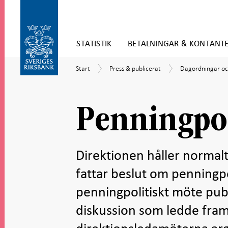
Gå
STATISTIK
BETALNINGAR & KONTANT
direkt
till
Gå
innehåll
Start
Press
Dagordningar
Start
Press & publicerat
Dagordningar oc
till
&
och
navigation
publicerat
protokoll
för
undersidor
Penningpol
Direktionen håller normal
fattar beslut om penningpo
penningpolitiskt möte publi
diskussion som ledde fram t