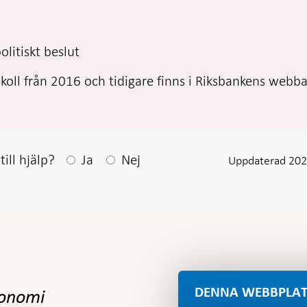
olitiskt beslut
koll från 2016 och tidigare finns i Riksbankens webba
Efter ditt svar visas en kommentarsruta
ill hjälp?
Ja
Nej
Uppdaterad 202
DENNA WEBBPLAT
konomi