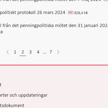
politiskt protokoll 26 mars 2024
828,4 kB
pdf
l från det penningpolitiska mötet den 31 januari 20
kB
1
2
3
4
...
7
t
orter och uppdateringar
lutsdokument