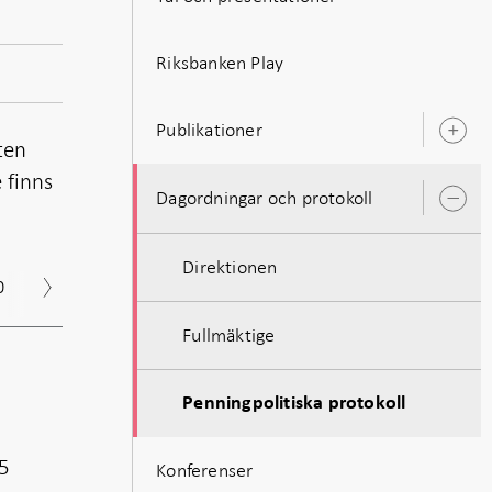
Riksbanken Play
Publikationer
Ö
ten
u
 finns
Dagordningar och protokoll
Ö
u
Direktionen
0
2019
2018
2017
Arkiv
Fullmäktige
Penningpolitiska protokoll
25
Konferenser