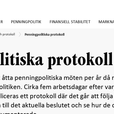
ER
PENNINGPOLITIK
FINANSIELL STABILITET
MARKN
Penningpolitiska
h protokoll
Penningpolitiska protokoll
protokoll
itiska protokoll
t åtta penningpolitiska möten per år då
litiken. Cirka fem arbetsdagar efter var
ceras ett protokoll där det går att följ
ill det aktuella beslutet och se hur de 