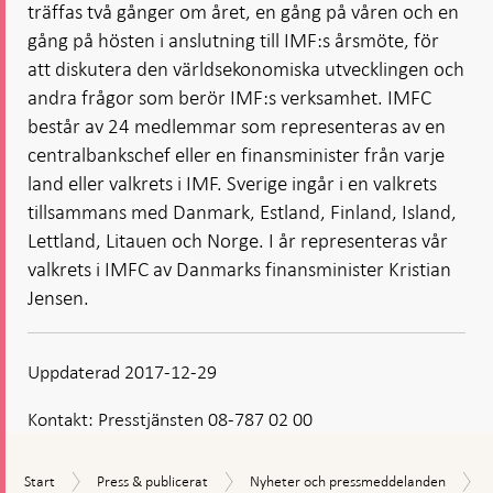
träffas två gånger om året, en gång på våren och en
gång på hösten i anslutning till IMF:s årsmöte, för
att diskutera den världsekonomiska utvecklingen och
andra frågor som berör IMF:s verksamhet. IMFC
består av 24 medlemmar som representeras av en
centralbankschef eller en finansminister från varje
land eller valkrets i IMF. Sverige ingår i en valkrets
tillsammans med Danmark, Estland, Finland, Island,
Lettland, Litauen och Norge. I år representeras vår
valkrets i IMFC av Danmarks finansminister Kristian
Jensen.
Uppdaterad 2017-12-29
Kontakt:
Presstjänsten 08-787 02 00
Start
Press
Nyheter
Start
Press & publicerat
Nyheter och pressmeddelanden