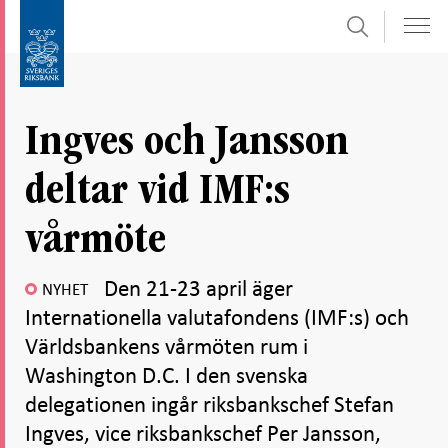
Sök
Gå
Gå
direkt
till
till
navigation
innehåll
för
Ingves och Jansson
undersidor
deltar vid IMF:s
vårmöte
Den 21-23 april äger
NYHET
Internationella valutafondens (IMF:s) och
Världsbankens vårmöten rum i
Washington D.C. I den svenska
delegationen ingår riksbankschef Stefan
Ingves, vice riksbankschef Per Jansson,