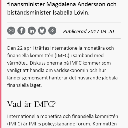
finansminister Magdalena Andersson och
biståndsminister Isabella Lövin.
Dela
Dela
Dela
Dela på
Dela på
på
på
via
LinkedIn
Publicerad
2017-04-20
Facebook
Bluesky
Twitter
email -
-
- Öppnas
-
-
Öppnas
Öppnas
i ny flik
Öppnas
Öppnas
i ny flik
i ny flik
Den 22 april träffas Internationella monetära och
i ny flik
i ny flik
finansiella kommittén (IMFC) i samband med
vårmötet. Diskussionerna på IMFC kommer som
vanligt att handla om världsekonomin och hur
länder gemensamt hanterar det nuvarande globala
finansiella läget.
Vad är IMFC?
Internationella monetära och finansiella kommittén
(IMFC) är IMF:s policyskapande forum. Kommittén