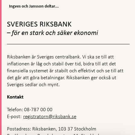
&
och
Ingves
Ingves och Jansson deltar...
publicerat
pressmeddelanden
och
Gå
Jansson
deltar
till
SVERIGES RIKSBANK
vid
toppnavigation
IMF:s
– för en stark och säker ekonomi
vårmöte
Riksbanken är Sveriges centralbank. Vi ska se till att
inflationen är låg och stabil över tid, bidra till att det
finansiella systemet är stabilt och effektivt och se till att
det går att göra betalningar. Riksbanken ger också ut
Sveriges sedlar och mynt.
Kontakt
Telefon: 08-787 00 00
E-post:
registratorn@riksbank.se
Postadress: Riksbanken, 103 37 Stockholm