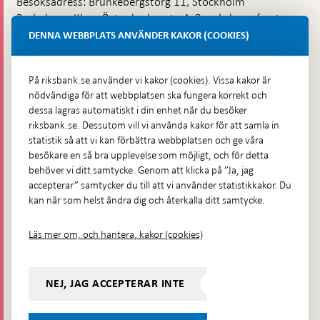
Besöksadress: Brunkebergstorg 11, Stockholm
Budadress: Klara Östra kyrkogata 4, Brunkebergsfaret,
Lastplats 6
DENNA WEBBPLATS ANVÄNDER KAKOR (COOKIES)
Fler kontaktuppgifter
På riksbank.se använder vi kakor (cookies). Vissa kakor är
nödvändiga för att webbplatsen ska fungera korrekt och
Hitta direkt
dessa lagras automatiskt i din enhet när du besöker
riksbank.se. Dessutom vill vi använda kakor för att samla in
Frågor och svar
-
statistik så att vi kan förbättra webbplatsen och ge våra
Öppnas
besökare en så bra upplevelse som möjligt, och för detta
Till Riksbankens webbarkiv
-
i
behöver vi ditt samtycke. Genom att klicka på ”Ja, jag
Öppnas
Presskontakt
ny
accepterar” samtycker du till att vi använder statistikkakor. Du
i
flik
kan när som helst ändra dig och återkalla ditt samtycke.
Integritetspolicy
ny
flik
Tillgänglighetsredogörelse
Läs mer om, och hantera, kakor (cookies)
Prenumerera på utskick
Visselblåsning
NEJ, JAG ACCEPTERAR INTE
Följ oss på sociala medier
Dela