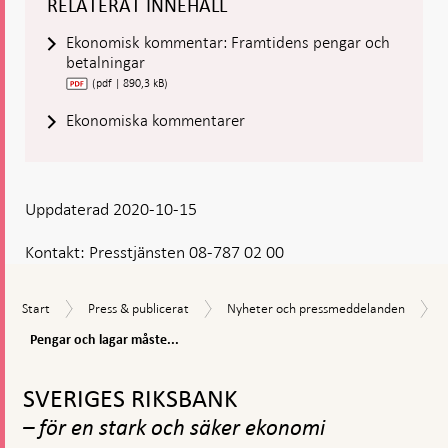
RELATERAT INNEHÅLL
Ekonomisk kommentar: Framtidens pengar och
betalningar
(pdf | 890,3 kB)
Ekonomiska kommentarer
Uppdaterad 2020-10-15
Kontakt:
Presstjänsten 08-787 02 00
Start
Press
Nyheter
Start
Press & publicerat
Nyheter och pressmeddelanden
&
och
Pengar
Pengar och lagar måste...
publicerat
pressmeddelanden
och
Gå
lagar
måste
till
SVERIGES RIKSBANK
anpassas
toppnavigation
till
– för en stark och säker ekonomi
digitaliseringen