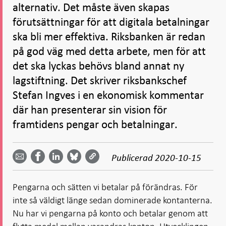
alternativ. Det måste även skapas
förutsättningar för att digitala betalningar
ska bli mer effektiva. Riksbanken är redan
på god väg med detta arbete, men för att
det ska lyckas behövs bland annat ny
lagstiftning. Det skriver riksbankschef
Stefan Ingves i en ekonomisk kommentar
där han presenterar sin vision för
framtidens pengar och betalningar.
Dela
Dela
Dela
Dela på
Dela på
på
på
via
LinkedIn
Publicerad
2020-10-15
Facebook
Bluesky
Twitter
email -
-
- Öppnas
-
-
Öppnas
Öppnas
i ny flik
Öppnas
Öppnas
i ny flik
i ny flik
Pengarna och sätten vi betalar på förändras. För
i ny flik
i ny flik
inte så väldigt länge sedan dominerade kontanterna.
Nu har vi pengarna på konto och betalar genom att