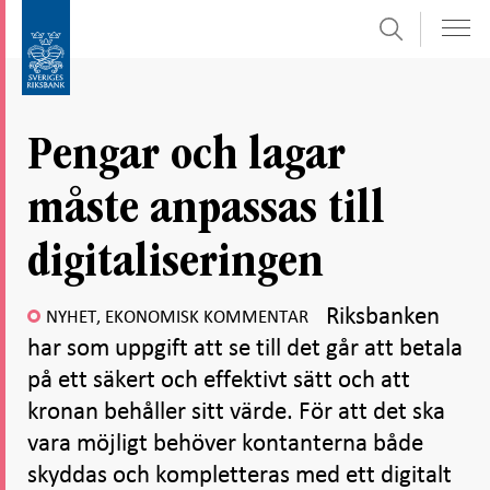
Sök
Gå
Gå
direkt
till
till
navigation
innehåll
för
Pengar och lagar
undersidor
måste anpassas till
digitaliseringen
Riksbanken
NYHET, EKONOMISK KOMMENTAR
har som uppgift att se till det går att betala
på ett säkert och effektivt sätt och att
kronan behåller sitt värde. För att det ska
vara möjligt behöver kontanterna både
skyddas och kompletteras med ett digitalt