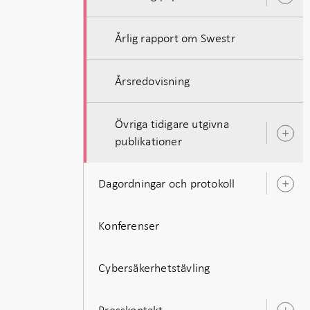
u
Årlig rapport om Swestr
Årsredovisning
Övriga tidigare utgivna
Ö
publikationer
u
Dagordningar och protokoll
Ö
u
Konferenser
Cybersäkerhetstävling
Presskontakt