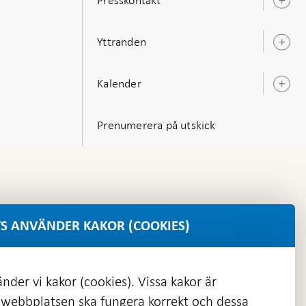
Ö
u
Yttranden
Ö
u
Kalender
Ö
u
Prenumerera på utskick
S ANVÄNDER KAKOR (COOKIES)
nder vi kakor (cookies). Vissa kakor är
 webbplatsen ska fungera korrekt och dessa