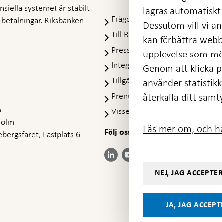
nansiella systemet är stabilt
lagras automatiskt 
Frågor och svar
-
ra betalningar. Riksbanken
Dessutom vill vi anv
Öppnas
Till Riksbankens webbarkiv
-
kan förbättra webb
i
Öpp
Presskontakt
ny
upplevelse som möj
i
flik
Integritetspolicy
ny
Genom att klicka på
flik
Tillgänglighetsredogörelse
använder statistik
Prenumerera på utskick
återkalla ditt samt
m
Visselblåsning
holm
Läs mer om, och ha
Följ oss på sociala medier
Dela
bergsfaret, Lastplats 6
Dela på:
Dela på:
Dela på:
Dela på:
på:
LinkedIn
YouTube
Facebook
Instagram
Bluesky
-
-
- Öppnas
- Öppnas
-
Öppnas
Öppnas
NEJ, JAG ACCEPTE
i ny flik
i ny flik
Öppnas
i ny flik
i ny flik
i ny flik
JA, JAG ACCEP