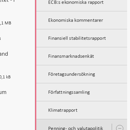
ECB:s ekonomiska rapport
Ekonomiska kommentarer
,1 MB
Finansiell stabilitetsrapport
B
 and
Finansmarknadsenkät
Företagsundersökning
,1 kB
ium
Författningssamling
Klimatrapport
Penning- och valutapolitik