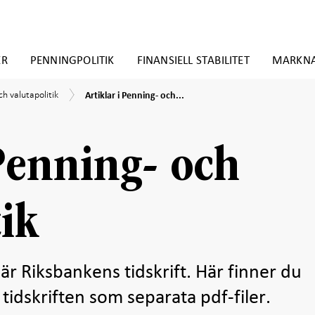
ER
PENNINGPOLITIK
FINANSIELL STABILITET
MARKN
Artiklar
ch valutapolitik
Artiklar i Penning- och...
i
Penning-
ik
och
valutapolitik
 Penning- och
tik
är Riksbankens tidskrift. Här finner du
 tidskriften som separata pdf-filer.