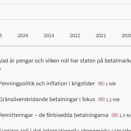
5
2024
2023
2022
2021
202
Vad är pengar och vilken roll har staten på betalmar
B
enningpolitik och inflation i krigstider
1 MB
pdf
Gränsöverskridande betalningar i fokus
1,1 MB
pdf
Remitteringar – de förbisedda betalningarna
1,5 M
pdf
veriges roll i det internationella ekonomiska samarbe