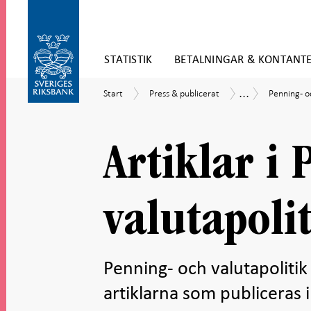
Gå
STATISTIK
BETALNINGAR & KONTANT
direkt
till
Gå
innehåll
...
Start
Press
Penning-
Publikationer
Start
Press & publicerat
Penning- o
till
&
och
navigation
publicerat
valutapolit
för
undersidor
Artiklar i
valutapoli
Penning- och valutapolitik 
artiklarna som publiceras i