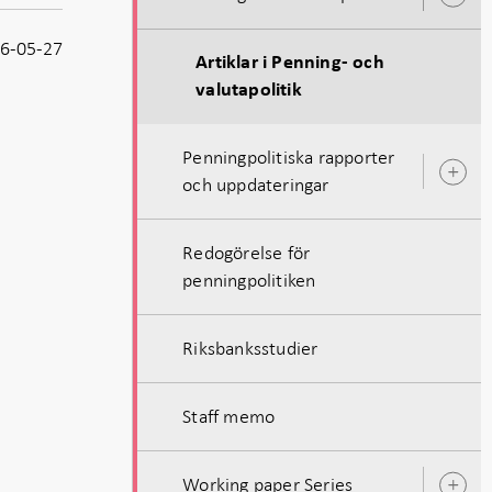
Ö
u
6-05-27
Artiklar i Penning- och
valutapolitik
Penningpolitiska rapporter
Ö
och uppdateringar
u
Redogörelse för
penningpolitiken
Riksbanksstudier
Staff memo
Working paper Series
Ö