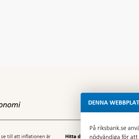
DENNA WEBBPLAT
konomi
På riksbank.se anvä
e till att inflationen är
nödvändiga för att
Hitta direkt