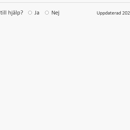
Efter ditt svar visas en kommentarsruta
ill hjälp?
Ja
Nej
Uppdaterad 202