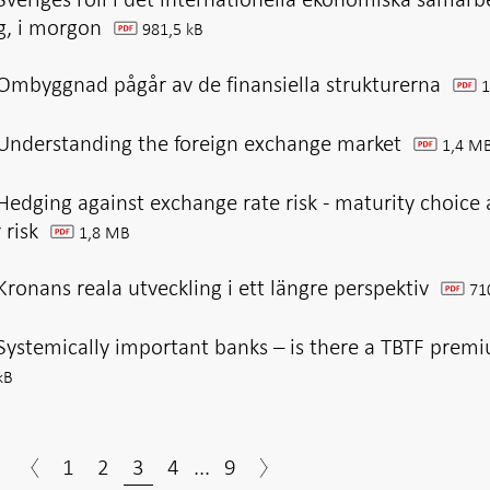
ag, i morgon
981,5 kB
pdf
Ombyggnad pågår av de finansiella strukturerna
1
pdf
Understanding the foreign exchange market
1,4 M
pdf
edging against exchange rate risk - maturity choice
 risk
1,8 MB
pdf
ronans reala utveckling i ett längre perspektiv
710
pdf
Systemically important banks – is there a TBTF prem
kB
1
2
3
4
...
9