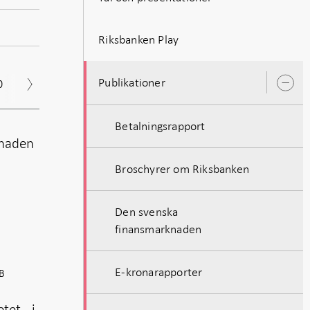
Riksbanken Play
Publikationer
0
2019
2018
2017
Arkiv
Ö
u
Betalningsrapport
knaden
Broschyrer om Riksbanken
Den svenska
finansmarknaden
E-kronarapporter
B
tet - i