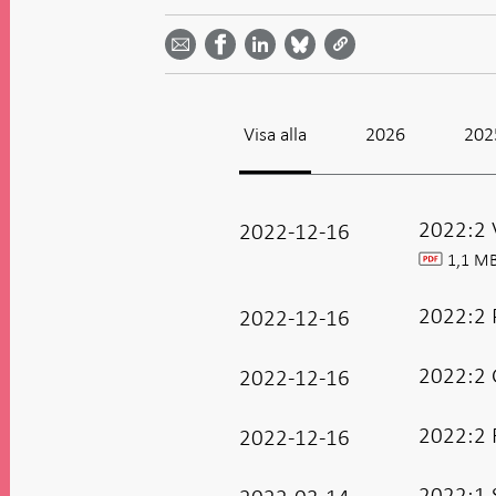
Dela
Dela
Dela
Dela på
Dela på
på
på
via
LinkedIn
Facebook
Bluesky
Twitter
email -
-
- Öppnas
-
-
Öppnas
Öppnas
i ny flik
Öppnas
Öppnas
i ny flik
i ny flik
i ny flik
i ny flik
Visa alla
2026
202
2022:2 
2022-12-16
1,1 M
pdf
2022:2 P
2022-12-16
2022:2 
2022-12-16
2022:2 
2022-12-16
2022:1 S