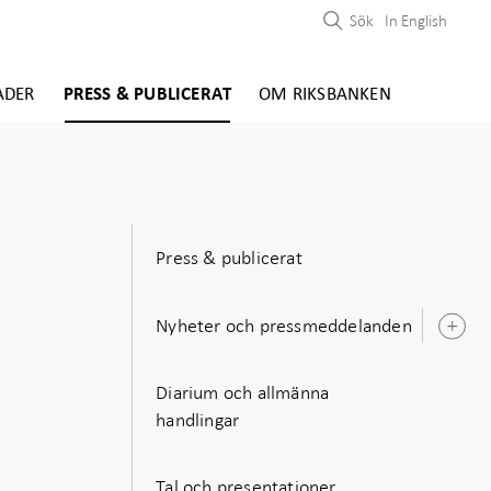
Sök
In English
ADER
PRESS & PUBLICERAT
OM RIKSBANKEN
Press & publicerat
Nyheter och pressmeddelanden
Ö
u
Diarium och allmänna
handlingar
Tal och presentationer