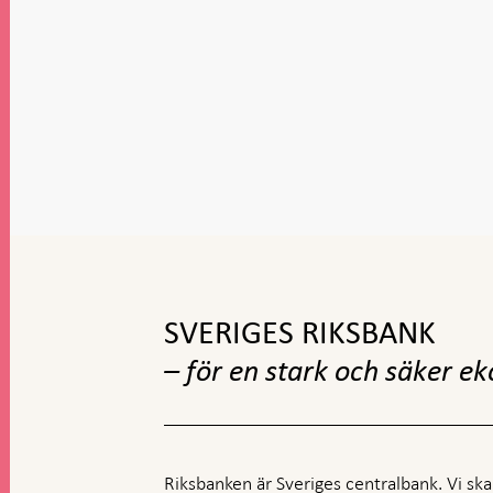
Gå
till
toppnavigation
SVERIGES RIKSBANK
– för en stark och säker e
Riksbanken är Sveriges centralbank. Vi ska s