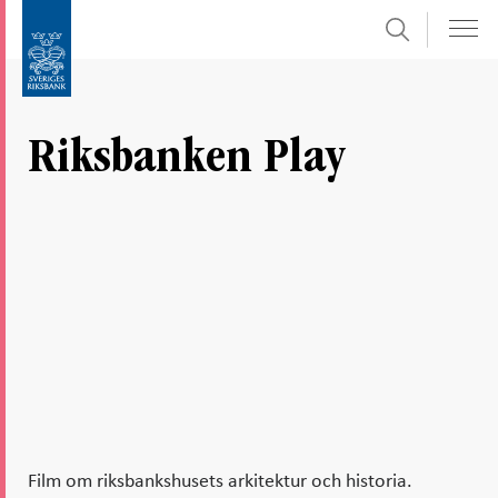
Sök
Gå
Gå
direkt
till
till
navigation
innehåll
för
Riksbanken Play
undersidor
Film om riksbankshusets arkitektur och historia.