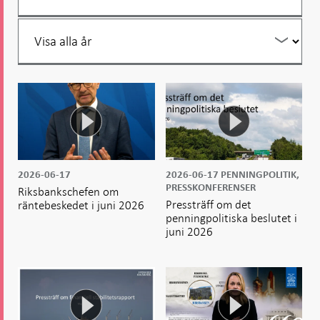
år
Filtrera
per
år
2026-06-17
2026-06-17
PENNINGPOLITIK,
PRESSKONFERENSER
Riksbankschefen om
Pressträff om det
räntebeskedet i juni 2026
penningpolitiska beslutet i
juni 2026