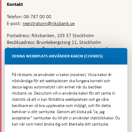
Kontakt
Telefon: 08-787 00 00
E-post:
registratorn@riksbank.se
Postadress: Riksbanken, 103 37 Stockholm
Besöksadress: Brunkebergstorg 11, Stockholm
Budadress: Klara Östra kyrkogata 4, Brunkebergsfaret,
Lastplats 6
DENNA WEBBPLATS ANVÄNDER KAKOR (COOKIES)
Fler kontaktuppgifter
På riksbank.se använder vi kakor (cookies). Vissa kakor är
nödvändiga för att webbplatsen ska fungera korrekt och
Hitta direkt
dessa lagras automatiskt i din enhet när du besöker
riksbank.se. Dessutom vill vi använda kakor för att samla in
Frågor och svar
-
statistik så att vi kan förbättra webbplatsen och ge våra
Öppnas
besökare en så bra upplevelse som möjligt, och för detta
Till Riksbankens webbarkiv
-
i
behöver vi ditt samtycke. Genom att klicka på ”Ja, jag
Öppnas
Presskontakt
ny
accepterar” samtycker du till att vi använder statistikkakor. Du
i
flik
kan när som helst ändra dig och återkalla ditt samtycke.
Integritetspolicy
ny
flik