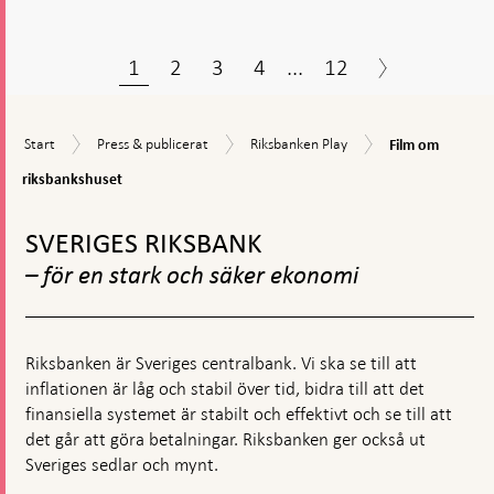
1
2
3
4
...
12
Film
Start
Press
Riksbanken
Start
Press & publicerat
Riksbanken Play
Film om
om
&
Play
riksbankshuset
riksbankshuset
publicerat
Gå
till
SVERIGES RIKSBANK
toppnavigation
– för en stark och säker ekonomi
Riksbanken är Sveriges centralbank. Vi ska se till att
inflationen är låg och stabil över tid, bidra till att det
finansiella systemet är stabilt och effektivt och se till att
det går att göra betalningar. Riksbanken ger också ut
Sveriges sedlar och mynt.