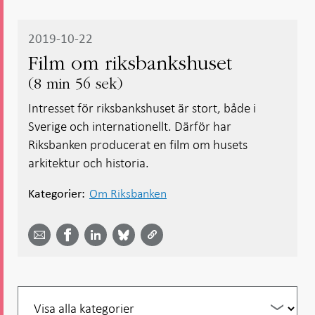
2019-10-22
Film om riksbankshuset
8 min 56 sek
Intresset för riksbankshuset är stort, både i
Sverige och internationellt. Därför har
Riksbanken producerat en film om husets
arkitektur och historia.
Om Riksbanken
Kategorier:
Dela
Dela
Dela
Dela på
Dela på
på
på
via
LinkedIn
Facebook
Bluesky
Twitter
email -
-
- Öppnas
-
-
Öppnas
Öppnas
i ny flik
Öppnas
Öppnas
i ny flik
i ny flik
i ny flik
i ny flik
Filtrera
per