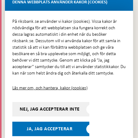
Lastplats 6
DENNA WEBBPLATS ANVÄNDER KAKOR (COOKIES)
Fler kontaktuppgifter
På riksbank.se använder vi kakor (cookies). Vissa kakor är
nödvändiga för att webbplatsen ska fungera korrekt och
Hitta direkt
dessa lagras automatiskt i din enhet när du besöker
riksbank.se. Dessutom vill vi använda kakor för att samla in
Frågor och svar
-
statistik så att vi kan förbättra webbplatsen och ge våra
Öppnas
besökare en så bra upplevelse som möjligt, och för detta
Till Riksbankens webbarkiv
-
i
behöver vi ditt samtycke. Genom att klicka på ”Ja, jag
Öppnas
Presskontakt
ny
accepterar” samtycker du till att vi använder statistikkakor. Du
i
flik
kan när som helst ändra dig och återkalla ditt samtycke.
Integritetspolicy
ny
flik
Tillgänglighetsredogörelse
Läs mer om, och hantera, kakor (cookies)
Prenumerera på utskick
Visselblåsning
NEJ, JAG ACCEPTERAR INTE
Följ oss på sociala medier
Dela
Dela på:
Dela på:
Dela på:
Dela på:
på:
JA, JAG ACCEPTERAR
LinkedIn
YouTube
Facebook
Instagram
Bluesky