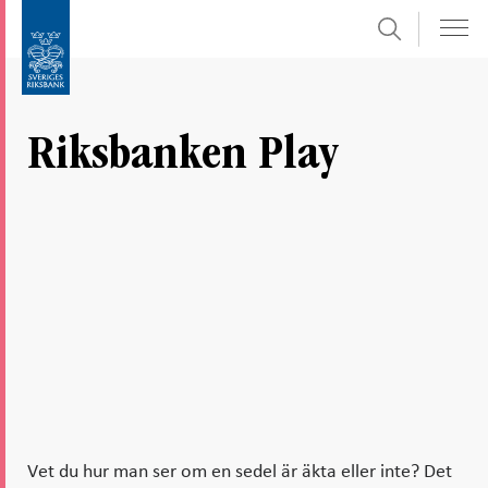
Sök
Gå
Gå
direkt
till
till
navigation
innehåll
för
Riksbanken Play
undersidor
Vet du hur man ser om en sedel är äkta eller inte? Det