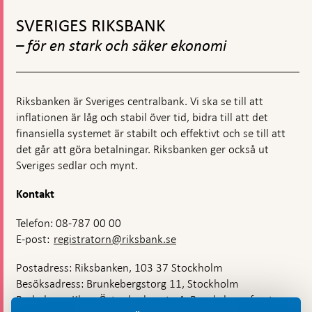
Gå
du
till
en
SVERIGES RIKSBANK
toppnavigation
äkta
– för en stark och säker ekonomi
sedel
från
en
falsk
Riksbanken är Sveriges centralbank. Vi ska se till att
inflationen är låg och stabil över tid, bidra till att det
finansiella systemet är stabilt och effektivt och se till att
det går att göra betalningar. Riksbanken ger också ut
Sveriges sedlar och mynt.
Kontakt
Telefon: 08-787 00 00
E-post:
registratorn@riksbank.se
Postadress: Riksbanken, 103 37 Stockholm
Besöksadress: Brunkebergstorg 11, Stockholm
Budadress: Klara Östra kyrkogata 4, Brunkebergsfaret,