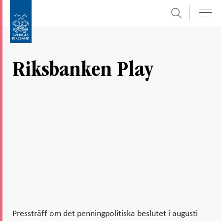
Sök
Gå
Gå
direkt
till
till
navigation
innehåll
för
Riksbanken Play
undersidor
Pressträff om det penningpolitiska beslutet i augusti