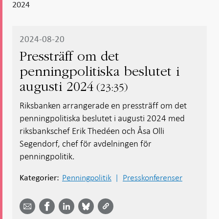
2024
2024-08-20
Pressträff om det
penningpolitiska beslutet i
augusti 2024
23:35
Riksbanken arrangerade en pressträff om det
penningpolitiska beslutet i augusti 2024 med
riksbankschef Erik Thedéen och Åsa Olli
Segendorf, chef för avdelningen för
penningpolitik.
Penningpolitik
Presskonferenser
Kategorier:
Dela
Dela
Dela
Dela på
Dela på
på
på
via
LinkedIn
Facebook
Bluesky
Twitter
email -
-
- Öppnas
-
-