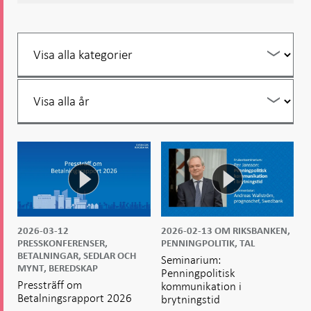
Öppnas
Öppnas
i ny flik
Öppnas
Öppnas
i ny flik
i ny flik
i ny flik
i ny flik
Filtrera
per
år
Filtrera
per
år
2026-03-12
2026-02-13
OM RIKSBANKEN,
PRESSKONFERENSER,
PENNINGPOLITIK, TAL
BETALNINGAR, SEDLAR OCH
Seminarium:
MYNT, BEREDSKAP
Penningpolitisk
Pressträff om
kommunikation i
Betalningsrapport 2026
brytningstid