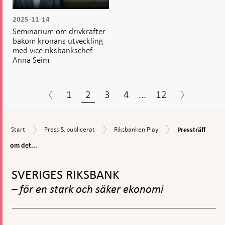
2025-11-14
Seminarium om drivkrafter
bakom kronans utveckling
med vice riksbankschef
Anna Seim
1
2
3
4
...
12
Pressträff
Start
Press
Riksbanken
Start
Press & publicerat
Riksbanken Play
Pressträff
om
&
Play
det
om det...
publicerat
penningpolitisk
Gå
beslutet
till
i
SVERIGES RIKSBANK
toppnavigation
augusti
– för en stark och säker ekonomi
2024