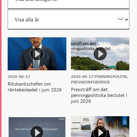
år
Filtrera
per
år
2026-06-17
2026-06-17
PENNINGPOLITIK,
PRESSKONFERENSER
Riksbankschefen om
Pressträff om det
räntebeskedet i juni 2026
penningpolitiska beslutet i
juni 2026