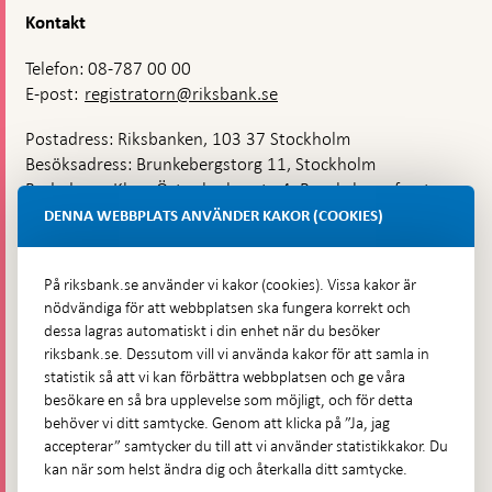
Kontakt
Telefon: 08-787 00 00
E-post:
registratorn@riksbank.se
Postadress: Riksbanken, 103 37 Stockholm
Besöksadress: Brunkebergstorg 11, Stockholm
Budadress: Klara Östra kyrkogata 4, Brunkebergsfaret,
Lastplats 6
DENNA WEBBPLATS ANVÄNDER KAKOR (COOKIES)
Fler kontaktuppgifter
På riksbank.se använder vi kakor (cookies). Vissa kakor är
nödvändiga för att webbplatsen ska fungera korrekt och
Hitta direkt
dessa lagras automatiskt i din enhet när du besöker
riksbank.se. Dessutom vill vi använda kakor för att samla in
Frågor och svar
-
statistik så att vi kan förbättra webbplatsen och ge våra
Öppnas
besökare en så bra upplevelse som möjligt, och för detta
Till Riksbankens webbarkiv
-
i
behöver vi ditt samtycke. Genom att klicka på ”Ja, jag
Öppnas
Presskontakt
ny
accepterar” samtycker du till att vi använder statistikkakor. Du
i
flik
kan när som helst ändra dig och återkalla ditt samtycke.
Integritetspolicy
ny