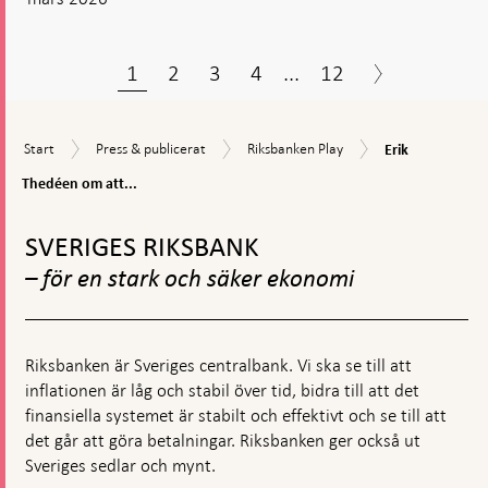
1
2
3
4
...
12
Erik
Start
Press
Riksbanken
Start
Press & publicerat
Riksbanken Play
Erik
Thedéen
&
Play
om
Thedéen om att...
publicerat
att
Gå
räntan
till
sänks
SVERIGES RIKSBANK
toppnavigation
till
– för en stark och säker ekonomi
2,25
procent
Riksbanken är Sveriges centralbank. Vi ska se till att
inflationen är låg och stabil över tid, bidra till att det
finansiella systemet är stabilt och effektivt och se till att
det går att göra betalningar. Riksbanken ger också ut
Sveriges sedlar och mynt.