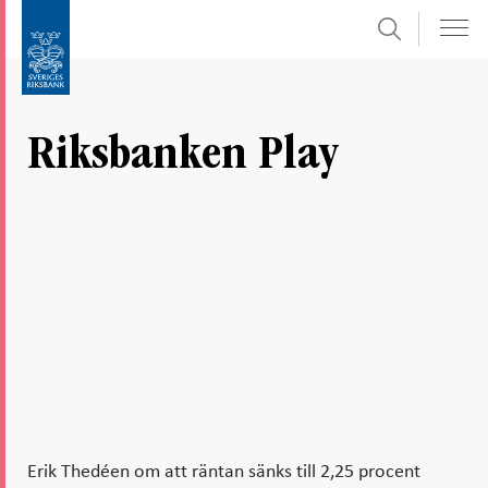
Sök
Gå
Gå
direkt
till
till
navigation
innehåll
för
Riksbanken Play
undersidor
Erik Thedéen om att räntan sänks till 2,25 procent