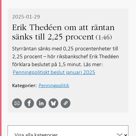
2025-01-29
Erik Thedéen om att räntan
sänks till 2,25 procent
1:46
Styrräntan sänks med 0,25 procentenheter till
2,25 procent – hör riksbankschef Erik Thedéen
förklara beslutet på 1,5 minut. Läs mer:
Penningpolitiskt beslut januari 2025
Penningpolitik
Kategorier:
Dela
Dela
Dela
Dela på
Dela på
på
på
via
LinkedIn
Facebook
Bluesky
Twitter
email -
-
- Öppnas
-
-
Öppnas
Öppnas
i ny flik
Öppnas
Öppnas
i ny flik
i ny flik
i ny flik
i ny flik
Filtrera
per