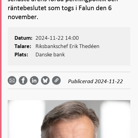
räntebeslutet som togs i Falun den 6
november.
2024-11-22 14:00
Datum:
Riksbankschef Erik Thedéen
Talare:
Danske bank
Plats:
Dela
Dela
Dela
Dela på
Dela på
på
på
via
LinkedIn
Publicerad
2024-11-22
Facebook
Bluesky
Twitter
email -
-
- Öppnas
-
-
Öppnas
Öppnas
i ny flik
Öppnas
Öppnas
i ny flik
i ny flik
i ny flik
i ny flik