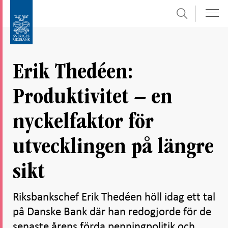
Sök
Gå
Gå
direkt
till
till
navigation
innehåll
för
Erik Thedéen:
undersidor
Produktivitet – en
nyckelfaktor för
utvecklingen på längre
sikt
Riksbankschef Erik Thedéen höll idag ett tal
på Danske Bank där han redogjorde för de
senaste årens förda penningpolitik och