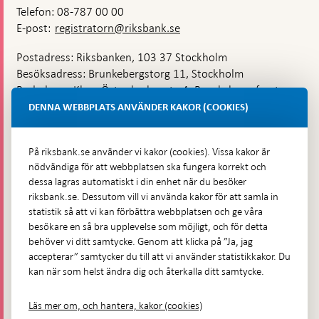
Telefon: 08-787 00 00
E-post:
registratorn@riksbank.se
Postadress: Riksbanken, 103 37 Stockholm
Besöksadress: Brunkebergstorg 11, Stockholm
Budadress: Klara Östra kyrkogata 4, Brunkebergsfaret,
Lastplats 6
DENNA WEBBPLATS ANVÄNDER KAKOR (COOKIES)
Fler kontaktuppgifter
På riksbank.se använder vi kakor (cookies). Vissa kakor är
nödvändiga för att webbplatsen ska fungera korrekt och
Hitta direkt
dessa lagras automatiskt i din enhet när du besöker
riksbank.se. Dessutom vill vi använda kakor för att samla in
Frågor och svar
-
statistik så att vi kan förbättra webbplatsen och ge våra
Öppnas
besökare en så bra upplevelse som möjligt, och för detta
Till Riksbankens webbarkiv
-
i
behöver vi ditt samtycke. Genom att klicka på ”Ja, jag
Öppnas
Presskontakt
ny
accepterar” samtycker du till att vi använder statistikkakor. Du
i
flik
kan när som helst ändra dig och återkalla ditt samtycke.
Integritetspolicy
ny
flik
Tillgänglighetsredogörelse
Läs mer om, och hantera, kakor (cookies)
Prenumerera på utskick