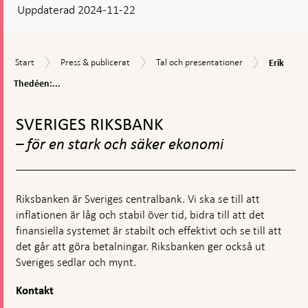
Uppdaterad 2024-11-22
Erik
Start
Press
Tal
Start
Press & publicerat
Tal och presentationer
Erik
Thedéen:
&
och
Produktiv
Thedéen:...
publicerat
presentationer
–
Gå
en
till
nyckelfak
SVERIGES RIKSBANK
toppnavigation
för
– för en stark och säker ekonomi
utvecklin
på
längre
sikt
Riksbanken är Sveriges centralbank. Vi ska se till att
inflationen är låg och stabil över tid, bidra till att det
finansiella systemet är stabilt och effektivt och se till att
det går att göra betalningar. Riksbanken ger också ut
Sveriges sedlar och mynt.
Kontakt