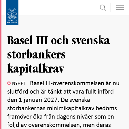
Sök
Gå
Gå
direkt
till
till
navigation
innehåll
för
Basel III och svenska
undersidor
storbankers
kapitalkrav
Basel III-överenskommelsen är nu
NYHET
slutförd och är tänkt att vara fullt införd
den 1 januari 2027. De svenska
storbankernas minimikapitalkrav bedöms
framöver öka från dagens nivåer som en
följd av överenskommelsen, men deras