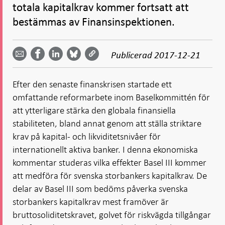
totala kapitalkrav kommer fortsatt att
bestämmas av Finansinspektionen.
Dela
Dela
Dela
Dela på
Dela på
på
på
via
LinkedIn
Publicerad
2017-12-21
Facebook
Bluesky
Twitter
email -
-
- Öppnas
-
-
Öppnas
Öppnas
i ny flik
Öppnas
Öppnas
i ny flik
i ny flik
Efter den senaste finanskrisen startade ett
i ny flik
i ny flik
omfattande reformarbete inom Baselkommittén för
att ytterligare stärka den globala finansiella
stabiliteten, bland annat genom att ställa striktare
krav på kapital- och likviditetsnivåer för
internationellt aktiva banker. I denna ekonomiska
kommentar studeras vilka effekter Basel III kommer
att medföra för svenska storbankers kapitalkrav. De
delar av Basel III som bedöms påverka svenska
storbankers kapitalkrav mest framöver är
bruttosoliditetskravet, golvet för riskvägda tillgångar