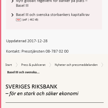
Nytt globalt regelverk för banker på plats –
Basel III
Basel III och svenska storbankers kapitalkrav
(pdf | 462 kB)
Uppdaterad 2017-12-28
Kontakt:
Presstjänsten 08-787 02 00
Start
Press
Nyheter
Start
Press & publicerat
Nyheter och pressmeddelanden
&
och
Basel
Basel III och svenska...
publicerat
pressmeddelanden
III
Gå
och
svenska
till
SVERIGES RIKSBANK
storbankers
toppnavigation
kapitalkrav
– för en stark och säker ekonomi