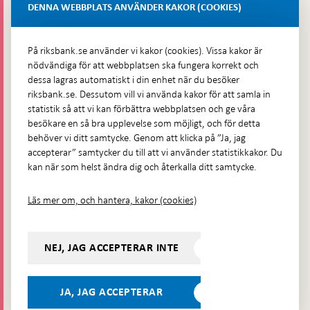
Lastplats 6
DENNA WEBBPLATS ANVÄNDER KAKOR (COOKIES)
Fler kontaktuppgifter
På riksbank.se använder vi kakor (cookies). Vissa kakor är
nödvändiga för att webbplatsen ska fungera korrekt och
Hitta direkt
dessa lagras automatiskt i din enhet när du besöker
riksbank.se. Dessutom vill vi använda kakor för att samla in
Frågor och svar
-
statistik så att vi kan förbättra webbplatsen och ge våra
Öppnas
besökare en så bra upplevelse som möjligt, och för detta
Till Riksbankens webbarkiv
-
i
behöver vi ditt samtycke. Genom att klicka på ”Ja, jag
Öppnas
Presskontakt
ny
accepterar” samtycker du till att vi använder statistikkakor. Du
i
flik
kan när som helst ändra dig och återkalla ditt samtycke.
Integritetspolicy
ny
flik
Tillgänglighetsredogörelse
Läs mer om, och hantera, kakor (cookies)
Prenumerera på utskick
Visselblåsning
NEJ, JAG ACCEPTERAR INTE
Följ oss på sociala medier
Dela
Dela på:
Dela på:
Dela på:
Dela på:
på:
JA, JAG ACCEPTERAR
LinkedIn
YouTube
Facebook
Instagram
Bluesky