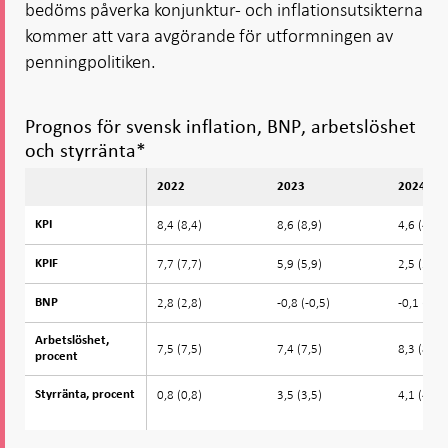
bedöms påverka konjunktur- och inflations­utsikterna
kommer att vara avgörande för utformningen av
penningpolitiken.
Prognos för svensk inflation, BNP, arbetslöshet
och styrränta*
2022
2023
2024
8,4 (8,4)
8,6 (8,9)
4,6 (4,3)
KPI
KPI
7,7 (7,7)
5,9 (5,9)
2,5 (2,4)
KPIF
KPIF
2,8 (2,8)
-0,8 (-0,5)
-0,1 (0,0)
BNP
BNP
Arbetslöshet,
Arbetslöshet,
7,5 (7,5)
7,4 (7,5)
8,3 (8,2)
procent
procent
0,8 (0,8)
3,5 (3,5)
4,1 (4,1)
Styrränta, procent
Styrränta, procent