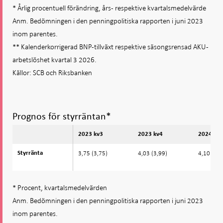
* Årlig procentuell förändring, års- respektive kvartalsmedelvärde
Anm. Bedömningen i den penningpolitiska rapporten i juni 2023
inom parentes.
** Kalenderkorrigerad BNP-tillväxt respektive säsongsrensad AKU-
arbetslöshet kvartal 3 2026.
Källor: SCB och Riksbanken
Prognos för styrräntan*
2023 kv3
2023 kv4
2024 kv3
3,75 (3,75)
4,03 (3,99)
4,10 (4,0
Styrränta
Styrränta
* Procent, kvartalsmedelvärden
Anm. Bedömningen i den penningpolitiska rapporten i juni 2023
inom parentes.