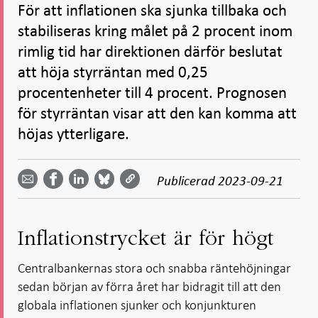
För att inflationen ska sjunka tillbaka och
stabiliseras kring målet på 2 procent inom
rimlig tid har direktionen därför beslutat
att höja styrräntan med 0,25
procentenheter till 4 procent. Prognosen
för styrräntan visar att den kan komma att
höjas ytterligare.
Dela
Dela
Dela
Dela på
Dela på
på
på
via
LinkedIn
Publicerad
2023-09-21
Facebook
Bluesky
Twitter
email -
-
- Öppnas
-
-
Öppnas
Öppnas
i ny flik
Öppnas
Öppnas
i ny flik
i ny flik
i ny flik
i ny flik
Inflationstrycket är för högt
Centralbankernas stora och snabba räntehöjningar
sedan början av förra året har bidragit till att den
globala inflationen sjunker och konjunkturen