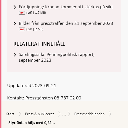
Fördjupning: Kronan kommer att stärkas på sikt
(pdf | 1,7 MB)
Bilder från pressträffen den 21 september 2023
(pdf | 2 MB)
RELATERAT INNEHÅLL
Samlingssida: Penningpolitisk rapport,
september 2023
Uppdaterad 2023-09-21
Kontakt:
Presstjänsten 08-787 02 00
...
Styrrän
Start
Press
Pressmeddelanden
Nyheter
Start
Press & publicerat
Pressmeddelanden
höjs
&
och
med
Styrräntan höjs med 0,25...
publicerat
pressmeddelanden
0,25