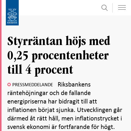
Sök
Gå
Gå
direkt
till
till
navigation
innehåll
för
Styrräntan höjs med
undersidor
0,25 procentenheter
till 4 procent
Riksbankens
PRESSMEDDELANDE
räntehöjningar och de fallande
energipriserna har bidragit till att
inflationen börjat sjunka. Utvecklingen går
därmed åt rätt håll, men inflationstrycket i
svensk ekonomi är fortfarande för högt.