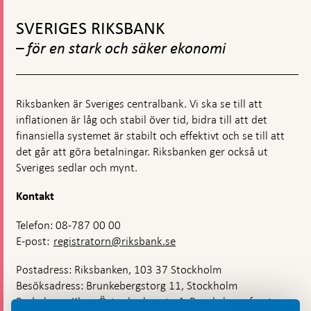
Gå
procent
till
till
SVERIGES RIKSBANK
toppnavigation
4
– för en stark och säker ekonomi
procent
Riksbanken är Sveriges centralbank. Vi ska se till att
inflationen är låg och stabil över tid, bidra till att det
finansiella systemet är stabilt och effektivt och se till att
det går att göra betalningar. Riksbanken ger också ut
Sveriges sedlar och mynt.
Kontakt
Telefon: 08-787 00 00
E-post:
registratorn@riksbank.se
Postadress: Riksbanken, 103 37 Stockholm
Besöksadress: Brunkebergstorg 11, Stockholm
Budadress: Klara Östra kyrkogata 4, Brunkebergsfaret,