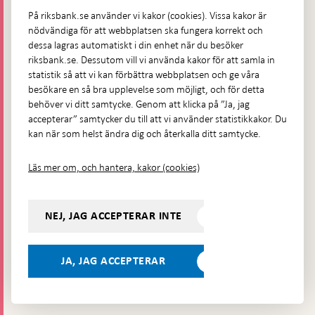
Fler kontaktuppgifter
På riksbank.se använder vi kakor (cookies). Vissa kakor är
nödvändiga för att webbplatsen ska fungera korrekt och
Hitta direkt
dessa lagras automatiskt i din enhet när du besöker
riksbank.se. Dessutom vill vi använda kakor för att samla in
Frågor och svar
-
statistik så att vi kan förbättra webbplatsen och ge våra
Öppnas
besökare en så bra upplevelse som möjligt, och för detta
Till Riksbankens webbarkiv
-
i
behöver vi ditt samtycke. Genom att klicka på ”Ja, jag
Öppnas
Presskontakt
ny
accepterar” samtycker du till att vi använder statistikkakor. Du
i
flik
kan när som helst ändra dig och återkalla ditt samtycke.
Integritetspolicy
ny
flik
Tillgänglighetsredogörelse
Läs mer om, och hantera, kakor (cookies)
Prenumerera på utskick
Visselblåsning
NEJ, JAG ACCEPTERAR INTE
Följ oss på sociala medier
Dela
Dela på:
Dela på:
Dela på:
Dela på:
på:
JA, JAG ACCEPTERAR
LinkedIn
YouTube
Facebook
Instagram
Bluesky
-
- Öppnas
- Öppnas
-
Öppnas
Öppnas
i ny flik
i ny flik
Öppnas
 ny flik
i ny flik