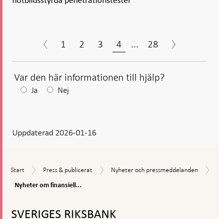
hotbildsstyrda penetrationstester
1
2
3
4
...
28
Var den här informationen till hjälp?
Efter
Ja
Nej
ditt
svar
Uppdaterad 2026-01-16
visas
en
kommentarsruta
Start
Press
Nyheter
Start
Press & publicerat
Nyheter och pressmeddelanden
&
och
Nyheter
Nyheter om finansiell...
publicerat
pressmeddelanden
om
Gå
finansiell
stabilitet
till
SVERIGES RIKSBANK
toppnavigation