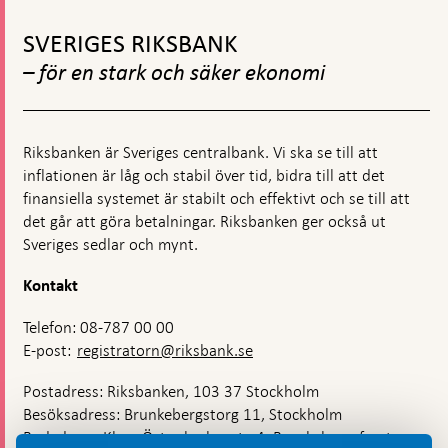
Gå
till
SVERIGES RIKSBANK
toppnavigation
– för en stark och säker ekonomi
Riksbanken är Sveriges centralbank. Vi ska se till att
inflationen är låg och stabil över tid, bidra till att det
finansiella systemet är stabilt och effektivt och se till att
det går att göra betalningar. Riksbanken ger också ut
Sveriges sedlar och mynt.
Kontakt
Telefon: 08-787 00 00
E-post:
registratorn@riksbank.se
Postadress: Riksbanken, 103 37 Stockholm
Besöksadress: Brunkebergstorg 11, Stockholm
Budadress: Klara Östra kyrkogata 4, Brunkebergsfaret,