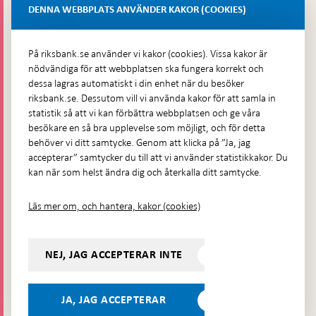
Lastplats 6
DENNA WEBBPLATS ANVÄNDER KAKOR (COOKIES)
Fler kontaktuppgifter
På riksbank.se använder vi kakor (cookies). Vissa kakor är
nödvändiga för att webbplatsen ska fungera korrekt och
Hitta direkt
dessa lagras automatiskt i din enhet när du besöker
riksbank.se. Dessutom vill vi använda kakor för att samla in
Frågor och svar
-
statistik så att vi kan förbättra webbplatsen och ge våra
Öppnas
besökare en så bra upplevelse som möjligt, och för detta
Till Riksbankens webbarkiv
-
i
behöver vi ditt samtycke. Genom att klicka på ”Ja, jag
Öppnas
Presskontakt
ny
accepterar” samtycker du till att vi använder statistikkakor. Du
i
flik
kan när som helst ändra dig och återkalla ditt samtycke.
Integritetspolicy
ny
flik
Tillgänglighetsredogörelse
Läs mer om, och hantera, kakor (cookies)
Prenumerera på utskick
Visselblåsning
NEJ, JAG ACCEPTERAR INTE
Följ oss på sociala medier
Dela
Dela på:
Dela på:
Dela på:
Dela på:
på:
JA, JAG ACCEPTERAR
LinkedIn
YouTube
Facebook
Instagram
Bluesky