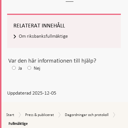
RELATERAT INNEHÅLL
Om riksbanksfullmäktige
Var den här informationen till hjälp?
Efter
Ja
Nej
ditt
svar
Uppdaterad 2025-12-05
visas
en
kommentarsruta
Fullm
Start
Press
Dagordningar
Start
Press & publicerat
Dagordningar och protokoll
&
och
Fullmäktige
publicerat
protokoll