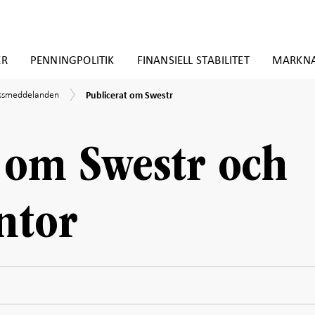
ER
PENNINGPOLITIK
FINANSIELL STABILITET
MARKN
Publicerat
essmeddelanden
Publicerat om Swestr
om
Swestr
en
 om Swestr och
ntor