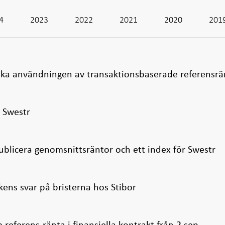
4
2023
2022
2021
2020
201
 öka användningen av transaktionsbaserade referensrä
r Swestr
ublicera genomsnittsräntor och ett index för Swestr
kens svar på bristerna hos Stibor
E
referens-ränta i finansiella kontrakt från 2 sep