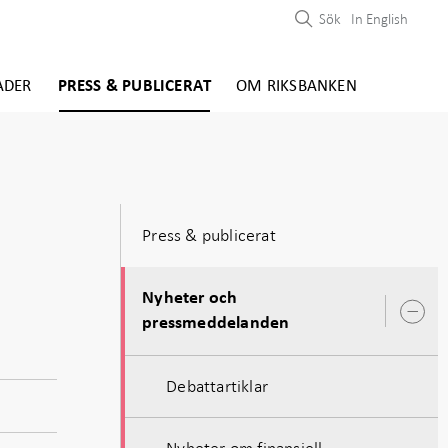
Sök
In English
ADER
PRESS & PUBLICERAT
OM RIKSBANKEN
Press & publicerat
Nyheter och
Ö
pressmeddelanden
u
Debattartiklar
Nyheter om finansiell