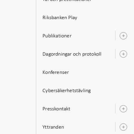
Riksbanken Play
Publikationer
Ö
u
Dagordningar och protokoll
Ö
u
Konferenser
Cybersäkerhetstävling
Presskontakt
Ö
u
Yttranden
Ö
u