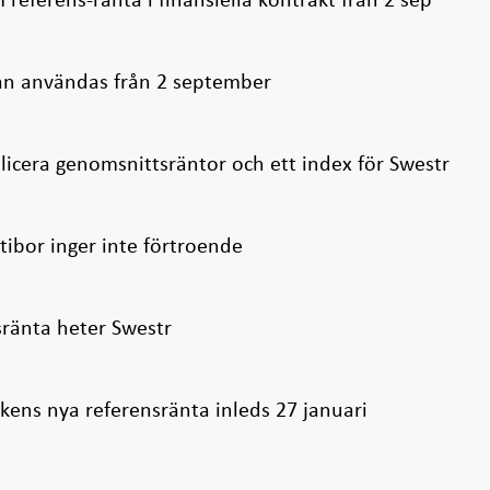
an användas från 2 september
licera genomsnittsräntor och ett index för Swestr
ibor inger inte förtroende
sränta heter Swestr
kens nya referensränta inleds 27 januari