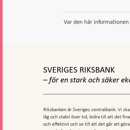
Var den här informationen t
Gå
till
toppnavigation
SVERIGES RIKSBANK
– för en stark och säker e
Riksbanken är Sveriges centralbank. Vi ska s
låg och stabil över tid, bidra till att det fi
och effektivt och se till att det går att gö