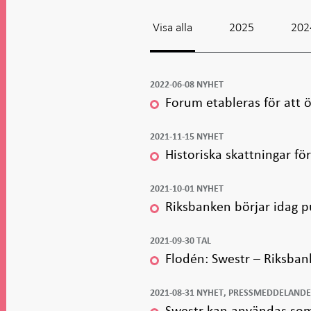
i ny flik
i ny flik
i ny flik
i ny flik
Visa alla
2025
202
2022-06-08 NYHET
Forum etableras för att
2021-11-15 NYHET
Historiska skattningar fö
2021-10-01 NYHET
Riksbanken börjar idag p
2021-09-30 TAL
Flodén: Swestr – Riksban
2021-08-31 NYHET, PRESSMEDDELAND
Swestr kan användas som 