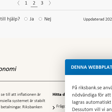
1
2
3
Efter ditt svar visas en kommentarsruta
ill hjälp?
Ja
Nej
Uppdaterad 202
DENNA WEBBPLAT
konomi
På riksbank.se anvä
e till att inflationen är
nödvändiga för att
Hitta direkt
nansiella systemet är stabilt
lagras automatiskt 
Frågor och svar
-
ra betalningar. Riksbanken
Dessutom vill vi anv
Öppnas