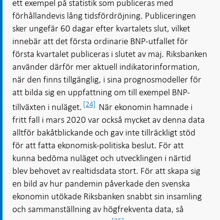
ett exempel på statistik som publiceras med
förhållandevis lång tidsfördröjning. Publiceringen
sker ungefär 60 dagar efter kvartalets slut, vilket
innebär att det första ordinarie BNP-utfallet för
första kvartalet publiceras i slutet av maj. Riksbanken
använder därför mer aktuell indikatorinformation,
när den finns tillgänglig, i sina prognosmodeller för
att bilda sig en uppfattning om till exempel BNP-
[24]
tillväxten i nuläget.
När ekonomin hamnade i
fritt fall i mars 2020 var också mycket av denna data
alltför bakåtblickande och gav inte tillräckligt stöd
för att fatta ekonomisk-politiska beslut. För att
kunna bedöma nuläget och utvecklingen i närtid
blev behovet av realtidsdata stort. För att skapa sig
en bild av hur pandemin påverkade den svenska
ekonomin utökade Riksbanken snabbt sin insamling
och sammanställning av högfrekventa data, så