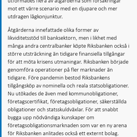
utformades flera av åtgärderna som försäkringar
mot ett värre scenario med en djupare och mer
utdragen lågkonjunktur.
Åtgärderna innefattade olika former av
likviditetsstöd till banksektorn, men i likhet med
många andra centralbanker köpte Riksbanken också i
större utsträckning än tidigare finansiella tillgångar
för att möta krisens utmaningar. Riksbanken började
genomföra operationer på fler marknader än
tidigare. Före pandemin bestod Riksbankens
tillgångsköp av nominella och reala statsobligationer.
Nu utökades de även med kommunobligationer,
företagscertifikat, företagsobligationer, säkerställda
obligationer och statsskuldväxlar. För att snabbt
bygga upp nödvändiga kunskaper om
företagsobligationsmarknaden som var en ny arena
för Riksbanken anlitades också ett externt bolag.