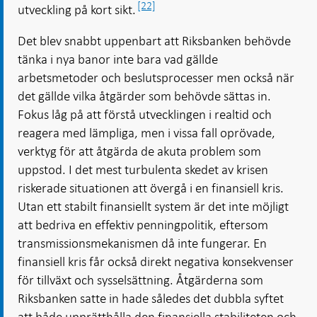
[22]
utveckling på kort sikt.
Det blev snabbt uppenbart att Riksbanken behövde
tänka i nya banor inte bara vad gällde
arbetsmetoder och beslutsprocesser men också när
det gällde vilka åtgärder som behövde sättas in.
Fokus låg på att förstå utvecklingen i realtid och
reagera med lämpliga, men i vissa fall oprövade,
verktyg för att åtgärda de akuta problem som
uppstod. I det mest turbulenta skedet av krisen
riskerade situationen att övergå i en finansiell kris.
Utan ett stabilt finansiellt system är det inte möjligt
att bedriva en effektiv penningpolitik, eftersom
transmissionsmekanismen då inte fungerar. En
finansiell kris får också direkt negativa konsekvenser
för tillväxt och sysselsättning. Åtgärderna som
Riksbanken satte in hade således det dubbla syftet
att både upprätthålla den finansiella stabiliteten och