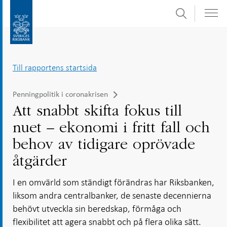
Sök
Gå
Gå
direkt
till
till
navigation
innehåll
för
Till rapportens startsida
undersidor
Penningpolitik i coronakrisen
Att snabbt skifta fokus till
nuet – ekonomi i fritt fall och
behov av tidigare oprövade
åtgärder
I en omvärld som ständigt förändras har Riksbanken,
liksom andra centralbanker, de senaste decennierna
behövt utveckla sin beredskap, förmåga och
flexibilitet att agera snabbt och på flera olika sätt.