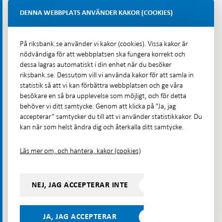
Budadress: Klara Östra kyrkogata 4, Brunkebergsfaret,
Lastplats 6
DENNA WEBBPLATS ANVÄNDER KAKOR (COOKIES)
Fler kontaktuppgifter
På riksbank.se använder vi kakor (cookies). Vissa kakor är
nödvändiga för att webbplatsen ska fungera korrekt och
Hitta direkt
dessa lagras automatiskt i din enhet när du besöker
riksbank.se. Dessutom vill vi använda kakor för att samla in
Frågor och svar
-
statistik så att vi kan förbättra webbplatsen och ge våra
Öppnas
besökare en så bra upplevelse som möjligt, och för detta
Till Riksbankens webbarkiv
-
i
behöver vi ditt samtycke. Genom att klicka på ”Ja, jag
Öppnas
Presskontakt
ny
accepterar” samtycker du till att vi använder statistikkakor. Du
i
flik
kan när som helst ändra dig och återkalla ditt samtycke.
Integritetspolicy
ny
flik
Tillgänglighetsredogörelse
Läs mer om, och hantera, kakor (cookies)
Prenumerera på utskick
Visselblåsning
NEJ, JAG ACCEPTERAR INTE
Följ oss på sociala medier
Dela
Dela på:
Dela på:
Dela på:
Dela på:
på:
JA, JAG ACCEPTERAR