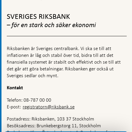
snabbt
i
penningpolitiskt
skifta
Gå
coronakrisen
beslut
fokus
till
SVERIGES RIKSBANK
till
toppnavigation
nuet
– för en stark och säker ekonomi
–
ekonomi
i
fritt
Riksbanken är Sveriges centralbank. Vi ska se till att
fall
och
inflationen är låg och stabil över tid, bidra till att det
behov
finansiella systemet är stabilt och effektivt och se till att
av
det går att göra betalningar. Riksbanken ger också ut
tidigare
Sveriges sedlar och mynt.
oprövade
åtgärder
Kontakt
Telefon: 08-787 00 00
E-post:
registratorn@riksbank.se
Postadress: Riksbanken, 103 37 Stockholm
Besöksadress: Brunkebergstorg 11, Stockholm