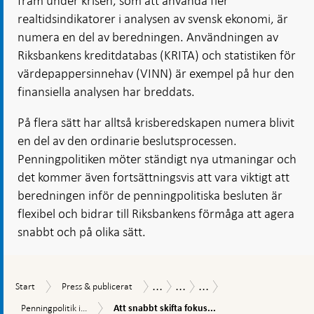
fram under krisen, som att använda fler
realtidsindikatorer i analysen av svensk ekonomi, är
numera en del av beredningen. Användningen av
Riksbankens kreditdatabas (KRITA) och statistiken för
värdepappersinnehav (VINN) är exempel på hur den
finansiella analysen har breddats.
På flera sätt har alltså krisberedskapen numera blivit
en del av den ordinarie beslutsprocessen.
Penningpolitiken möter ständigt nya utmaningar och
det kommer även fortsättningsvis att vara viktigt att
beredningen inför de penningpolitiska besluten är
flexibel och bidrar till Riksbankens förmåga att agera
snabbt och på olika sätt.
...
...
...
Start
Press
Publikationer
Ekonomiska
Vägen
Start
Press & publicerat
&
kommentarer
till
Att
Penningpolitik
Penningpolitik i...
Att snabbt skifta fokus...
publicerat
ett