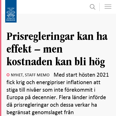
Sök
Gå
Gå
direkt
till
till
navigation
innehåll
för
Prisregleringar kan ha
undersidor
effekt – men
kostnaden kan bli hög
Med start hösten 2021
NYHET, STAFF MEMO
fick krig och energipriser inflationen att
stiga till nivåer som inte förekommit i
Europa på decennier. Flera länder införde
då prisregleringar och dessa verkar ha
begränsat genomslaget från