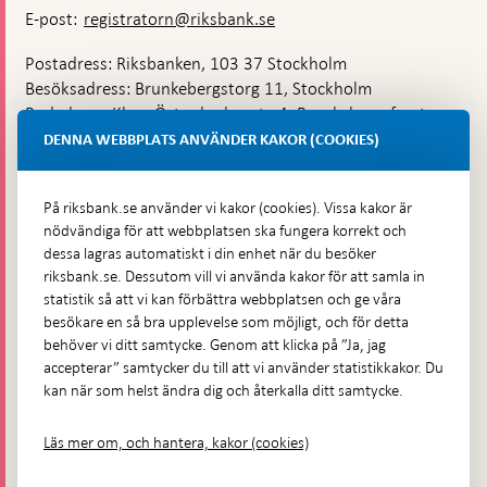
E-post:
registratorn@riksbank.se
Postadress: Riksbanken, 103 37 Stockholm
Besöksadress: Brunkebergstorg 11, Stockholm
Budadress: Klara Östra kyrkogata 4, Brunkebergsfaret,
Lastplats 6
DENNA WEBBPLATS ANVÄNDER KAKOR (COOKIES)
Fler kontaktuppgifter
På riksbank.se använder vi kakor (cookies). Vissa kakor är
nödvändiga för att webbplatsen ska fungera korrekt och
Hitta direkt
dessa lagras automatiskt i din enhet när du besöker
riksbank.se. Dessutom vill vi använda kakor för att samla in
Frågor och svar
-
statistik så att vi kan förbättra webbplatsen och ge våra
Öppnas
besökare en så bra upplevelse som möjligt, och för detta
Till Riksbankens webbarkiv
-
i
behöver vi ditt samtycke. Genom att klicka på ”Ja, jag
Öppnas
Presskontakt
ny
accepterar” samtycker du till att vi använder statistikkakor. Du
i
flik
kan när som helst ändra dig och återkalla ditt samtycke.
Integritetspolicy
ny
flik
Tillgänglighetsredogörelse
Läs mer om, och hantera, kakor (cookies)
Prenumerera på utskick