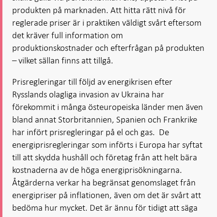
produkten på marknaden. Att hitta rätt nivå för
reglerade priser är i praktiken väldigt svårt eftersom
det kräver full information om
produktionskostnader och efterfrågan på produkten
– vilket sällan finns att tillgå.
Prisregleringar till följd av energikrisen efter
Rysslands olagliga invasion av Ukraina har
förekommit i många öst­europeiska länder men även
bland annat Storbritannien, Spanien och Frankrike
har infört prisregleringar på el och gas. De
energiprisregleringar som införts i Europa har syftat
till att skydda hushåll och företag från att helt bära
kostnaderna av de höga energi­pris­ökningarna.
Åtgärderna verkar ha begränsat genomslaget från
energipri­ser på inflationen, även om det är svårt att
bedöma hur mycket. Det är ännu för tidigt att säga