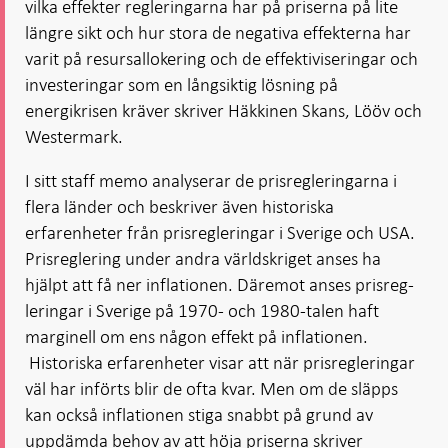
vilka effekter regleringarna har på priserna på lite
längre sikt och hur stora de negativa effekterna har
varit på resursalloke­ring och de effektiviseringar och
investeringar som en lång­siktig lös­ning på
energikrisen kräver skriver Häkkinen Skans, Lööv och
Westermark.
I sitt staff memo analyserar de prisregleringarna i
flera länder och beskriver även historiska
erfarenheter från prisregleringar i Sverige och USA.
Prisreglering under andra världskriget anses ha
hjälpt att få ner inflationen. Däremot anses prisreg­
lerin­gar i Sverige på 1970- och 1980-talen haft
marginell om ens någon effekt på inflationen.
Historiska erfarenheter visar att när prisregleringar
väl har införts blir de ofta kvar. Men om de släpps
kan också inflationen stiga snabbt på grund av
uppdämda behov av att höja priserna skriver