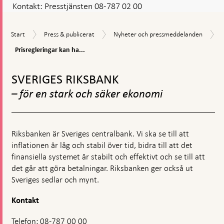
Kontakt:
Presstjänsten 08-787 02 00
Start
Press
Nyheter
Start
Press & publicerat
Nyheter och pressmeddelanden
&
och
Prisregleringar
Prisregleringar kan ha...
publicerat
pressmeddelanden
kan
Gå
ha
effekt
till
SVERIGES RIKSBANK
–
toppnavigation
men
– för en stark och säker ekonomi
kostnaden
kan
bli
hög
Riksbanken är Sveriges centralbank. Vi ska se till att
inflationen är låg och stabil över tid, bidra till att det
finansiella systemet är stabilt och effektivt och se till att
det går att göra betalningar. Riksbanken ger också ut
Sveriges sedlar och mynt.
Kontakt
Telefon: 08-787 00 00