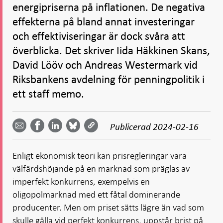
energipriserna på inflationen. De negativa
effekterna på bland annat investeringar
och effektiviseringar är dock svåra att
överblicka. Det skriver Iida Häkkinen Skans,
David Lööv och Andreas Westermark vid
Riksbankens avdelning för penningpolitik i
ett staff memo.
Dela
Dela
Dela
Dela på
Dela på
på
på
via
LinkedIn
Publicerad
2024-02-16
Facebook
Bluesky
Twitter
email -
-
- Öppnas
-
-
Öppnas
Öppnas
i ny flik
Öppnas
Öppnas
i ny flik
i ny flik
Enligt ekonomisk teori kan prisregleringar vara
i ny flik
i ny flik
välfärdshöjande på en marknad som präglas av
imperfekt konkurrens, exempelvis en
oligopolmarknad med ett fåtal dominerande
producenter. Men om priset sätts lägre än vad som
skulle gälla vid perfekt konkurrens, uppstår brist på