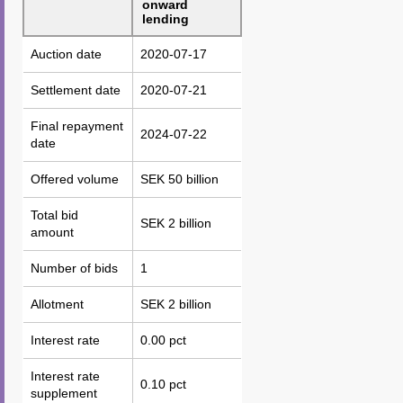
onward
lending
Auction date
Auction date
2020-07-17
Settlement date
Settlement date
2020-07-21
Final repayment
Final repayment
2024-07-22
date
date
Offered volume
Offered volume
SEK 50 billion
Total bid
Total bid
SEK 2 billion
amount
amount
Number of bids
Number of bids
1
Allotment
Allotment
SEK 2 billion
Interest rate
Interest rate
0.00 pct
Interest rate
Interest rate
0.10 pct
supplement
supplement