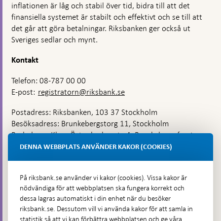
inflationen är låg och stabil över tid, bidra till att det
finansiella systemet är stabilt och effektivt och se till att
det går att göra betalningar. Riksbanken ger också ut
Sveriges sedlar och mynt.
Kontakt
Telefon: 08-787 00 00
E-post:
registratorn@riksbank.se
Postadress: Riksbanken, 103 37 Stockholm
Besöksadress: Brunkebergstorg 11, Stockholm
Budadress: Klara Östra kyrkogata 4, Brunkebergsfaret,
Lastplats 6
DENNA WEBBPLATS ANVÄNDER KAKOR (COOKIES)
Fler kontaktuppgifter
På riksbank.se använder vi kakor (cookies). Vissa kakor är
nödvändiga för att webbplatsen ska fungera korrekt och
Hitta direkt
dessa lagras automatiskt i din enhet när du besöker
riksbank.se. Dessutom vill vi använda kakor för att samla in
Frågor och svar
-
statistik så att vi kan förbättra webbplatsen och ge våra