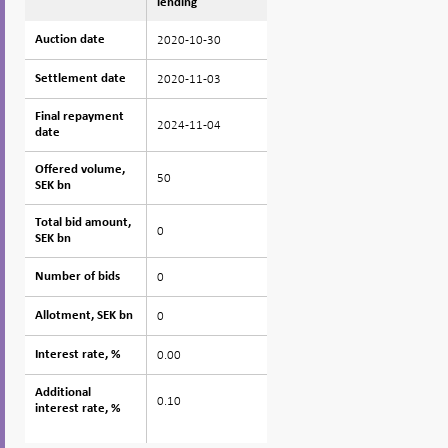
lending
2020-10-30
Auction date
Auction date
2020-11-03
Settlement date
Settlement date
Final repayment
Final repayment
2024-11-04
date
date
Offered volume,
Offered volume,
50
SEK bn
SEK bn
Total bid amount,
Total bid amount,
0
SEK bn
SEK bn
0
Number of bids
Number of bids
0
Allotment, SEK bn
Allotment, SEK bn
0.00
Interest rate, %
Interest rate, %
Additional
Additional
0.10
interest rate, %
interest rate, %