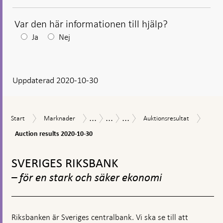
Var den här informationen till hjälp?
Efter
Ja
Nej
ditt
svar
Uppdaterad 2020-10-30
visas
en
kommentarsruta
...
...
...
Aucti
Start
Marknader
Auktionsresultat
Åtgärder
Åtgärder
Lån
Start
Marknader
Auktionsresultat
result
vid
under
till
2020-
Auction results 2020-10-30
finansiell
coronapandemin
banker
10-
oro
för
Gå
30
att
till
SVERIGES RIKSBANK
stödja
toppnavigation
företagsutlåning
– för en stark och säker ekonomi
Riksbanken är Sveriges centralbank. Vi ska se till att