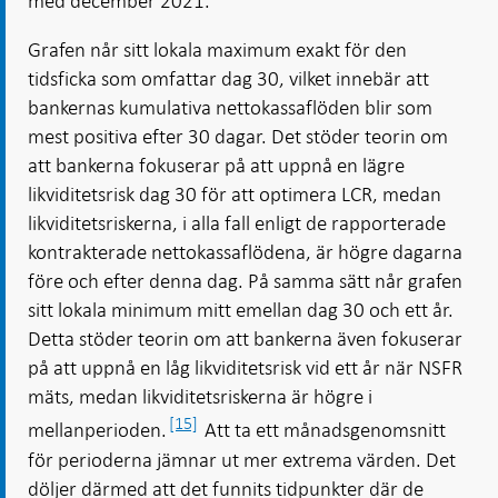
med december 2021.
Grafen når sitt lokala maximum exakt för den
tidsficka som omfattar dag 30, vilket innebär att
bankernas kumulativa nettokassaflöden blir som
mest positiva efter 30 dagar. Det stöder teorin om
att bankerna fokuserar på att uppnå en lägre
likviditetsrisk dag 30 för att optimera LCR, medan
likviditetsriskerna, i alla fall enligt de rapporterade
kontrakterade nettokassaflödena, är högre dagarna
före och efter denna dag. På samma sätt når grafen
sitt lokala minimum mitt emellan dag 30 och ett år.
Detta stöder teorin om att bankerna även fokuserar
på att uppnå en låg likviditetsrisk vid ett år när NSFR
mäts, medan likviditetsriskerna är högre i
[15]
mellanperioden.
Att ta ett månadsgenomsnitt
för perioderna jämnar ut mer extrema värden. Det
döljer därmed att det funnits tidpunkter där de