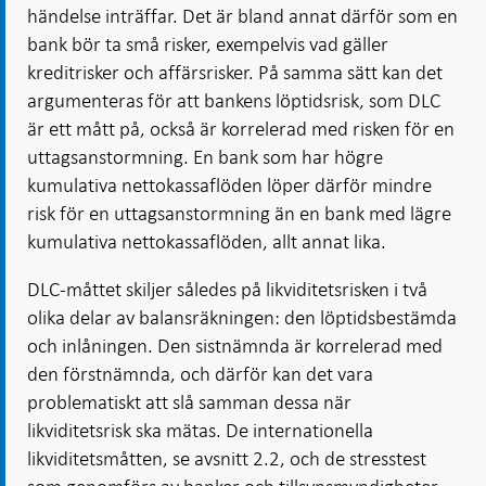
händelse inträffar. Det är bland annat därför som en
bank bör ta små risker, exempelvis vad gäller
kreditrisker och affärsrisker. På samma sätt kan det
argumenteras för att bankens löptidsrisk, som DLC
är ett mått på, också är korrelerad med risken för en
uttagsanstormning. En bank som har högre
kumulativa nettokassaflöden löper därför mindre
risk för en uttagsanstormning än en bank med lägre
kumulativa nettokassaflöden, allt annat lika.
DLC-måttet skiljer således på likviditetsrisken i två
olika delar av balansräkningen: den löptidsbestämda
och inlåningen. Den sistnämnda är korrelerad med
den förstnämnda, och därför kan det vara
problematiskt att slå samman dessa när
likviditetsrisk ska mätas. De internationella
likviditetsmåtten, se avsnitt 2.2, och de stresstest