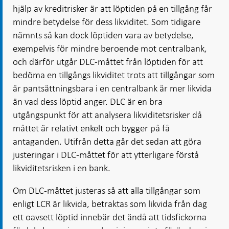
hjälp av kreditrisker är att löptiden på en tillgång får
mindre betydelse för dess likviditet. Som tidigare
nämnts så kan dock löptiden vara av betydelse,
exempelvis för mindre beroende mot centralbank,
och därför utgår DLC-måttet från löptiden för att
bedöma en tillgångs likviditet trots att tillgångar som
är pantsättningsbara i en centralbank är mer likvida
än vad dess löptid anger. DLC är en bra
utgångspunkt för att analysera likviditetsrisker då
måttet är relativt enkelt och bygger på få
antaganden. Utifrån detta går det sedan att göra
justeringar i DLC-måttet för att ytterligare förstå
likviditetsrisken i en bank.
Om DLC-måttet justeras så att alla tillgångar som
enligt LCR är likvida, betraktas som likvida från dag
ett oavsett löptid innebär det ändå att tidsfickorna