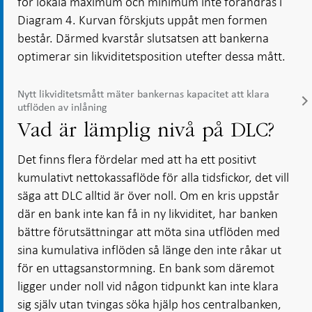
för lokala maximum och minimum inte förändras i
Diagram 4. Kurvan förskjuts uppåt men formen
består. Därmed kvarstår slutsatsen att bankerna
optimerar sin likviditetsposition utefter dessa mått.
Nytt likviditetsmått mäter bankernas kapacitet att klara
utflöden av inlåning
Vad är lämplig nivå på DLC?
Det finns flera fördelar med att ha ett positivt
kumulativt nettokassaflöde för alla tidsfickor, det vill
säga att DLC alltid är över noll. Om en kris uppstår
där en bank inte kan få in ny likviditet, har banken
bättre förutsättningar att möta sina utflöden med
sina kumulativa inflöden så länge den inte råkar ut
för en uttagsanstormning. En bank som däremot
ligger under noll vid någon tidpunkt kan inte klara
sig själv utan tvingas söka hjälp hos centralbanken,