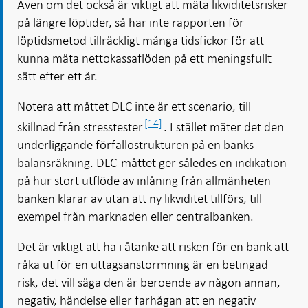
Även om det också är viktigt att mäta likviditetsrisker
på längre löptider, så har inte rapporten för
löptidsmetod tillräckligt många tidsfickor för att
kunna mäta nettokassaflöden på ett meningsfullt
sätt efter ett år.
Notera att måttet DLC inte är ett scenario, till
[14]
skillnad från stresstester
. I stället mäter det den
underliggande förfallostrukturen på en banks
balansräkning. DLC-måttet ger således en indikation
på hur stort utflöde av inlåning från allmänheten
banken klarar av utan att ny likviditet tillförs, till
exempel från marknaden eller centralbanken.
Det är viktigt att ha i åtanke att risken för en bank att
råka ut för en uttagsanstormning är en betingad
risk, det vill säga den är beroende av någon annan,
negativ, händelse eller farhågan att en negativ