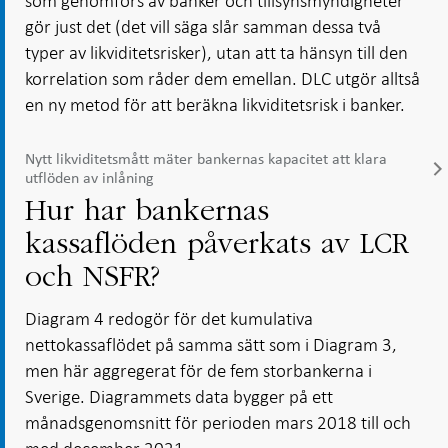
som genomförs av banker och tillsynsmyndigheter
gör just det (det vill säga slår samman dessa två
typer av likviditetsrisker), utan att ta hänsyn till den
korrelation som råder dem emellan. DLC utgör alltså
en ny metod för att beräkna likviditetsrisk i banker.
Nytt likviditetsmått mäter bankernas kapacitet att klara
utflöden av inlåning
Hur har bankernas
kassaflöden påverkats av LCR
och NSFR?
Diagram 4 redogör för det kumulativa
nettokassaflödet på samma sätt som i Diagram 3,
men här aggregerat för de fem storbankerna i
Sverige. Diagrammets data bygger på ett
månadsgenomsnitt för perioden mars 2018 till och