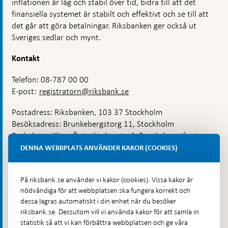
inflationen är låg och stabil över tid, bidra till att det
finansiella systemet är stabilt och effektivt och se till att
det går att göra betalningar. Riksbanken ger också ut
Sveriges sedlar och mynt.
Kontakt
Telefon: 08-787 00 00
E-post:
registratorn@riksbank.se
Postadress: Riksbanken, 103 37 Stockholm
Besöksadress: Brunkebergstorg 11, Stockholm
Budadress: Klara Östra kyrkogata 4, Brunkebergsfaret,
Lastplats 6
DENNA WEBBPLATS ANVÄNDER KAKOR (COOKIES)
Fler kontaktuppgifter
På riksbank.se använder vi kakor (cookies). Vissa kakor är
nödvändiga för att webbplatsen ska fungera korrekt och
Hitta direkt
dessa lagras automatiskt i din enhet när du besöker
riksbank.se. Dessutom vill vi använda kakor för att samla in
Frågor och svar
-
statistik så att vi kan förbättra webbplatsen och ge våra