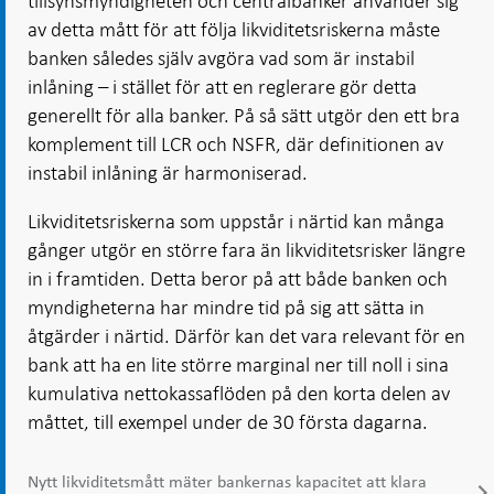
tillsynsmyndigheten och centralbanker använder sig
av detta mått för att följa likviditetsriskerna måste
banken således själv avgöra vad som är instabil
inlåning – i stället för att en reglerare gör detta
generellt för alla banker. På så sätt utgör den ett bra
komplement till LCR och NSFR, där definitionen av
instabil inlåning är harmoniserad.
Likviditetsriskerna som uppstår i närtid kan många
gånger utgör en större fara än likviditetsrisker längre
in i framtiden. Detta beror på att både banken och
myndigheterna har mindre tid på sig att sätta in
åtgärder i närtid. Därför kan det vara relevant för en
bank att ha en lite större marginal ner till noll i sina
kumulativa nettokassaflöden på den korta delen av
måttet, till exempel under de 30 första dagarna.
Nytt likviditetsmått mäter bankernas kapacitet att klara