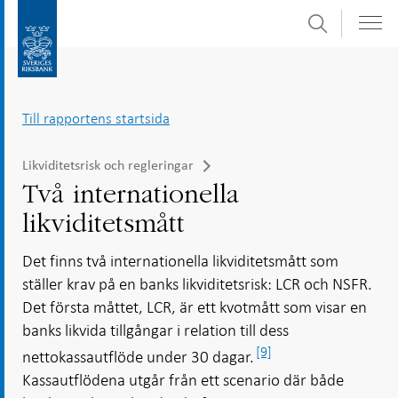
Sök
Gå
Gå
direkt
till
till
navigation
innehåll
för
Till rapportens startsida
undersidor
Likviditetsrisk och regleringar
Två internationella
likviditetsmått
Det finns två internationella likviditetsmått som
ställer krav på en banks likviditetsrisk: LCR och NSFR.
Det första måttet, LCR, är ett kvotmått som visar en
banks likvida tillgångar i relation till dess
[9]
nettokassautflöde under 30 dagar.
Kassautflödena utgår från ett scenario där både