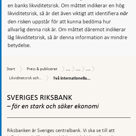
en banks likviditetsrisk. Om måttet indikerar en hög
likviditetsrisk, så är det även viktigt att identifiera
när
den risken uppstår för att kunna bedöma hur
allvarlig denna risk är. Om måttet däremot indikerar
låg likviditetsrisk, så är denna information av mindre
betydelse.
...
...
...
Start
Press
Publikationer
Ekonomiska
Klarar
Start
Press & publicerat
&
kommentarer
bankerna
Två
Likviditetsrisk
Likviditetsrisk och...
Två internationella...
publicerat
stora
internationella
och
utflöden
likviditetsmått
Gå
regleringar
av
till
inlåning?
SVERIGES RIKSBANK
toppnavigation
Bedömning
– för en stark och säker ekonomi
enligt
nytt
likviditetsmått
Riksbanken är Sveriges centralbank. Vi ska se till att