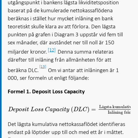
utgångspunkt i bankens lägsta likviditetsposition
baserat på de kumulerade nettokassaflödena
beräknas i stället hur mycket inlåning en bank
teoretiskt skulle klara av att förlora. Den lägsta
punkten på grafen i Diagram 3 uppstår vid fem till
sex månader, där avståndet ner till noll är 150
[12]
miljarder kronor.
Denna summa relateras
därefter till inlåning från allmänheten för att
[13]
beräkna DLC.
Om vi antar att inlåningen är 1
000, ser formeln ut enligt följande:
Formel 1. Deposit Loss Capacity
D
e
p
o
s
i
t
L
o
s
s
C
a
p
a
c
i
t
y
D
L
C
=
L
ä
g
s
t
a
k
u
m
u
l
a
t
i
v
ä
ä
ä
ä
ä
å
å
å
å
å
å
å
Det lägsta kumulativa nettokassaflödet identifieras
endast på löptider upp till och med ett år i måttet.