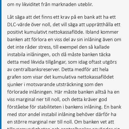
om ny likviditet från marknaden uteblir.
Låt säga att det finns ett krav på en bank att ha ett
DLC-värde över noll, det vill säga att upprätthålla ett
positivt kumulativt nettokassaflöde. Ibland kommer
banken att förlora en viss del av sin inlåning även om
det inte råder stress, till exempel den så kallade
instabila inlåningen, och då måste banken täcka
detta med likvida tillgångar, som idag oftast utgörs
av centralbanksreserver. Detta medför att hela
grafen som visar det kumulativa nettokassaflödet
sjunker i motsvarande utsträckning som den
förlorade inlåningen. Här måste banken alltså ha en
viss marginal ner till noll, och detta kräver god
förståelse för stabiliteten i bankens inlåning. En bank
med stor andel instabil inlåning behöver därför ha
en större marginal ner till noll. Om banken vet att