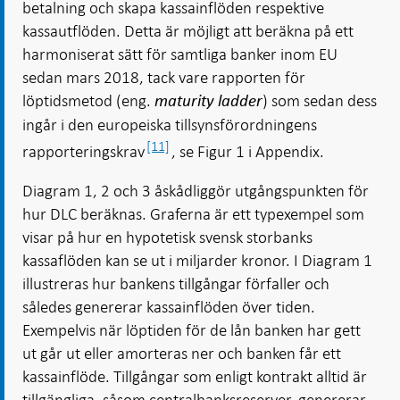
betalning och skapa kassainflöden respektive
kassautflöden. Detta är möjligt att beräkna på ett
harmoniserat sätt för samtliga banker inom EU
sedan mars 2018, tack vare rapporten för
löptidsmetod (eng.
) som sedan dess
maturity ladder
ingår i den europeiska tillsynsförordningens
[11]
rapporteringskrav
, se Figur 1 i Appendix.
Diagram 1, 2 och 3 åskådliggör utgångspunkten för
hur DLC beräknas. Graferna är ett typexempel som
visar på hur en hypotetisk svensk storbanks
kassaflöden kan se ut i miljarder kronor. I Diagram 1
illustreras hur bankens tillgångar förfaller och
således genererar kassainflöden över tiden.
Exempelvis när löptiden för de lån banken har gett
ut går ut eller amorteras ner och banken får ett
kassainflöde. Tillgångar som enligt kontrakt alltid är
tillgängliga, såsom centralbanksreserver, genererar