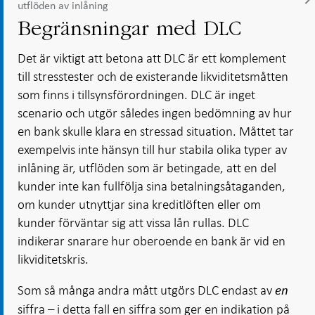
utflöden av inlåning
Begränsningar med DLC
Det är viktigt att betona att DLC är ett komplement
till stresstester och de existerande likviditetsmåtten
som finns i tillsynsförordningen. DLC är inget
scenario och utgör således ingen bedömning av hur
en bank skulle klara en stressad situation. Måttet tar
exempelvis inte hänsyn till hur stabila olika typer av
inlåning är, utflöden som är betingade, att en del
kunder inte kan fullfölja sina betalningsåtaganden,
om kunder utnyttjar sina kreditlöften eller om
kunder förväntar sig att vissa lån rullas. DLC
indikerar snarare hur oberoende en bank är vid en
likviditetskris.
Som så många andra mått utgörs DLC endast av
en
siffra – i detta fall en siffra som ger en indikation på