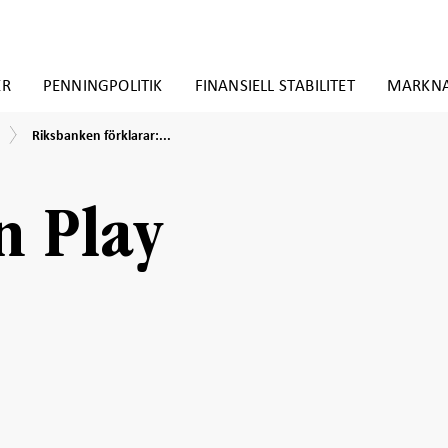
ER
PENNINGPOLITIK
FINANSIELL STABILITET
MARKN
Riksbanken
Riksbanken förklarar:...
förklarar:
Varför
har
vi
n Play
ett
inflationsmål?