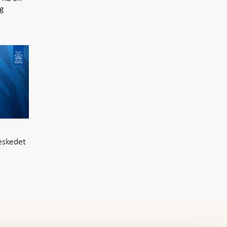
ng
eskedet