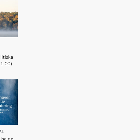
itiska
21:00)
AL
 ha en