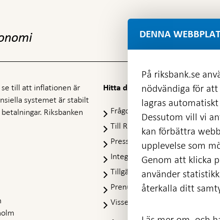
DENNA WEBBPLAT
konomi
På riksbank.se anvä
e till att inflationen är
nödvändiga för att
Hitta direkt
nansiella systemet är stabilt
lagras automatiskt 
Frågor och svar
-
ra betalningar. Riksbanken
Dessutom vill vi anv
Öppnas
Till Riksbankens webbarkiv
-
kan förbättra webb
i
Öpp
Presskontakt
ny
upplevelse som möj
i
flik
Integritetspolicy
ny
Genom att klicka på
flik
Tillgänglighetsredogörelse
använder statistik
Prenumerera på utskick
återkalla ditt samt
m
Visselblåsning
holm
Läs mer om, och ha