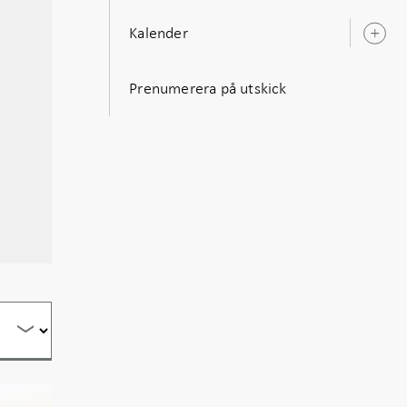
Kalender
Ö
u
Prenumerera på utskick