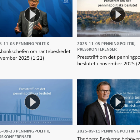
5-11-05
PENNINGPOLITIK
2025-11-05
PENNINGPOLITIK,
PRESSKONFERENSER
sbankschefen om räntebeskedet
Pressträff om det penningpol
ovember 2025
(1:21)
beslutet i november 2025
(
5-09-23
PENNINGPOLITIK,
2025-09-11
PENNINGPOLITIK, T
SSKONFERENSER
Thedéen: Bankerna behöver