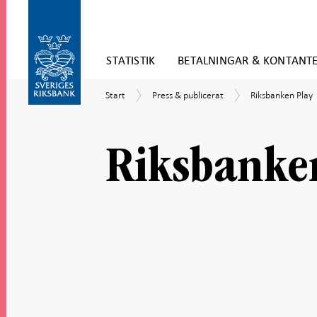
Gå
STATISTIK
BETALNINGAR & KONTANT
direkt
till
Gå
innehåll
Start
Press
Riksbanken
Start
Press & publicerat
Riksbanken Play
till
&
Play
navigation
publicerat
för
undersidor
Riksbanke