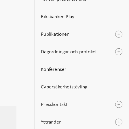
Riksbanken Play
Publikationer
Ö
u
Dagordningar och protokoll
Ö
u
Konferenser
Cybersäkerhetstävling
Presskontakt
Ö
u
Yttranden
Ö
u