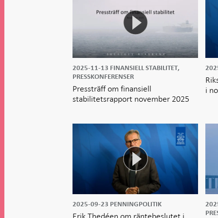
2025-11-13
FINANSIELL STABILITET,
202
PRESSKONFERENSER
Rik
Pressträff om finansiell
i n
stabilitetsrapport november 2025
2025-09-23
PENNINGPOLITIK
202
PRE
Erik Thedéen om räntebeslutet i