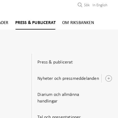
Sök
In English
ADER
PRESS & PUBLICERAT
OM RIKSBANKEN
Press & publicerat
Nyheter och pressmeddelanden
Ö
u
Diarium och allmänna
handlingar
Tal och presentationer