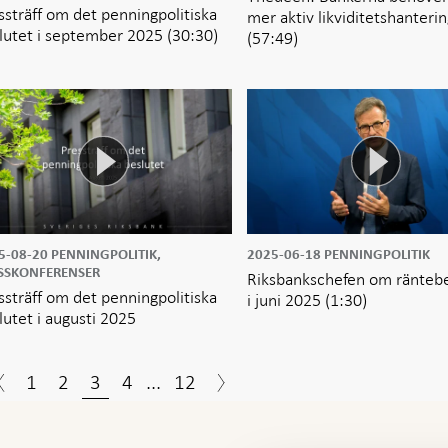
ssträff om det penningpolitiska
mer aktiv likviditetshanteri
lutet i september 2025
(30:30)
(57:49)
5-08-20
PENNINGPOLITIK,
2025-06-18
PENNINGPOLITIK
SSKONFERENSER
Riksbankschefen om ränteb
ssträff om det penningpolitiska
i juni 2025
(1:30)
lutet i augusti 2025
1
2
3
4
...
12