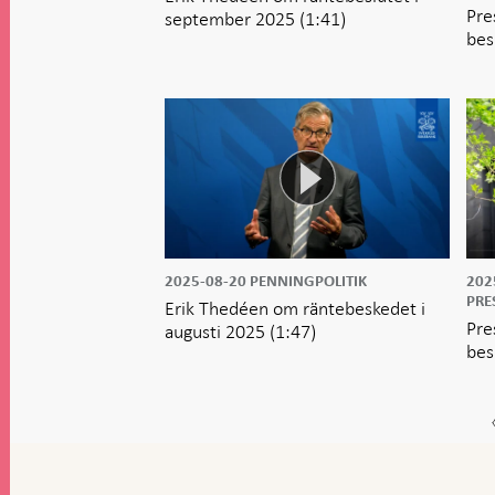
Pre
september 2025
(1:41)
bes
2025-08-20
PENNINGPOLITIK
202
PRE
Erik Thedéen om räntebeskedet i
Pre
augusti 2025
(1:47)
bes
Gå
till
toppnavigation