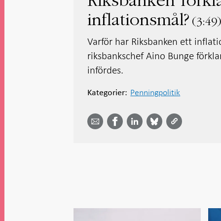
Riksbanken förkla
inflationsmål?
3:49
Varför har Riksbanken ett inflat
riksbankschef Aino Bunge förklar
infördes.
Penningpolitik
Kategorier:
Dela
Dela
Dela
Dela på
Dela på
på
på
via
LinkedIn
Facebook
Bluesky
Twitter
email -
-
- Öppnas
-
-
Öppnas
Öppnas
i ny flik
Öppnas
Öppnas
i ny flik
i ny flik
i ny flik
i ny flik