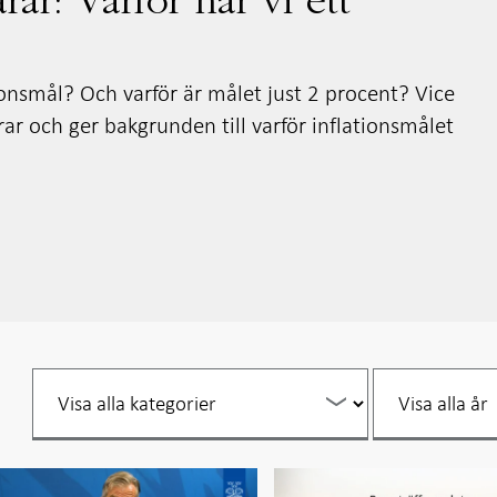
rar: Varför har vi ett
ionsmål? Och varför är målet just 2 procent? Vice
ar och ger bakgrunden till varför inflationsmålet
Filtrera
Filtrera
per
per
år
år