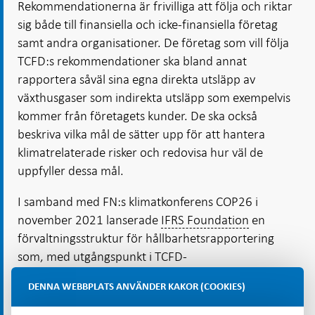
Rekommendationerna är frivilliga att följa och riktar
sig både till finansiella och icke-finansiella företag
samt andra organisationer. De företag som vill följa
TCFD:s rekommendationer ska bland annat
rapportera såväl sina egna direkta utsläpp av
växthusgaser som indirekta utsläpp som exempelvis
kommer från företagets kunder. De ska också
beskriva vilka mål de sätter upp för att hantera
klimatrelaterade risker och redovisa hur väl de
uppfyller dessa mål.
I samband med FN:s klimatkonferens COP26 i
november 2021 lanserade
IFRS Foundation
en
förvaltningsstruktur för hållbarhetsrapportering
som, med utgångspunkt i TCFD-
rekommendationerna, ska ta fram en standard för
DENNA WEBBPLATS ANVÄNDER KAKOR (COOKIES)
hur företag ska rapportera klimatrelaterad
[35]
information.
IFRS
nya hållbarhetsredovisning