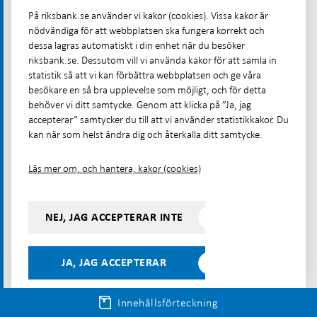
ska vara förenlig med IFRS finansiella
På riksbank.se använder vi kakor (cookies). Vissa kakor är
nödvändiga för att webbplatsen ska fungera korrekt och
redovisningsstandard. I dagsläget är alla
dessa lagras automatiskt i din enhet när du besöker
börsnoterade bolag inom EU skyldiga att tillämpa
riksbank.se. Dessutom vill vi använda kakor för att samla in
IFRS redovisningsstandarder, andra kan göra det
statistik så att vi kan förbättra webbplatsen och ge våra
frivilligt. IFRS Foundation arbetar för tillfället med
besökare en så bra upplevelse som möjligt, och för detta
behöver vi ditt samtycke. Genom att klicka på ”Ja, jag
att utveckla en harmoniserad global
accepterar” samtycker du till att vi använder statistikkakor. Du
hållbarhetsstandard. Det betyder att man vill uppnå
kan när som helst ändra dig och återkalla ditt samtycke.
en enhetlig och jämförbar global standard för hur
företag redovisar hållbarhetsinformation. IFRS
Läs mer om, och hantera, kakor (cookies)
Foundation har meddelat att de avser att ha en
hållbarhetsstandard klar under 2022.
NEJ, JAG ACCEPTERAR INTE
Inom EU pågår ett arbete med ett nytt direktiv om
företags hållbarhetsredovisning
JA, JAG ACCEPTERAR
(
CSRD, Corporate Sustainability Reporting Directive
).
Det ska ersätta det befintliga EU-direktivet om icke-
Innehållsförteckning
finansiella rapporter (NFRD). CSRD omfattar