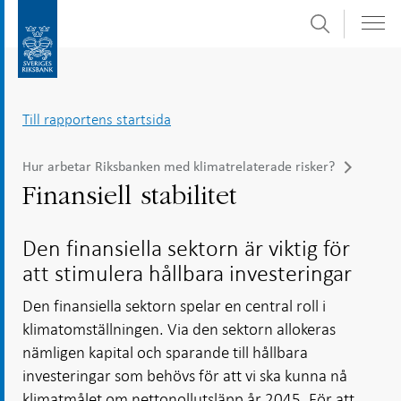
Sök
Gå
Gå
direkt
till
till
navigation
innehåll
för
Till rapportens startsida
undersidor
Hur arbetar Riksbanken med klimatrelaterade risker?
Finansiell stabilitet
Den finansiella sektorn är viktig för
att stimulera hållbara investeringar
Den finansiella sektorn spelar en central roll i
klimatomställningen. Via den sektorn allokeras
nämligen kapital och sparande till hållbara
investeringar som behövs för att vi ska kunna nå
klimatmålet om nettonollutsläpp år 2045. För att