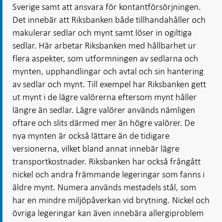
Sverige samt att ansvara för kontantförsörjningen.
Det innebär att Riksbanken både tillhandahåller och
makulerar sedlar och mynt samt löser in ogiltiga
sedlar. Här arbetar Riksbanken med hållbarhet ur
flera aspekter, som utformningen av sedlarna och
mynten, upphandlingar och avtal och sin hantering
av sedlar och mynt. Till exempel har Riksbanken gett
ut mynt i de lägre valörerna eftersom mynt håller
längre än sedlar. Lägre valörer används nämligen
oftare och slits därmed mer än högre valörer. De
nya mynten är också lättare än de tidigare
versionerna, vilket bland annat innebär lägre
transportkostnader. Riksbanken har också frångått
nickel och andra främmande legeringar som fanns i
äldre mynt. Numera används mestadels stål, som
har en mindre miljöpåverkan vid brytning. Nickel och
övriga legeringar kan även innebära allergiproblem