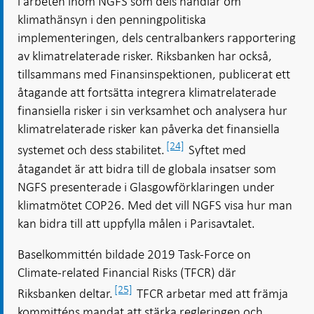
i arbeten inom NGFS som dels handlar om
klimathänsyn i den penningpolitiska
implementeringen, dels centralbankers rapportering
av klimatrelaterade risker. Riksbanken har också,
tillsammans med Finansinspektionen, publicerat ett
åtagande att fortsätta integrera klimatrelaterade
finansiella risker i sin verksamhet och analysera hur
klimatrelaterade risker kan påverka det finansiella
[24]
systemet och dess stabilitet.
Syftet med
åtagandet är att bidra till de globala insatser som
NGFS presenterade i Glasgowförklaringen under
klimatmötet COP26. Med det vill NGFS visa hur man
kan bidra till att uppfylla målen i Parisavtalet.
Baselkommittén bildade 2019 Task-Force on
Climate-related Financial Risks (TFCR) där
[25]
Riksbanken deltar.
TFCR arbetar med att främja
kommitténs mandat att stärka regleringen och