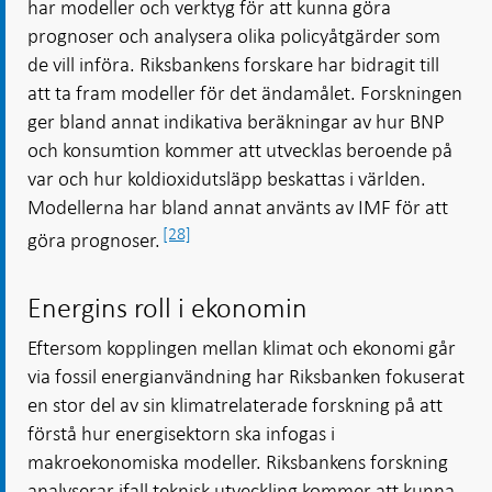
har modeller och verktyg för att kunna göra
prognoser och analysera olika policyåtgärder som
de vill införa. Riksbankens forskare har bidragit till
att ta fram modeller för det ändamålet. Forskningen
ger bland annat indikativa beräkningar av hur BNP
och konsumtion kommer att utvecklas beroende på
var och hur koldioxidutsläpp beskattas i världen.
Modellerna har bland annat använts av IMF för att
[28]
göra prognoser.
Energins roll i ekonomin
Eftersom kopplingen mellan klimat och ekonomi går
via fossil energianvändning har Riksbanken fokuserat
en stor del av sin klimatrelaterade forskning på att
förstå hur energisektorn ska infogas i
makroekonomiska modeller. Riksbankens forskning
analyserar ifall teknisk utveckling kommer att kunna