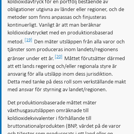
koldioxidavtryck för en portfölj bestående av
obligationer utgivna av länder eller regioner, och de
metoder som finns anpassas och finjusteras
kontinuerligt. Vanligt är att man beräknar
koldioxidavtrycket med en produktionsbaserad
[19]
metod.
Den mäter utsläppen från alla varor och
tjänster som produceras inom landets/regionens
[20]
gränser under ett år.
Måttet förutsätter därmed
att ett lands regering och/eller regionala styre är
ansvarig för alla utsläpp inom dess jurisdiktion.
Detta med tanke på dess roll som verkställande makt
med ansvar för styrning av landet/regionen.
Det produktionsbaserade måttet mäter
växthusgasutsläppen omräknade till
koldioxidekvivalenter i förhållande till
bruttonationalprodukten (BNP, värdet på de varor
och tjänster som producerats i ett land eller en