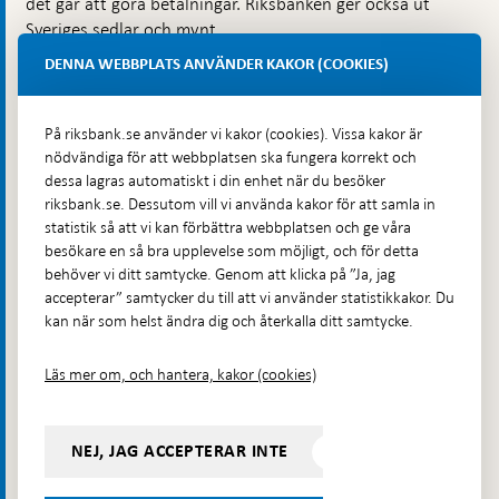
det går att göra betalningar. Riksbanken ger också ut
Sveriges sedlar och mynt.
DENNA WEBBPLATS ANVÄNDER KAKOR (COOKIES)
Kontakt
Telefon: 08-787 00 00
På riksbank.se använder vi kakor (cookies). Vissa kakor är
E-post:
registratorn@riksbank.se
nödvändiga för att webbplatsen ska fungera korrekt och
dessa lagras automatiskt i din enhet när du besöker
Postadress: Riksbanken, 103 37 Stockholm
riksbank.se. Dessutom vill vi använda kakor för att samla in
Besöksadress: Brunkebergstorg 11, Stockholm
statistik så att vi kan förbättra webbplatsen och ge våra
Budadress: Klara Östra kyrkogata 4, Brunkebergsfaret,
besökare en så bra upplevelse som möjligt, och för detta
Lastplats 6
behöver vi ditt samtycke. Genom att klicka på ”Ja, jag
accepterar” samtycker du till att vi använder statistikkakor. Du
Fler kontaktuppgifter
kan när som helst ändra dig och återkalla ditt samtycke.
Läs mer om, och hantera, kakor (cookies)
Hitta direkt
Frågor och svar
-
NEJ, JAG ACCEPTERAR INTE
Öppnas
Till Riksbankens webbarkiv
-
i
Öppnas