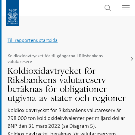
Sök
Gå
Gå
direkt
till
till
navigation
innehåll
för
Till rapportens startsida
undersidor
Koldioxidavtrycket för tillgångarna i Riksbankens
valutareserv
Koldioxidavtrycket för
Riksbankens valutareserv
beräknas för obligationer
utgivna av stater och regioner
Koldioxidavtrycket för Riksbankens valutareserv är
298 000 ton koldioxidekvivalenter per miljard dollar
BNP den 31 mars 2022 (se Diagram 5).
Koldioxidavtrycket beräknas för valutareservens