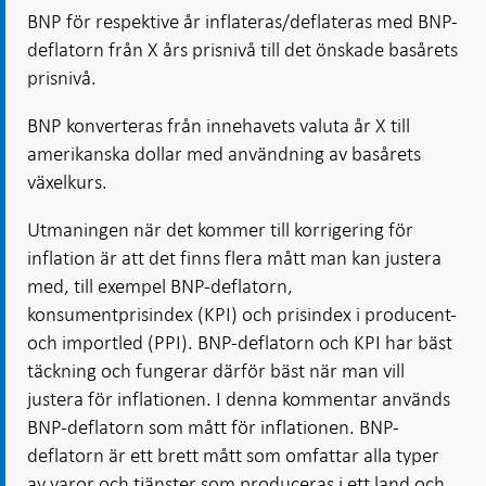
BNP för respektive år inflateras/deflateras med BNP-
deflatorn från X års prisnivå till det önskade basårets
prisnivå.
BNP konverteras från innehavets valuta år X till
amerikanska dollar med användning av basårets
växelkurs.
Utmaningen när det kommer till korrigering för
inflation är att det finns flera mått man kan justera
med, till exempel BNP-deflatorn,
konsumentprisindex (KPI) och prisindex i producent-
och importled (PPI). BNP-deflatorn och KPI har bäst
täckning och fungerar därför bäst när man vill
justera för inflationen. I denna kommentar används
BNP-deflatorn som mått för inflationen. BNP-
deflatorn är ett brett mått som omfattar alla typer
av varor och tjänster som produceras i ett land och