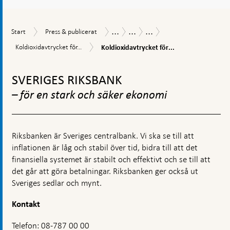
...
...
...
Start
Press
Publikationer
Ekonomiska
Koldioxidavtrycket
Start
Press & publicerat
&
kommentarer
för
Koldioxidavtrycket
Koldioxidavtrycket
Koldioxidavtrycket för...
Koldioxidavtrycket för...
publicerat
tillgångarna
för
för
i
Riksbankens
Gå
tillgångarna
Riksbankens
valutareserv
i
till
valutareserv
SVERIGES RIKSBANK
beräknas
Riksbankens
toppnavigation
för
valutareserv
– för en stark och säker ekonomi
obligationer
utgivna
av
stater
Riksbanken är Sveriges centralbank. Vi ska se till att
och
regioner
inflationen är låg och stabil över tid, bidra till att det
finansiella systemet är stabilt och effektivt och se till att
det går att göra betalningar. Riksbanken ger också ut
Sveriges sedlar och mynt.
Kontakt
Telefon: 08-787 00 00