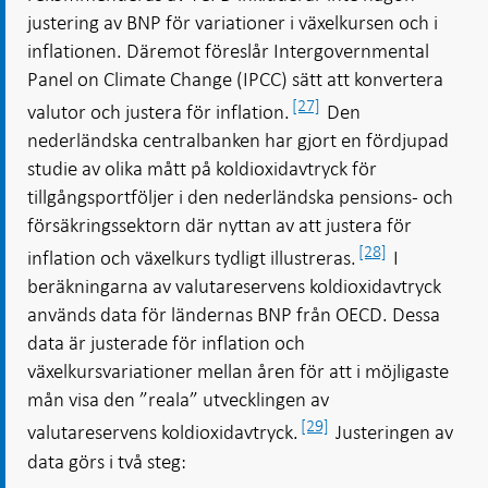
justering av BNP för variationer i växelkursen och i
inflationen. Däremot föreslår Intergovernmental
Panel on Climate Change (IPCC) sätt att konvertera
[27]
valutor och justera för inflation.
Den
nederländska centralbanken har gjort en fördjupad
studie av olika mått på koldioxidavtryck för
tillgångsportföljer i den nederländska pensions- och
försäkringssektorn där nyttan av att justera för
[28]
inflation och växelkurs tydligt illustreras.
I
beräkningarna av valutareservens koldioxidavtryck
används data för ländernas BNP från OECD. Dessa
data är justerade för inflation och
växelkursvariationer mellan åren för att i möjligaste
mån visa den ”reala” utvecklingen av
[29]
valutareservens koldioxidavtryck.
Justeringen av
data görs i två steg: