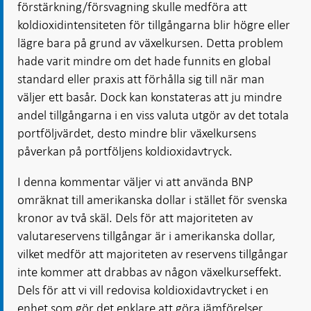
förstärkning/försvagning skulle medföra att
koldioxidintensiteten för tillgångarna blir högre eller
lägre bara på grund av växelkursen. Detta problem
hade varit mindre om det hade funnits en global
standard eller praxis att förhålla sig till när man
väljer ett basår. Dock kan konstateras att ju mindre
andel tillgångarna i en viss valuta utgör av det totala
portföljvärdet, desto mindre blir växelkursens
påverkan på portföljens koldioxidavtryck.
I denna kommentar väljer vi att använda BNP
omräknat till amerikanska dollar i stället för svenska
kronor av två skäl. Dels för att majoriteten av
valutareservens tillgångar är i amerikanska dollar,
vilket medför att majoriteten av reservens tillgångar
inte kommer att drabbas av någon växelkurseffekt.
Dels för att vi vill redovisa koldioxidavtrycket i en
enhet som gör det enklare att göra jämförelser