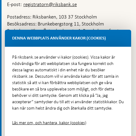
E-post:
registratorn@riksbank.se
Postadress: Riksbanken, 103 37 Stockholm
Besöksadress: Brunkebergstorg 11, Stockholm
Budadress: Klara Östra kyrkogata 4, Brunkebergsfaret,
Lastplats 6
DENNA WEBBPLATS ANVÄNDER KAKOR (COOKIES)
Fler kontaktuppgifter
På riksbank.se använder vi kakor (cookies). Vissa kakor är
nödvändiga för att webbplatsen ska fungera korrekt och
Hitta direkt
dessa lagras automatiskt i din enhet när du besöker
riksbank.se. Dessutom vill vi använda kakor för att samla in
Frågor och svar
-
statistik så att vi kan förbättra webbplatsen och ge våra
Öppnas
besökare en så bra upplevelse som möjligt, och för detta
Till Riksbankens webbarkiv
-
i
behöver vi ditt samtycke. Genom att klicka på ”Ja, jag
Öppnas
Presskontakt
ny
accepterar” samtycker du till att vi använder statistikkakor. Du
i
flik
kan när som helst ändra dig och återkalla ditt samtycke.
Integritetspolicy
ny
flik
Tillgänglighetsredogörelse
Läs mer om, och hantera, kakor (cookies)
Prenumerera på utskick