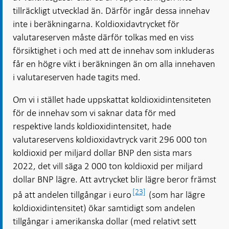
tillräckligt utvecklad än. Därför ingår dessa innehav
inte i beräkningarna. Koldioxidavtrycket för
valutareserven måste därför tolkas med en viss
försiktighet i och med att de innehav som inkluderas
får en högre vikt i beräkningen än om alla innehaven
i valutareserven hade tagits med.
Om vi i stället hade uppskattat koldioxidintensiteten
för de innehav som vi saknar data för med
respektive lands koldioxidintensitet, hade
valutareservens koldioxidavtryck varit 296 000 ton
koldioxid per miljard dollar BNP den sista mars
2022, det vill säga 2 000 ton koldioxid per miljard
dollar BNP lägre. Att avtrycket blir lägre beror främst
[23]
på att andelen tillgångar i euro
(som har lägre
koldioxidintensitet) ökar samtidigt som andelen
tillgångar i amerikanska dollar (med relativt sett