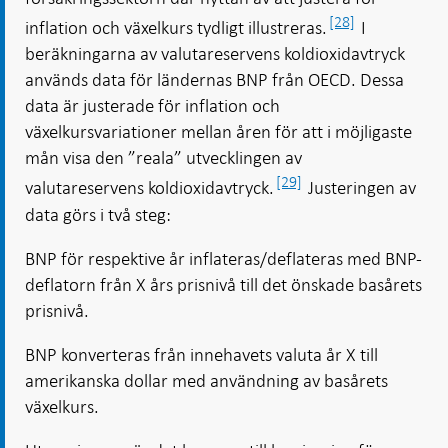
[28]
inflation och växelkurs tydligt illustreras.
I
beräkningarna av valutareservens koldioxidavtryck
används data för ländernas BNP från OECD. Dessa
data är justerade för inflation och
växelkursvariationer mellan åren för att i möjligaste
mån visa den ”reala” utvecklingen av
[29]
valutareservens koldioxidavtryck.
Justeringen av
data görs i två steg:
BNP för respektive år inflateras/deflateras med BNP-
deflatorn från X års prisnivå till det önskade basårets
prisnivå.
BNP konverteras från innehavets valuta år X till
amerikanska dollar med användning av basårets
växelkurs.