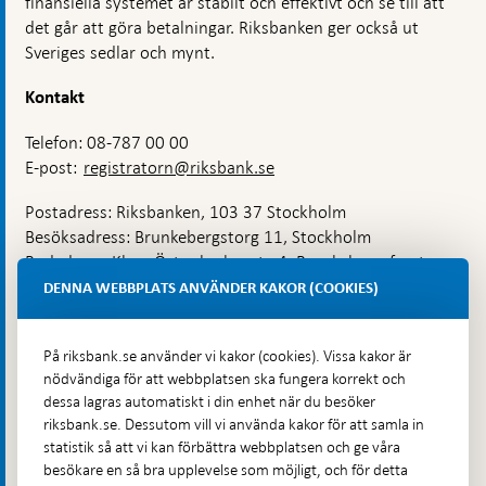
finansiella systemet är stabilt och effektivt och se till att
det går att göra betalningar. Riksbanken ger också ut
Sveriges sedlar och mynt.
Kontakt
Telefon: 08-787 00 00
E-post:
registratorn@riksbank.se
Postadress: Riksbanken, 103 37 Stockholm
Besöksadress: Brunkebergstorg 11, Stockholm
Budadress: Klara Östra kyrkogata 4, Brunkebergsfaret,
Lastplats 6
DENNA WEBBPLATS ANVÄNDER KAKOR (COOKIES)
Fler kontaktuppgifter
På riksbank.se använder vi kakor (cookies). Vissa kakor är
nödvändiga för att webbplatsen ska fungera korrekt och
Hitta direkt
dessa lagras automatiskt i din enhet när du besöker
riksbank.se. Dessutom vill vi använda kakor för att samla in
Frågor och svar
-
statistik så att vi kan förbättra webbplatsen och ge våra
Öppnas
besökare en så bra upplevelse som möjligt, och för detta
Till Riksbankens webbarkiv
-