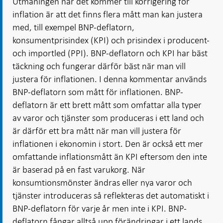
Utmaningen när det kommer till korrigering för
inflation är att det finns flera mått man kan justera
med, till exempel BNP-deflatorn,
konsumentprisindex (KPI) och prisindex i producent-
och importled (PPI). BNP-deflatorn och KPI har bäst
täckning och fungerar därför bäst när man vill
justera för inflationen. I denna kommentar används
BNP-deflatorn som mått för inflationen. BNP-
deflatorn är ett brett mått som omfattar alla typer
av varor och tjänster som produceras i ett land och
är därför ett bra mått när man vill justera för
inflationen i ekonomin i stort. Den är också ett mer
omfattande inflationsmått än KPI eftersom den inte
är baserad på en fast varukorg. När
konsumtionsmönster ändras eller nya varor och
tjänster introduceras så reflekteras det automatiskt i
BNP-deflatorn för varje år men inte i KPI. BNP-
deflatorn fångar alltså upp förändringar i ett lands