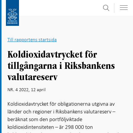
Sök
Gå
Gå
direkt
till
till
navigation
innehåll
för
Till rapportens startsida
undersidor
Koldioxidavtrycket för
tillgångarna i Riksbankens
valutareserv
NR. 4 2022, 12 april
Koldioxidavtrycket för obligationerna utgivna av
länder och regioner i Riksbankens valutareserv –
beräknat som den portföljviktade
koldioxidintensiteten – är 298 000 ton