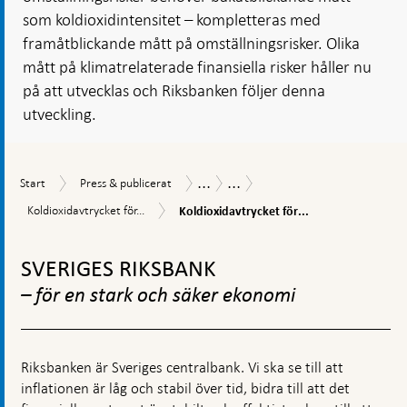
som koldioxidintensitet – kompletteras med
framåtblickande mått på omställningsrisker. Olika
mått på klimatrelaterade finansiella risker håller nu
på att utvecklas och Riksbanken följer denna
utveckling.
...
...
Start
Press
Publikationer
Ekonomiska
Start
Press & publicerat
&
kommentarer
Koldioxidavtrycket
Koldioxidavtrycket
Koldioxidavtrycket för...
Koldioxidavtrycket för...
publicerat
för
för
tillgångarna
Gå
tillgångarna
i
i
till
SVERIGES RIKSBANK
Riksbankens
Riksbankens
toppnavigation
valutareserv
valutareserv
– för en stark och säker ekonomi
Riksbanken är Sveriges centralbank. Vi ska se till att
inflationen är låg och stabil över tid, bidra till att det