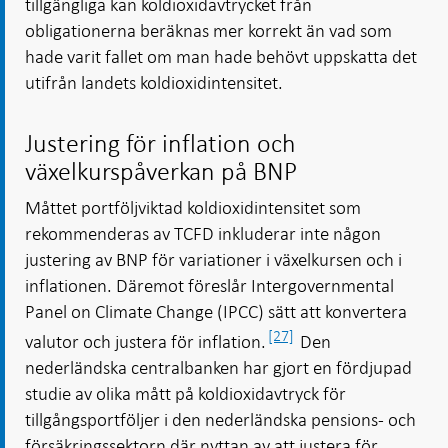
tillgängliga kan koldioxidavtrycket från
obligationerna beräknas mer korrekt än vad som
hade varit fallet om man hade behövt uppskatta det
utifrån landets koldioxidintensitet.
Justering för inflation och
växelkurspåverkan på BNP
Måttet portföljviktad koldioxidintensitet som
rekommenderas av TCFD inkluderar inte någon
justering av BNP för variationer i växelkursen och i
inflationen. Däremot föreslår Intergovernmental
Panel on Climate Change (IPCC) sätt att konvertera
[27]
valutor och justera för inflation.
Den
nederländska centralbanken har gjort en fördjupad
studie av olika mått på koldioxidavtryck för
tillgångsportföljer i den nederländska pensions- och
försäkringssektorn där nyttan av att justera för