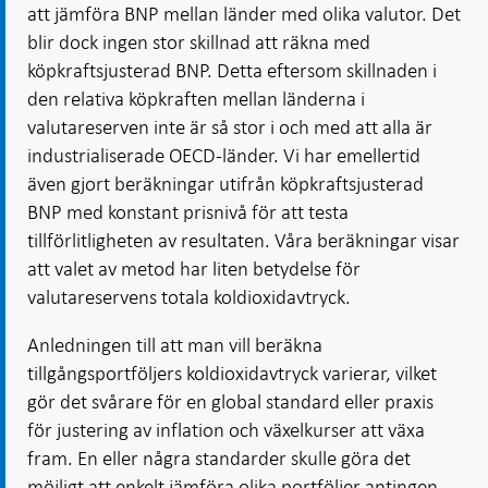
att jämföra BNP mellan länder med olika valutor. Det
blir dock ingen stor skillnad att räkna med
köpkraftsjusterad BNP. Detta eftersom skillnaden i
den relativa köpkraften mellan länderna i
valutareserven inte är så stor i och med att alla är
industrialiserade OECD-länder. Vi har emellertid
även gjort beräkningar utifrån köpkraftsjusterad
BNP med konstant prisnivå för att testa
tillförlitligheten av resultaten. Våra beräkningar visar
att valet av metod har liten betydelse för
valutareservens totala koldioxidavtryck.
Anledningen till att man vill beräkna
tillgångsportföljers koldioxidavtryck varierar, vilket
gör det svårare för en global standard eller praxis
för justering av inflation och växelkurser att växa
fram. En eller några standarder skulle göra det
möjligt att enkelt jämföra olika portföljer antingen