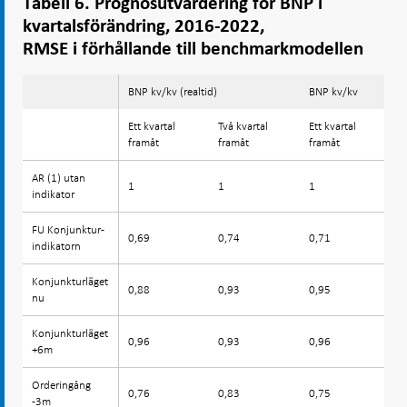
Tabell 6. Prognosutvärdering för BNP i
kvartalsförändring, 2016-2022,
RMSE i förhållande till benchmarkmodellen
BNP kv/kv (realtid)
BNP kv/kv
Ett kvartal
Två kvartal
Ett kvartal
T
framåt
framåt
framåt
f
AR (1) utan
AR (1) utan
1
1
1
1
indikator
indikator
FU Konjunktur-
FU Konjunktur-
0,69
0,74
0,71
0
indikatorn
indikatorn
Konjunkturläget
Konjunkturläget
0,88
0,93
0,95
0
nu
nu
Konjunkturläget
Konjunkturläget
0,96
0,93
0,96
0
+6m
+6m
Orderingång
Orderingång
0,76
0,83
0,75
0
-3m
-3m