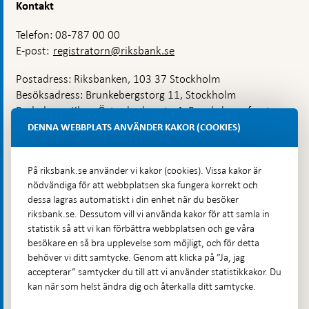
Kontakt
Telefon: 08-787 00 00
E-post:
registratorn@riksbank.se
Postadress: Riksbanken, 103 37 Stockholm
Besöksadress: Brunkebergstorg 11, Stockholm
Budadress: Klara Östra kyrkogata 4, Brunkebergsfaret,
Lastplats 6
DENNA WEBBPLATS ANVÄNDER KAKOR (COOKIES)
Fler kontaktuppgifter
På riksbank.se använder vi kakor (cookies). Vissa kakor är
nödvändiga för att webbplatsen ska fungera korrekt och
Hitta direkt
dessa lagras automatiskt i din enhet när du besöker
riksbank.se. Dessutom vill vi använda kakor för att samla in
Frågor och svar
-
statistik så att vi kan förbättra webbplatsen och ge våra
Öppnas
besökare en så bra upplevelse som möjligt, och för detta
Till Riksbankens webbarkiv
-
i
behöver vi ditt samtycke. Genom att klicka på ”Ja, jag
Öppnas
Presskontakt
ny
accepterar” samtycker du till att vi använder statistikkakor. Du
i
flik
kan när som helst ändra dig och återkalla ditt samtycke.
Integritetspolicy
ny
flik