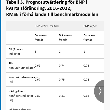
Tabell 3. Prognosutvärdering för BNP i
kvartalsförändring, 2016-2022,
RMSE i förhållande till benchmarkmodellen
BNP kv/kv (realtid)
BNP kv/kv
Ett kvartal
Två kvartal
Ett kvartal
T
framåt
framåt
framåt
f
AR (1) utan
AR (1) utan
1
1
1
1
indikator
indikator
FUs
FUs
0,69
0,74
0,71
0
Konjunkturindikator
Konjunkturindikator
Konjunkturbarometern
Konjunkturbarometern
0,67
0,75
0,76
0
(KI)
(KI)
Näringslivets
Näringslivets
Konfidensindikator
Konfidensindikator
0,80
0,81
0,85
0
(KI)
(KI)
Inköpschefsindex
Inköpschefsindex