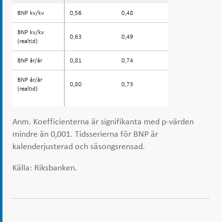
BNP kv/kv
BNP kv/kv
0,56
0,48
BNP kv/kv
BNP kv/kv
0,63
0,49
(realtid)
(realtid)
BNP år/år
BNP år/år
0,81
0,74
BNP år/år
BNP år/år
0,80
0,73
(realtid)
(realtid)
Anm. Koefficienterna är signifikanta med p-värden
mindre än 0,001. Tidsserierna för BNP är
kalenderjusterad och säsongsrensad.
Källa: Riksbanken.