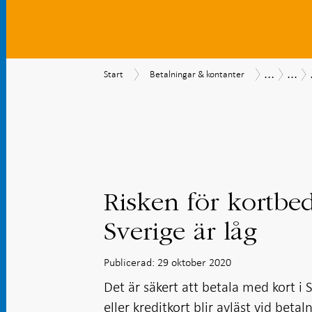
...
...
Start
Betalningar
Betalning
Så
Start
Betalningar & kontanter
&
beta
kontanter
sven
202
Risken för kortbed
Sverige är låg
Publicerad: 29 oktober 2020
Det är säkert att betala med kort i
eller kreditkort blir avläst vid bet