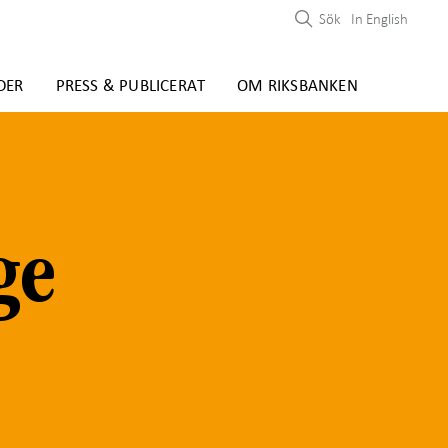
Sök
In English
DER
PRESS & PUBLICERAT
OM RIKSBANKEN
ge