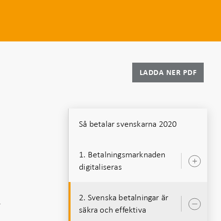
LADDA NER PDF
Så betalar svenskarna 2020
1. Betalningsmarknaden
Öpp
digitaliseras
unde
2. Svenska betalningar är
-
Öpp
säkra och effektiva
unde