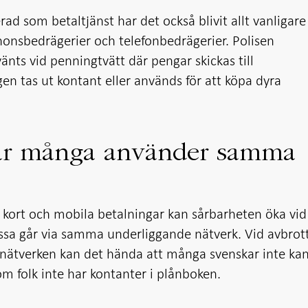
erad som betaltjänst har det också blivit allt vanligare
nonsbedrägerier och telefonbedrägerier. Polisen
änts vid penningtvätt där pengar skickas till
igen tas ut kontant eller används för att köpa dyra
när många använder samma
kort och mobila betalningar kan sårbarheten öka vid
essa går via samma underliggande nätverk. Vid avbrot
rtnätverken kan det hända att många svenskar inte ka
 om folk inte har kontanter i plånboken.