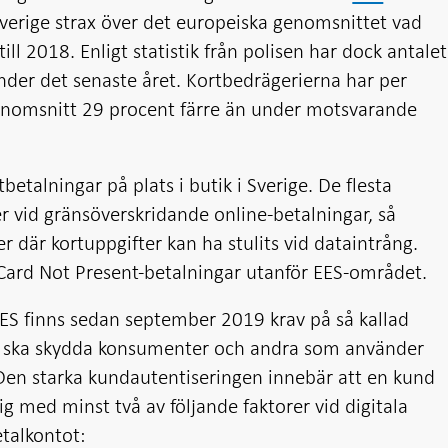
verige strax över det europeiska genomsnittet vad
ill 2018. Enligt statistik från polisen har dock antalet
nder det senaste året. Kortbedrägerierna har per
genomsnitt 29 procent färre än under motsvarande
tbetalningar på plats i butik i Sverige. De flesta
 vid gränsöverskridande online-betalningar, så
r där kortuppgifter kan ha stulits vid dataintrång.
d Card Not Present-betalningar utanför EES-området.
ES finns sedan september 2019 krav på så kallad
et ska skydda konsumenter och andra som använder
 Den starka kundautentiseringen innebär att en kund
g med minst två av följande faktorer vid digitala
etalkontot: