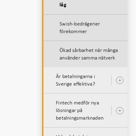
låg
Swish-bedrägerier
förekommer
Ökad sårbarhet när många
använder samma nätverk
Är betalningarna i
Öpp
Sverige effektiva?
unde
Fintech medför nya
lösningar på
Öpp
betalningsmarknaden
unde