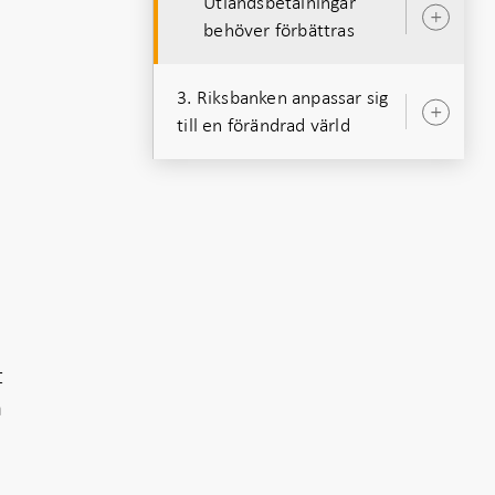
Utlandsbetalningar
Öpp
behöver förbättras
unde
3. Riksbanken anpassar sig
Öpp
till en förändrad värld
unde
t
n