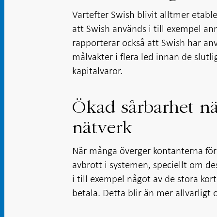
Vartefter Swish blivit alltmer etabl
att Swish används i till exempel an
rapporterar också att Swish har anv
målvakter i flera led innan de slutl
kapitalvaror.
Ökad sårbarhet 
nätverk
När många överger kontanterna för 
avbrott i systemen, speciellt om d
i till exempel något av de stora ko
betala. Detta blir än mer allvarligt