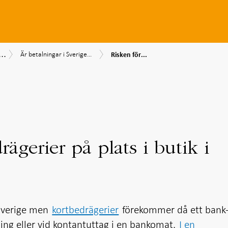
...
Risken
Är
srapport
2.
Är betalningar i Sverige...
Risken för...
för
betalningar
lar
Svenska
kortbedrägerier
i
skarna
betalningar
på
Sverige
0
är
plats
säkra?
säkra
i
och
butik
effektiva
i
Sverige
är
låg
rägerier på plats i butik i
 Sverige men
kortbedrägerier
förekommer då ett bank
alning eller vid kontantuttag i en bankomat.
I en