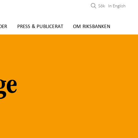
Sök
In English
DER
PRESS & PUBLICERAT
OM RIKSBANKEN
ge