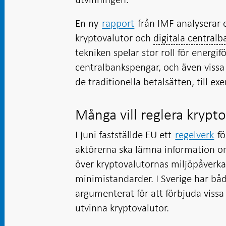
En ny
rapport
från IMF analyserar e
kryptovalutor och
digitala central
tekniken spelar stor roll för energif
centralbankspengar, och även vissa
de traditionella betalsätten, till ex
Många vill reglera krypt
I juni fastställde EU ett
regelverk
fö
aktörerna ska lämna information om 
över kryptovalutornas miljöpåverka
minimistandarder. I Sverige har bå
argumenterat för att förbjuda vissa
utvinna kryptovalutor.