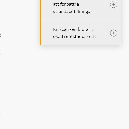
att förbättra
Öpp
utlandsbetalningar
unde
Riksbanken bidrar till
e
Öpp
ökad motståndskraft
unde
i
r