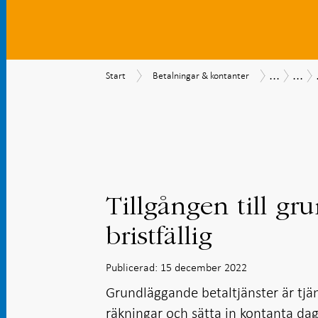
...
...
Start
Betalningar
Betalning
Beta
Start
Betalningar & kontanter
&
202
kontanter
Tillgången till gr
bristfällig
Publicerad: 15 december 2022
Grundläggande betaltjänster är tjän
räkningar och sätta in kontanta dag