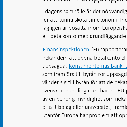
I dagens samhälle är det nödvändigt 
för att kunna sköta sin ekonomi. I
lagligen är bosatta inom Europeis
ett betalkonto med grundläggande 
Finansinspektionen
(FI) rapportera
nekar dem att öppna betalkonto eller
uppsagda.
Konsumenternas Bank- o
som framförs till byrån rör uppsag
vänder sig till byrån för att de nek
svensk id-handling men har ett EU-
av en behörig myndighet som nekas 
ofta It-bolag eller universitet, fra
utanför Europa har problem att öp