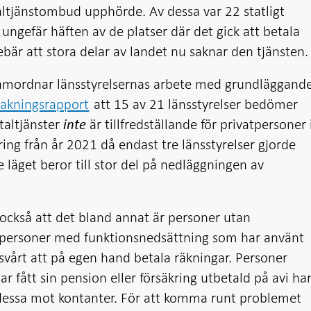
ltjänstombud upphörde. Av dessa var 22 statligt
ngefär häften av de platser där det gick att betala
ebär att stora delar av landet nu saknar den tjänsten.
 samordnar länsstyrelsernas arbete med grundläggand
akningsrapport
att 15 av 21 länsstyrelser bedömer
etaltjänster
är tillfredställande för privatpersoner 
inte
ring från år 2021 då endast tre länsstyrelser gjorde
äget beror till stor del på nedläggningen av
r också att det bland annat är personer utan
h personer med funktionsnedsättning som har använt
svårt att på egen hand betala räkningar. Personer
r fått sin pension eller försäkring utbetald på avi ha
n dessa mot kontanter. För att komma runt problemet