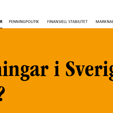
ER
PENNINGPOLITIK
FINANSIELL STABILITET
MARKNA
ningar i Sveri
?