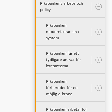
Riksbankens arbete och
a
Öpp
policy
unde
Riksbanken
moderniserar sina
Öpp
system
unde
Riksbanken får ett
tydligare ansvar för
Öpp
kontanterna
unde
Riksbanken
förbereder för en
Öpp
möjlig e-krona
unde
Riksbanken arbetar för