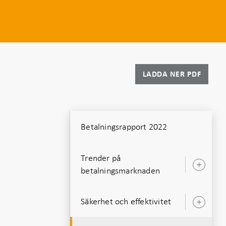
LADDA NER PDF
Betalningsrapport 2022
Trender på
Öpp
betalningsmarknaden
unde
Säkerhet och effektivitet
Öpp
unde