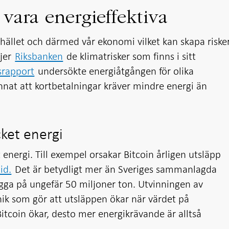
vara energieffektiva
ället och därmed vår ekonomi vilket kan skapa riske
ljer
Riksbanken
de klimatrisker som finns i sitt
srapport
undersökte energiåtgången för olika
nnat att kortbetalningar kräver mindre energi än
ket energi
nergi. Till exempel orsakar Bitcoin årligen utsläpp
id.
Det är betydligt mer än Sveriges sammanlagda
ligga på ungefär 50 miljoner ton. Utvinningen av
ik som gör att utsläppen ökar när värdet på
Bitcoin ökar, desto mer energikrävande är alltså