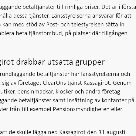
äggande betaltjänster till rimliga priser. Det är i först
la dessa tjänster. Länsstyrelserna ansvarar för att
h kan med stöd av Post- och telestyrelsen sätta in
ablera betaltjänstombud, på platser där tillgången
irot drabbar utsatta grupper
 grundläggande betaltjänster har länsstyrelserna och
t sig av företaget ClearOns tjänst Kassagirot. Genom
utiker, bensinmackar, kiosker och andra företag
gande betaltjänster samt insättning av kontanter på
vier från till exempel Pensionsmyndigheten eller
tt de skulle lägga ned Kassagirot den 31 augusti