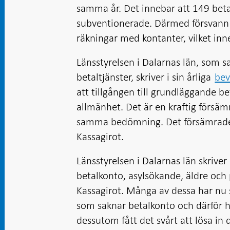
samma år. Det innebar att 149 beta
subventionerade. Därmed försvann u
räkningar med kontanter, vilket inn
Länsstyrelsen i Dalarnas län, som
betaltjänster, skriver i sin årliga
bev
att tillgången till grundläggande b
allmänhet. Det är en kraftig försäm
samma bedömning. Det försämrade l
Kassagirot.
Länsstyrelsen i Dalarnas län skrive
betalkonto, asylsökande, äldre oc
Kassagirot. Många av dessa har nu 
som saknar betalkonto och därför ha
dessutom fått det svårt att lösa i