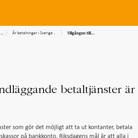
...
Tillgången
Är
srapport
lningsrapport
Säkerhet
Är betalningar i Sverige...
Tillgången till...
till
betalningar
2
och
grundläggande
i
effektivitet
betaltjänster
Sverige
är
effektiva?
bristfällig
undläggande betaltjänster är
ster som gör det möjligt att ta ut kontanter, betala
skassor på bankkonto. Riksdagens mål är att alla i