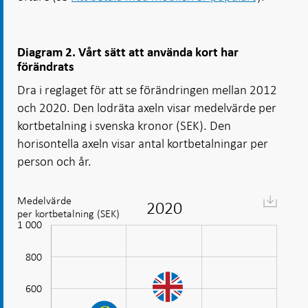
Diagram 2. Vårt sätt att använda kort har
förändrats
Dra i reglaget för att se förändringen mellan 2012
och 2020. Den lodräta axeln visar medelvärde per
kortbetalning i svenska kronor (SEK). Den
horisontella axeln visar antal kortbetalningar per
person och år.
Diagram:
Medelvärde
2020
per kortbetalning (SEK)
Vårt
1 000
0
0
0
0
0
0
0
sätt
att
800
använda
kort
600
1 000
har