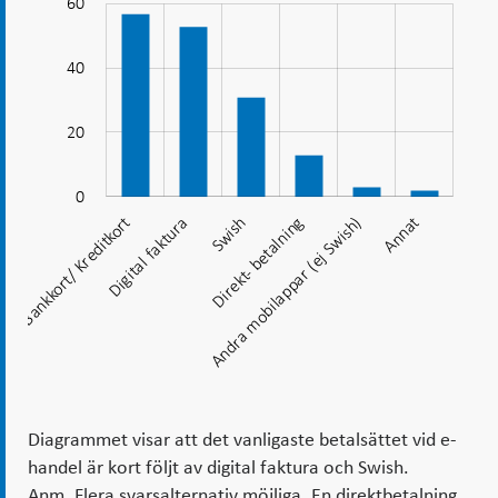
Vanligt
60
-20
-10
-40
10
30
80
att
betala
40
med
10
kort
20
och
faktura
0
vid
Bankkort/ Kreditkort
Swish
Annat
Digital faktura
Andra mobilappar (ej Swish)
Andra mobilappar (ej Swish)
Direkt- betalning
e-
handel
Diagrammet visar att det vanligaste betalsättet vid e-
handel är kort följt av digital faktura och Swish.
Anm. Flera svarsalternativ möjliga. En direktbetalning