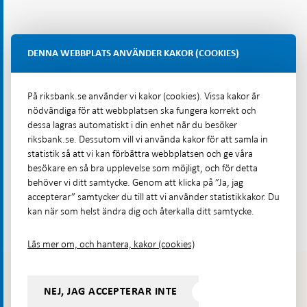
DENNA WEBBPLATS ANVÄNDER KAKOR (COOKIES)
På riksbank.se använder vi kakor (cookies). Vissa kakor är
nödvändiga för att webbplatsen ska fungera korrekt och
dessa lagras automatiskt i din enhet när du besöker
riksbank.se. Dessutom vill vi använda kakor för att samla in
statistik så att vi kan förbättra webbplatsen och ge våra
besökare en så bra upplevelse som möjligt, och för detta
behöver vi ditt samtycke. Genom att klicka på ”Ja, jag
accepterar” samtycker du till att vi använder statistikkakor. Du
kan när som helst ändra dig och återkalla ditt samtycke.
+ Läs hela artikeln
Läs mer om, och hantera, kakor (cookies)
...
...
...
Start
Betalningar
Betalningsrapport
Betalningsrapport
Trender
Start
Betalningar & kontanter
NEJ, JAG ACCEPTERAR INTE
&
2022
på
Swish
I
I Sverige föredrar vi att...
Swish ersätter kontanter
kontanter
betalningsmarknade