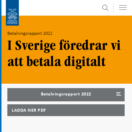
Sök
Gå
Gå
direkt
till
till
navigation
Betalningsrapport 2022
innehåll
för
undersidor
I Sverige föredrar vi
att betala digitalt
Betalningsrapport 2022
LADDA NER PDF