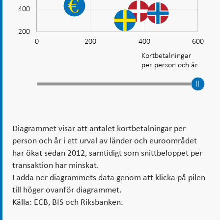
400
förändrats
200
0
200
400
600
-400
-200
800
L
Kortbetalningar
per person och år
Diagrammet visar att antalet kortbetalningar per
person och år i ett urval av länder och euroområdet
har ökat sedan 2012, samtidigt som snittbeloppet per
transaktion har minskat.
Ladda ner diagrammets data genom att klicka på pilen
till höger ovanför diagrammet.
Källa: ECB, BIS och Riksbanken.