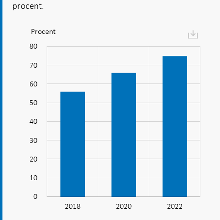
procent.
Procent
Diagram:
E-
90
80
-10
-20
handel
70
blir
allt
60
vanligare
50
50
40
30
20
10
0
2018
2020
L
2022