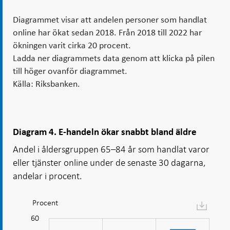
Diagrammet visar att andelen personer som handlat
online har ökat sedan 2018. Från 2018 till 2022 har
ökningen varit cirka 20 procent.
Ladda ner diagrammets data genom att klicka på pilen
till höger ovanför diagrammet.
Källa: Riksbanken.
Diagram 4. E-handeln ökar snabbt bland äldre
Andel i åldersgruppen 65–84 år som handlat varor
eller tjänster online under de senaste 30 dagarna,
andelar i procent.
Procent
Diagram:
E-
-10
-20
15
70
60