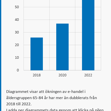
handeln
ökar
50
snabbt
bland
40
äldre
30
25
20
10
0
2018
2020
L
2022
Diagrammet visar att ökningen av e-handel i
åldersgruppen 65-84 år har mer än dubblerats från
2018 till 2022.
Ladda ner diagrammets data genom att klicka på pilen